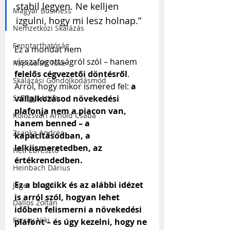
stabil legyen. Ne kelljen 
Magyar Business
izgulni, hogy mi lesz holnap.”
Nemzetközi Skálázás
Fenntarthatóság
Ez a mondat nem 
visszafogottságról szól – hanem 
Kapcsolati Tőke
felelős cégvezetői döntésről
. 
Skálázási Gondolkodásmód
Arról, hogy mikor ismered fel: 
a 
Szilágyi Attila
vállalkozásod növekedési 
plafonja nem a piacon van, 
Kolozsvári Arnold Csaba
hanem benned – a 
Zsapka Andrea
kapacitásodban, a 
lelkiismeretedben, az 
Heti Ébresztő
értékrendedben.
Heinbach Dárius
Ez a blogcikk és az alábbi idézet 
Jáger László
is arról szól, hogyan lehet 
Dallos Zoltán
időben felismerni a növekedési 
Forray Niki
plafont – és úgy kezelni, hogy ne 