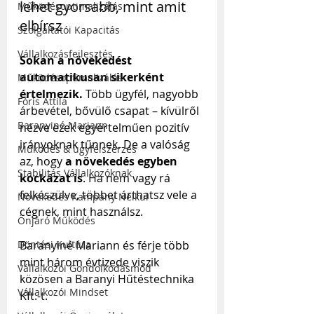
lehet gyorsabb, mint amit 
Működésoptimalizálás
elbírsz
Szolgáltatói Kapacitás
Vállalkozásfejlesztés
Sokan a növekedést 
automatikusan sikerként 
Működésoptimalizálás
értelmezik.
 Több ügyfél, nagyobb 
Fóris Attila
árbevétel, bővülő csapat – kívülről 
Baranyiné Mariann
nézve ezek egyértelműen pozitív 
irányoknak tűnnek. De a valóság 
Működés & ügyfélszerzés
az, hogy 
a növekedés egyben 
Stabilitás Vállalkozóknak
kockázat is
. Ha nem vagy rá 
felkészülve, többet árthatsz vele a 
Növekedés Kampány Nélkül
cégnek, mint használsz.
Önjáró Működés
Baranyiné Mariann és férje több 
Döntési Kultúra
mint három évtizede viszik 
Vállalkozói Gondolkodásmód
közösen a Baranyi Hűtéstechnika 
Vállalkozói Mindset
Kft.-t.