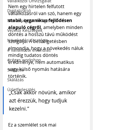
Vállalkozói Önvizsgálat
Nem egy hirtelen felfutott 
Digitalizáció
vállalkozásról van szó, hanem egy 
stabil, organikus fejlődésen 
Mesterséges Intelligencia
alapuló cégről
, amelyben minden 
Vezetői Készségek
döntés a hosszú távú működést 
Növekedési Stratégia
szolgálja. A beszélgetésben 
elmondja, hogy a növekedés náluk 
# vállalkozói elvonulás
mindig tudatos döntés 
#céges workshop
eredménye, nem automatikus 
vagy külső nyomás hatására 
Skálázás
történik.
Skálázás
Üzletfejlesztés
„Csak akkor növünk, amikor 
azt érezzük, hogy tudjuk 
kezelni.”
Ez a szemlélet sok mai 