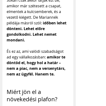
Sokan csak akkor látják ezt be, 
amikor már szétesett a csapat, 
elmentek a kulcsemberek, és a 
vezető kiégett. De Mariannék 
példája másról szól: 
időben lehet 
dönteni. Lehet előre 
gondolkodni. Lehet nemet 
mondani.
És ez az, ami valódi szabadságot 
ad egy vállalkozásban: 
amikor te 
döntöd el, hogy hol a határ – 
nem a piac, nem a versenytárs, 
nem az ügyfél. Hanem te.
Miért jön el a 
növekedési plafon?