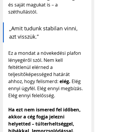
és saját magukat is – a 
széthullástól.
„Amit tudunk stabilan vinni, 
azt visszük.”
Ez a mondat a növekedési plafon 
lényegéről szól. Nem kell 
feltétlenül elérned a 
teljesítőképességed határát 
ahhoz, hogy felismerd: 
elég.
 Elég 
ennyi ügyfél. Elég ennyi megbízás. 
Elég ennyi felelősség. 
Ha ezt nem ismered fel időben, 
akkor a cég fogja jelezni 
helyetted – túlterheltséggel, 
hibákkal, lemorzsolódással.