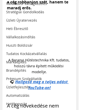
a cég robbanjon szét, hanem te 
Vállalkozói Válságkezelés
maradj erős.
Stratégiai Gondolkodás
Üzleti Újratervezés
Heti Ébresztő
Vállalkozásindítás
Huszti Boldizsár
Tudatos Kockázatvállalás
A Baranyi Hűtéstechnika Kft. tudatos, 
Márkaépítés
hosszú távra épített működési 
Brandépítés
modellje.
Prémium Szolgáltatók
🎧
Hallgasd meg a teljes adást 
Üzletfejlesztés
YouTube-on!
Automatizálás
Hatékonyság
A cég növekedése nem 