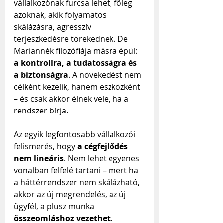
vállalkozónak furcsa lehet, főleg 
azoknak, akik folyamatos 
skálázásra, agresszív 
terjeszkedésre törekednek. De 
Mariannék filozófiája másra épül: 
a kontrollra, a tudatosságra és 
a biztonságra
. A növekedést nem 
célként kezelik, hanem eszközként 
– és csak akkor élnek vele, ha a 
rendszer bírja.
Az egyik legfontosabb vállalkozói 
felismerés, hogy 
a cégfejlődés 
nem lineáris
. Nem lehet egyenes 
vonalban felfelé tartani – mert ha 
a háttérrendszer nem skálázható, 
akkor az új megrendelés, az új 
ügyfél, a plusz munka 
összeomláshoz vezethet
. 