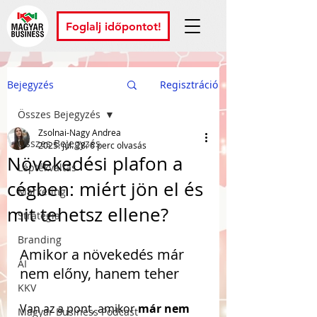
Foglalj időpontot!
Bejegyzés
Regisztráció
Összes Bejegyzés
Zsolnai-Nagy Andrea
Összes Bejegyzés
2025. júl. 28.
6 perc olvasás
Növekedési plafon a
Léptékváltás
cégben: miért jön el és
Marketing
mit tehetsz ellene?
Stratégia
Branding
Amikor a növekedés már 
AI
nem előny, hanem teher
KKV
Van az a pont, amikor 
már nem 
Magyar Business Podcast