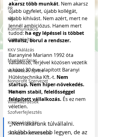
akarsz több munkát
. Nem akarsz 
PR
újabb ügyfelet, újabb kollégát, 
újabb kihívást. Nem azért, mert ne 
HR
lennél ambiciózus. Hanem mert 
Kommunikáció
tudod: 
ha egy lépéssel is többet 
Csapatépítés
vállalsz, borul a rendszer.
KKV Skálázás
Baranyiné Mariann 1992 óta 
Munkaerőpiac
vállalkozó, férjével közösen vezetik 
a közel 30 éve alapított Baranyi 
Vállalkozás Építés
Hűtéstechnika Kft.-t. 
Nem 
Nonprofit Szervezet
startup. Nem hiper-növekedés. 
Startup
Hanem stabil, felelősséggel 
felépített vállalkozás. 
És ez nem 
Villámkérdések
véletlen.
Szofverfejlesztés
Közösségépítés
„Nem akarunk túlvállalni. 
Inkább kevesebb legyen, de az 
Skálázás Konferencia