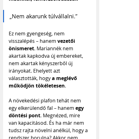
„Nem akarunk túlvállalni.”
Ez nem gyengeség, nem 
visszalépés – hanem 
vezetői 
önismeret
. Mariannék nem 
akartak kapkodva új embereket, 
nem akartak kényszerből új 
irányokat. Ehelyett azt 
választották, hogy 
a meglévő 
működjön tökéletesen
.
A növekedési plafon tehát nem 
egy elkerülendő fal – hanem 
egy 
döntési pont
. Megnézed, mire 
van kapacitásod. És ha már nem 
tudsz rajta növelni anélkül, hogy a 
rendszer borulna? Akkor nem 