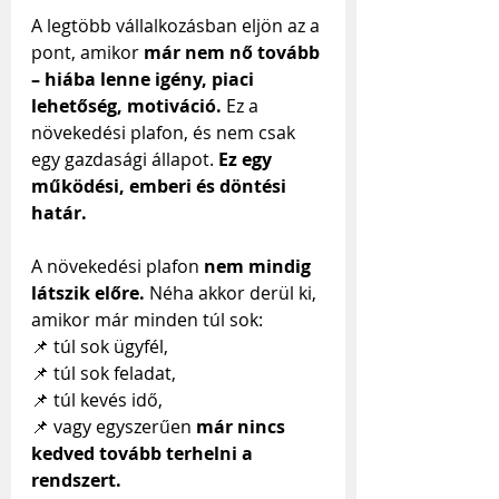
A legtöbb vállalkozásban eljön az a 
pont, amikor 
már nem nő tovább 
– hiába lenne igény, piaci 
lehetőség, motiváció.
 Ez a 
növekedési plafon, és nem csak 
egy gazdasági állapot. 
Ez egy 
működési, emberi és döntési 
határ.
A növekedési plafon 
nem mindig 
látszik előre.
 Néha akkor derül ki, 
amikor már minden túl sok:
📌 túl sok ügyfél,
📌 túl sok feladat,
📌 túl kevés idő,
📌 vagy egyszerűen 
már nincs 
kedved tovább terhelni a 
rendszert.