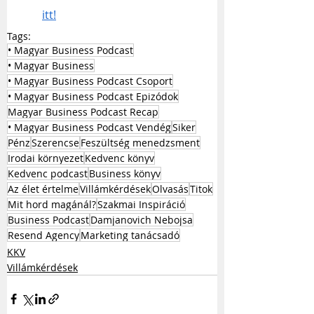
itt!
Tags:
• Magyar Business Podcast
• Magyar Business
• Magyar Business Podcast Csoport
• Magyar Business Podcast Epizódok
Magyar Business Podcast Recap
• Magyar Business Podcast Vendég
Siker
Pénz
Szerencse
Feszültség menedzsment
Irodai környezet
Kedvenc könyv
Kedvenc podcast
Business könyv
Az élet értelme
Villámkérdések
Olvasás
Titok
Mit hord magánál?
Szakmai Inspiráció
Business Podcast
Damjanovich Nebojsa
Resend Agency
Marketing tanácsadó
KKV
Villámkérdések