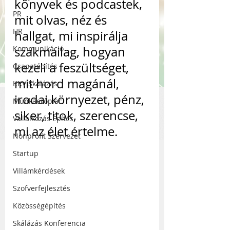
könyvek és podcastek, 
PR
mit olvas, néz és 
HR
hallgat, mi inspirálja 
Kommunikáció
szakmailag, hogyan 
kezeli a feszültséget, 
Csapatépítés
mit hord magánál, 
KKV Skálázás
irodai környezet, pénz, 
Munkaerőpiac
siker, titok, szerencse, 
Vállalkozás Építés
mi az élet értelme.
Nonprofit Szervezet
Startup
Villámkérdések
Szofverfejlesztés
Közösségépítés
Skálázás Konferencia