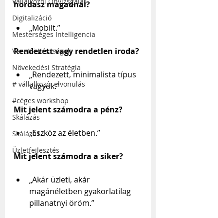
Vállalkozói Önvizsgálat
hordasz magadnál?
Digitalizáció
„Mobilt.”
Mesterséges Intelligencia
Rendezett vagy rendetlen iroda?
Vezetői Készségek
Növekedési Stratégia
„Rendezett, minimalista típus 
# vállalkozói elvonulás
vagyok.”
#céges workshop
Mit jelent számodra a pénz?
Skálázás
„Eszköz az életben.”
Skálázás
Üzletfejlesztés
Mit jelent számodra a siker?
„Akár üzleti, akár 
magánéletben gyakorlatilag 
pillanatnyi öröm.”