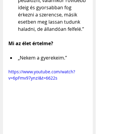
pedálozni, valamikor rövidebb 
ideig és gyorsabban fog 
érkezni a szerencse, másik 
esetben meg lassan tudunk 
haladni, de állandóan felfelé.”
Mi az élet értelme?
„Nekem a gyerekeim.”
https://www.youtube.com/watch?
v=6pFmv97ynzI&t=6622s