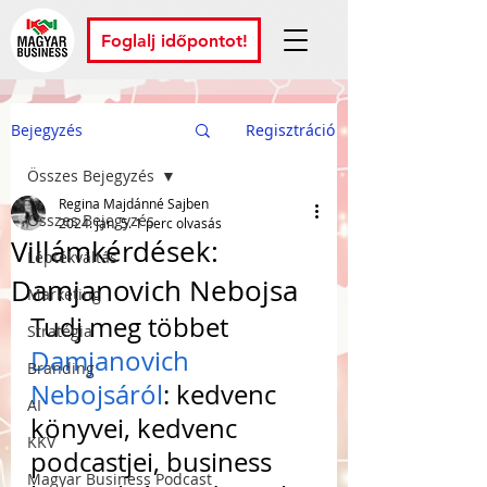
Foglalj időpontot!
Bejegyzés
Regisztráció
Összes Bejegyzés
Regina Majdánné Sajben
Összes Bejegyzés
2024. jan. 5.
1 perc olvasás
Villámkérdések:
Léptékváltás
Damjanovich Nebojsa
Marketing
Tudj meg többet 
Stratégia
Damjanovich 
Branding
Nebojsáról
: kedvenc 
AI
könyvei, kedvenc 
KKV
podcastjei, business 
Magyar Business Podcast