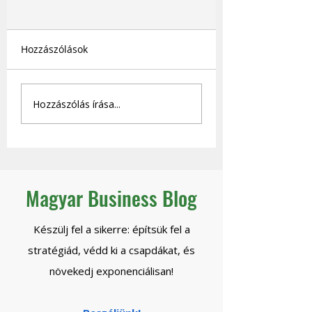
Hozzászólások
Miért húz vissza a régi
Mennyi nyereség
Hozzászólás írása...
rendszered?
adnál fel azért, 
legyen jövőd?
Magyar Business Blog
Készülj fel a sikerre: építsük fel a
stratégiád, védd ki a csapdákat, és
növekedj exponenciálisan!