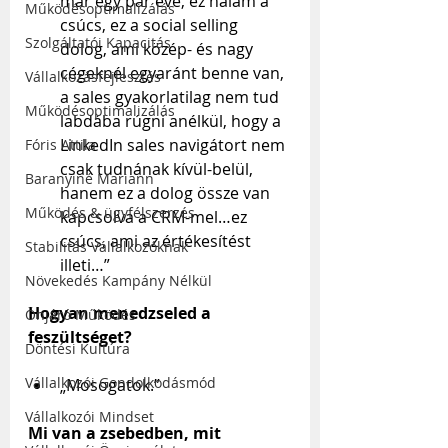
már egy pár éve, ez nálam a 
Működésoptimalizálás
csúcs, ez a social selling 
Szolgáltatói Kapacitás
dolog, ami közép- és nagy 
cégeknél egyaránt benne van, 
Vállalkozásfejlesztés
a sales gyakorlatilag nem tud 
Működésoptimalizálás
labdába rúgni anélkül, hogy a 
LinkedIn sales navigátort nem 
Fóris Attila
csak tudnának kívül-belül, 
Baranyiné Mariann
hanem ez a dolog össze van 
Működés & ügyfélszerzés
kapcsolva a CRM-mel…ez 
csúcs, ami az értékesítést 
Stabilitás Vállalkozóknak
illeti…”
Növekedés Kampány Nélkül
Hogyan menedzseled a 
Önjáró Működés
feszültséget?
Döntési Kultúra
Vállalkozói Gondolkodásmód
„Mosogatok.”
Vállalkozói Mindset
Mi van a zsebedben, mit 