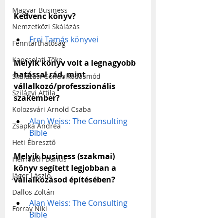
Magyar Business
Kedvenc könyv?
Nemzetközi Skálázás
Frei Tamás könyvei
Fenntarthatóság
Kapcsolati Tőke
Melyik könyv volt a legnagyobb 
hatással rád, mint 
Skálázási Gondolkodásmód
vállalkozó/professzionális 
Szilágyi Attila
szakember?
Kolozsvári Arnold Csaba
Alan Weiss: The Consulting 
Zsapka Andrea
Bible
Heti Ébresztő
Melyik business (szakmai) 
Heinbach Dárius
könyv segített legjobban a 
Jáger László
vállalkozásod építésében?
Dallos Zoltán
Alan Weiss: The Consulting 
Forray Niki
Bible