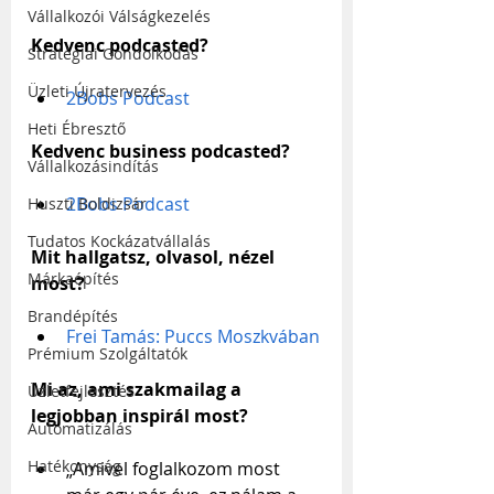
Vállalkozói Válságkezelés
Kedvenc podcasted?
Stratégiai Gondolkodás
Üzleti Újratervezés
2Bobs Podcast
Heti Ébresztő
Kedvenc business podcasted?
Vállalkozásindítás
2Bobs Podcast
Huszti Boldizsár
Tudatos Kockázatvállalás
Mit hallgatsz, olvasol, nézel 
Márkaépítés
most?
Brandépítés
Frei Tamás: Puccs Moszkvában
Prémium Szolgáltatók
Mi az, ami szakmailag a 
Üzletfejlesztés
legjobban inspirál most?
Automatizálás
Hatékonyság
„Amivel foglalkozom most 