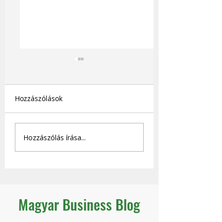
Hozzászólások
Miért húz vissza a régi
Mennyi nyereség
Hozzászólás írása...
rendszered?
adnál fel azért, 
legyen jövőd?
Magyar Business Blog