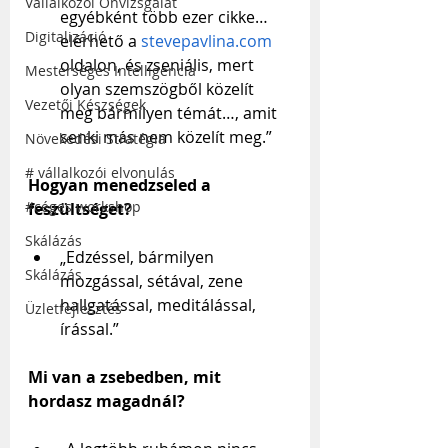
Vállalkozói Önvizsgálat
egyébként több ezer cikke…
Digitalizáció
elérhető a 
stevepavlina.com
oldalon, és zseniális, mert 
Mesterséges Intelligencia
olyan szemszögből közelít 
Vezetői Készségek
meg bármilyen témát…, amit 
senki más nem közelít meg.”
Növekedési Stratégia
# vállalkozói elvonulás
Hogyan menedzseled a 
#céges workshop
feszültséget?
Skálázás
„Edzéssel, bármilyen 
Skálázás
mozgással, sétával, zene 
hallgatással, meditálással, 
Üzletfejlesztés
írással.”
Mi van a zsebedben, mit 
hordasz magadnál?