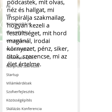
podcastek, mit olvas, 
PR
néz és hallgat, mi 
HR
inspirálja szakmailag, 
Kommunikáció
hogyan kezeli a 
feszültséget, mit hord 
Csapatépítés
magánál, irodai 
KKV Skálázás
környezet, pénz, siker, 
Munkaerőpiac
titok, szerencse, mi az 
Vállalkozás Építés
élet értelme.
Nonprofit Szervezet
Startup
Villámkérdések
Szofverfejlesztés
Közösségépítés
Skálázás Konferencia