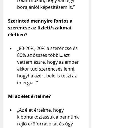
rólam sokan, hogy van egy 
borajánlói képesítésem is.”
Szerinted mennyire fontos a 
szerencse az üzleti/szakmai 
életben?
„80-20%, 20% a szerencse és 
80% az összes többi…azt 
vettem észre, hogy az ember 
akkor tud szerencsés lenni, 
hogyha azért bele is teszi az 
energiát.”
Mi az élet értelme?
„Az élet értelme, hogy 
kibontakoztassuk a bennünk 
rejlő erőforrásokat és úgy 