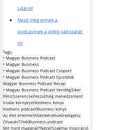
Lilláról!
Nézd meg ennek a 
podcastnek a videó változatát 
itt!
Tags:
• Magyar Business Podcast
• Magyar Business
• Magyar Business Podcast Csoport
• Magyar Business Podcast Epizódok
Magyar Business Podcast Recap
• Magyar Business Podcast Vendég
Siker
Pénz
Szerencse
Feszültség menedzsment
Irodai környezet
Kedvenc könyv
Kedvenc podcast
Business könyv
Az élet értelme
Villámkérdések
Hallgatsz
Olvasás
Titok
Business podcast
Mit hord magánál?
Nézel
Szakmai Inspiráció