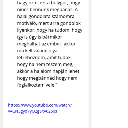
hagyjuk el ezt a bolygót, hogy 
nincs bennünk megbánás. A 
halál gondolata számomra 
motiváló, mert arra gondolok 
ilyenkor, hogy ha tudom, hogy 
így is úgy is bármikor 
meghalhat az ember, akkor 
ma kell valami olyat 
létrehoznom, amit tudok, 
hogy ha nem teszem meg, 
akkor a halálom napján lehet, 
hogy megbánnád hogy nem 
foglalkoztam vele.”
https://www.youtube.com/watch?
v=GN3gyd7yO2g&t=6250s