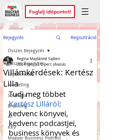
Foglalj időpontot!
Bejegyzés
Regisztráció
Összes Bejegyzés
Regina Majdánné Sajben
Összes Bejegyzés
2024. jan. 12.
2 perc olvasás
Villámkérdések: Kertész
Léptékváltás
Lilla
Marketing
Tudj meg többet 
Stratégia
Kertész Lilláról
: 
Branding
kedvenc könyvei, 
AI
kedvenc podcastjei, 
KKV
business könyvek és 
Magyar Business Podcast