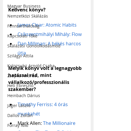
Magyar Business
Kedvenc könyv?
Nemzetközi Skálázás
James Clear: Atomic Habits
Fenntarthatóság
Csíkszentmihályi Mihály: Flow
Kapcsolati Tőke
Dan Millman: A békés harcos 
Skálázási Gondolkodásmód
útja
Szilágyi Attila
Kolozsvári Arnold Csaba
Melyik könyv volt a legnagyobb 
hatással rád, mint 
Zsapka Andrea
vállalkozó/professzionális 
Heti Ébresztő
szakember?
Heinbach Dárius
Timothy Ferriss: 4 órás 
Jáger László
munkahét
Dallos Zoltán
Mark Allen: 
The Millionaire 
Forray Niki