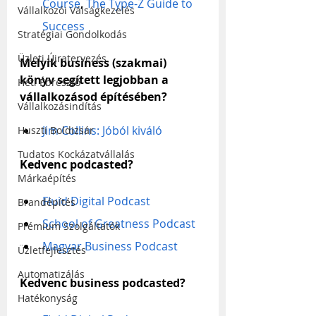
Course
, 
The Type-Z Guide to 
Vállalkozói Válságkezelés
Success
Stratégiai Gondolkodás
Üzleti Újratervezés
Melyik business (szakmai) 
könyv segített legjobban a 
Heti Ébresztő
vállalkozásod építésében?
Vállalkozásindítás
Jim Collins: Jóból kiváló
Huszti Boldizsár
Tudatos Kockázatvállalás
Kedvenc podcasted?
Márkaépítés
Fluid Digital Podcast
Brandépítés
School of Greatness Podcast
Prémium Szolgáltatók
Magyar Business Podcast
Üzletfejlesztés
Automatizálás
Kedvenc business podcasted?
Hatékonyság