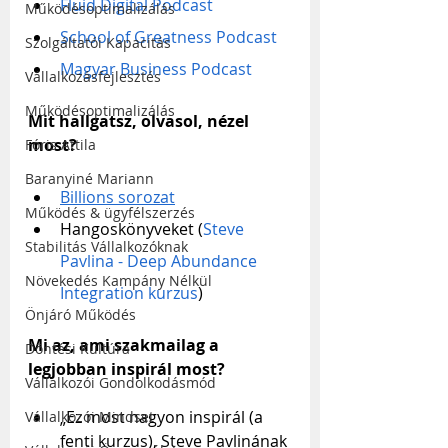
Fluid Digital Podcast
Működésoptimalizálás
School of Greatness Podcast
Szolgáltatói Kapacitás
Magyar Business Podcast
Vállalkozásfejlesztés
Működésoptimalizálás
Mit hallgatsz, olvasol, nézel 
most?
Fóris Attila
Baranyiné Mariann
Billions sorozat
Működés & ügyfélszerzés
Hangoskönyveket (
Steve 
Stabilitás Vállalkozóknak
Pavlina - Deep Abundance 
Növekedés Kampány Nélkül
Integration kurzus
)
Önjáró Működés
Mi az, ami szakmailag a 
Döntési Kultúra
legjobban inspirál most?
Vállalkozói Gondolkodásmód
„Ez most nagyon inspirál (a 
Vállalkozói Mindset
fenti kurzus), Steve Pavlinának 