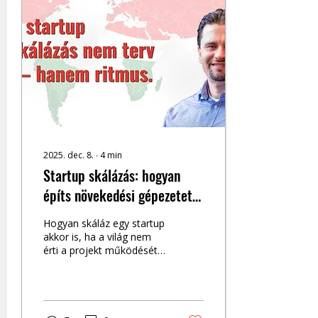
2025. dec. 8.
∙
4
min
Startup skálázás: hogyan
építs növekedési gépezetet
akkor is, ha a világ nem érti,
Hogyan skáláz egy startup
hogyan működik a projekted
akkor is, ha a világ nem
érti a projekt működését?
A transzkript tanulságai
alapján megmutatom a
valódi növekedés
ritmusát.