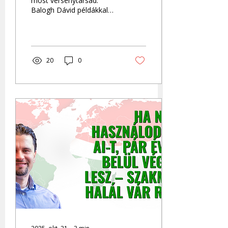
most versenytársad.
Balogh Dávid példákkal
mutatja meg, hogyan
csökkents 30%-ot a
költségeidből digitális
asszisztensekkel.
20
0