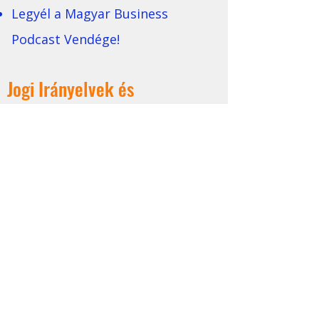
Legyél a Magyar Business
Podcast Vendége!
Jogi Irányelvek és
Nyilatkozatok
Adatvédelmi Szabályzat
Affiliate Irányelvek
Felhasználási Feltételek
Magatartási Kódex
Márka Általános Szerződési
Feltételei
Tartalmi Irányelvek