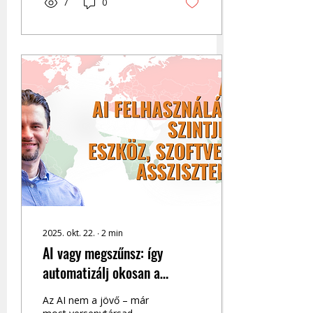
7
0
2025. okt. 22.
∙
2
min
AI vagy megszűnsz: így
automatizálj okosan a
cégedben (konkrét
Az AI nem a jövő – már
példákkal)