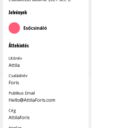
Jelvények
Esőcsináló
Áttekintés
Utónév
Attila
Családnév
Foris
Publikus Email
Hello@AttilaForis.com
Cég
Attilaforis
Honlap