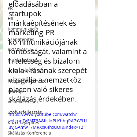
előadásában a 
PR
startupok 
HR
márkaépítésének és 
Kommunikáció
marketing-PR 
Csapatépítés
kommunikációjának 
fontosságát, valamint a 
KKV Skálázás
hitelesség és bizalom 
Munkaerőpiac
kialakításának szerepét 
Vállalkozás Építés
vizsgálja a nemzetközi 
Nonprofit Szervezet
piacon való sikeres 
Startup
skálázás érdekében.
Villámkérdések
Szofverfejlesztés
https://www.youtube.com/watch?
v=LrppTgFMT3A&list=PLKhhqRA7xV91L
Közösségépítés
uvJGAmwT7MRXxK4hxuOi&index=12
Skálázás Konferencia