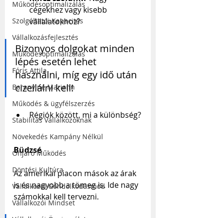
Működésoptimalizálás
cégekhez vagy kisebb 
vállalatokhoz?
Szolgáltatói Kapacitás
Vállalkozásfejlesztés
Bizonyos dolgokat minden 
Működésoptimalizálás
lépés esetén lehet 
Fóris Attila
használni, míg egy idő után 
cizellálni kell!
Baranyiné Mariann
Működés & ügyfélszerzés
Régiók között, mi a különbség?
Stabilitás Vállalkozóknak
Növekedés Kampány Nélkül
Büdzsé
Önjáró Működés
Döntési Kultúra
Az amerikai piacon mások az árak 
is és nagyobb a tömeg is. Ide nagy 
Vállalkozói Gondolkodásmód
számokkal kell tervezni. 
Vállalkozói Mindset