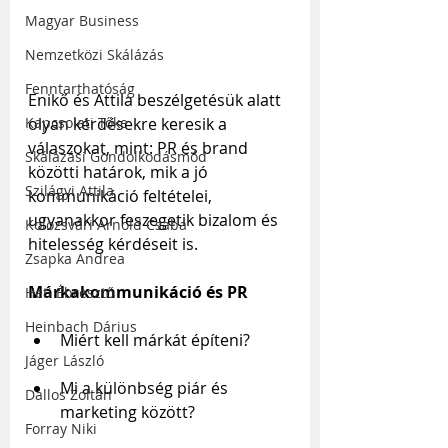
Magyar Business
Nemzetközi Skálázás
Fenntarthatóság
Enikő és Attila beszélgetésük alatt 
olyan kérdésekre keresik a 
Kapcsolati Tőke
válaszokat, mint: PR és brand 
Skálázási Gondolkodásmód
közötti határok, mik a jó 
Szilágyi Attila
kommunikáció feltételei, 
ugyanakkor feszegetik bizalom és 
Kolozsvári Arnold Csaba
hitelesség kérdéseit is.
Zsapka Andrea
Márkakommunikáció és PR
Heti Ébresztő
Heinbach Dárius
Miért kell márkát építeni?
Jáger László
Mi a különbség piár és 
Dallos Zoltán
marketing között?
Forray Niki