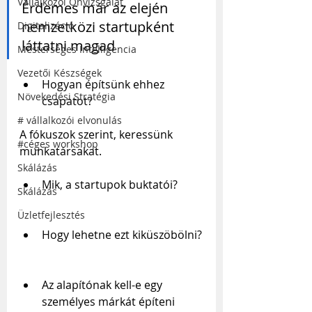
Vállalkozói Önvizsgálat
Érdemes már az elején 
nemzetközi startupként 
Digitalizáció
láttatni magad
Mesterséges Intelligencia
Vezetői Készségek
Hogyan építsünk ehhez 
Növekedési Stratégia
csapatot?
# vállalkozói elvonulás
A fókuszok szerint, keressünk 
#céges workshop
munkatársakat.
Skálázás
Mik, a startupok buktatói?
Skálázás
Üzletfejlesztés
Hogy lehetne ezt kiküszöbölni?
Az alapítónak kell-e egy 
személyes márkát építeni 