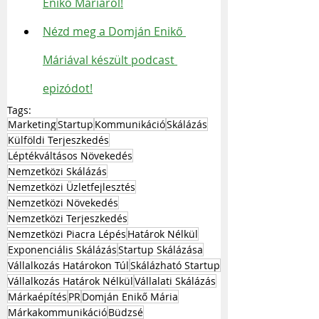
Enikő Máriáról!
Nézd meg a Domján Enikő 
Máriával készült podcast 
epizódot!
Tags:
Marketing
Startup
Kommunikáció
Skálázás
Külföldi Terjeszkedés
Léptékváltásos Növekedés
Nemzetközi Skálázás
Nemzetközi Üzletfejlesztés
Nemzetközi Növekedés
Nemzetközi Terjeszkedés
Nemzetközi Piacra Lépés
Határok Nélkül
Exponenciális Skálázás
Startup Skálázása
Vállalkozás Határokon Túl
Skálázható Startup
Vállalkozás Határok Nélkül
Vállalati Skálázás
Márkaépítés
PR
Domján Enikő Mária
Márkakommunikáció
Büdzsé