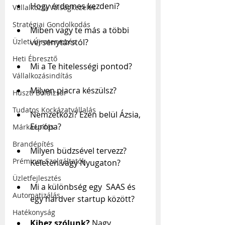
Hogy érdemes kezdeni?
Vállalkozói Válságkezelés
Stratégiai Gondolkodás
Miben vagy te más a többi 
versenytárstól?
Üzleti Újratervezés
Heti Ébresztő
Mi a Te hitelességi pontod?
Vállalkozásindítás
Milyen piacra készülsz?
Huszti Boldizsár
Tudatos Kockázatvállalás
Nemzetközi? Ezen belül Ázsia, 
Európa? 
Márkaépítés
Brandépítés
Milyen büdzsével tervezz? 
Prémium Szolgáltatók
Keleten vagy Nyugaton?
Üzletfejlesztés
Mi a különbség egy  SAAS és 
Automatizálás
egy hardver startup között?
Hatékonyság
Kihez szólunk? 
Nagy 