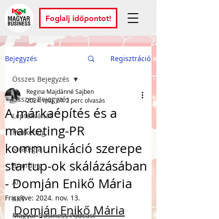
Foglalj időpontot!
Bejegyzés
Regisztráció
Összes Bejegyzés
Regina Majdánné Sajben
Összes Bejegyzés
2024. máj. 24.
2 perc olvasás
A márkaépítés és a
Léptékváltás
marketing-PR
Marketing
kommunikáció szerepe
Stratégia
startup-ok skálázásában
Branding
- Domján Enikő Mária
AI
Frissítve:
2024. nov. 13.
KKV
Domján Enikő Mária
Magyar Business Podcast