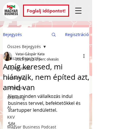
Foglalj időpontot!
Bejegyzés
Regisztráció
Összes Bejegyzés
Vatai-Gáspár Kata
Összes Bejegyzés
2025. jún. 3.
2 perc olvasás
Amíg keresed, mi
Léptékváltás
hiányzik, nem építed azt,
Marketing
amid van
Stratégia
Nem minden vállalkozás indul 
Branding
business tervvel, befektetőkkel és 
AI
startupper lendülettel.
KKV
Sőt.
Magyar Business Podcast