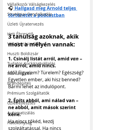
Vállalkozói Válságkezelés
🎧
Hallgasd meg Arnold teljes 
Stratégiai Gondolkodás
történetét a podcastban
Üzleti Újratervezés
Heti Ébresztő
3 tanulság azoknak, akik 
most a mélyén vannak:
Vállalkozásindítás
Huszti Boldizsár
1. Csinálj listát arról, amid 
van
 – 
Tudatos Kockázatvállalás
ne arról, amid nincs.
Idő? Figyelem? Türelem? Egészség? 
Márkaépítés
Egyetlen ember, aki hisz benned? 
Brandépítés
Bármi lehet az indulópont.
Prémium Szolgáltatók
2. Építs abból, ami nálad van – 
Üzletfejlesztés
ne abból, amit mások szerint 
Automatizálás
kéne.
Ha nincs tőkéd, kezdj 
Hatékonyság
szolgáltatással. Ha nincs 