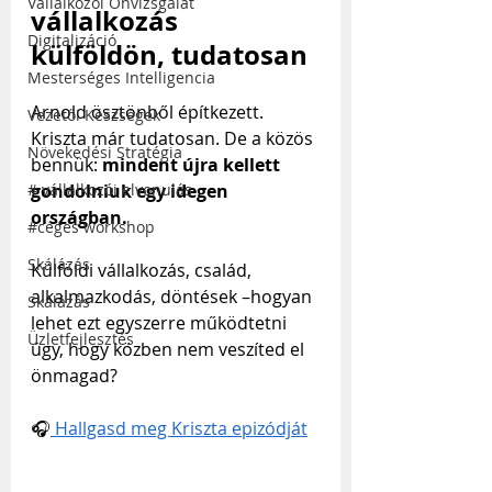
Vállalkozói Önvizsgálat
vállalkozás 
Digitalizáció
külföldön, tudatosan
Mesterséges Intelligencia
Arnold ösztönből építkezett. 
Vezetői Készségek
Kriszta már tudatosan. De a közös 
Növekedési Stratégia
bennük: 
mindent újra kellett 
# vállalkozói elvonulás
gondolniuk egy idegen 
országban.
#céges workshop
Skálázás
Külföldi vállalkozás, család, 
alkalmazkodás, döntések –hogyan 
Skálázás
lehet ezt egyszerre működtetni 
Üzletfejlesztés
úgy, hogy közben nem veszíted el 
önmagad?
🎧
 Hallgasd meg Kriszta epizódját