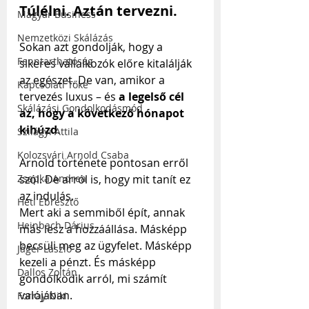
Túlélni. Aztán tervezni.
Magyar Business
Nemzetközi Skálázás
Sokan azt gondolják, hogy a 
Fenntarthatóság
sikeres vállalkozók előre kitalálják 
az egészet. De van, amikor a 
Kapcsolati Tőke
tervezés luxus – és 
a legelső cél 
Skálázási Gondolkodásmód
az, hogy a következő hónapot 
kihúzd
.
Szilágyi Attila
Kolozsvári Arnold Csaba
Arnold története pontosan erről 
Zsapka Andrea
szól. De arról is, hogy mit tanít ez 
az indulás.
Heti Ébresztő
Mert aki a semmiből épít, annak 
Heinbach Dárius
más lesz a hozzáállása. Másképp 
becsüli meg az ügyfelet. Másképp 
Jáger László
kezeli a pénzt. És másképp 
Dallos Zoltán
gondolkodik arról, mi számít 
valójában.
Forray Niki