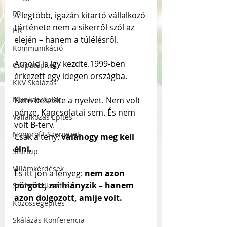
PR
A legtöbb, igazán kitartó vállalkozó 
története nem a sikerről szól az 
HR
elején – hanem a túlélésről.
Kommunikáció
Arnold is így kezdte.1999-ben 
Csapatépítés
érkezett egy idegen országba.
KKV Skálázás
Munkaerőpiac
Nem beszélte a nyelvet. Nem volt 
pénze. Kapcsolatai sem. És nem 
Vállalkozás Építés
volt B-terv.
Nonprofit Szervezet
Csak a tény: 
valahogy meg kell 
élni.
Startup
Villámkérdések
És itt jön a lényeg: 
nem azon 
pörgött, mi hiányzik – hanem 
Szofverfejlesztés
azon dolgozott, amije volt.
Közösségépítés
Skálázás Konferencia