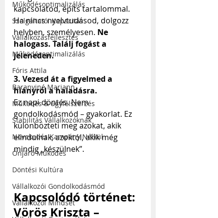
Működésoptimalizálás
kapcsolatod, építs tartalommal. 
Ha nincs nyelvtudásod, dolgozz 
Szolgáltatói Kapacitás
helyben, személyesen. 
Ne 
Vállalkozásfejlesztés
halogass. Találj fogást a 
Működésoptimalizálás
jeleneden.
Fóris Attila
3. Vezesd át a figyelmed a 
Baranyiné Mariann
hiányról a haladásra.
Ez napi döntés. Nem 
Működés & ügyfélszerzés
gondolkodásmód – gyakorlat. Ez 
Stabilitás Vállalkozóknak
különbözteti meg azokat, akik 
Növekedés Kampány Nélkül
elindulnak, azoktól, akik még 
mindig „készülnek”.
Önjáró Működés
Döntési Kultúra
Vállalkozói Gondolkodásmód
Kapcsolódó történet: 
Vállalkozói Mindset
Vörös Kriszta – 