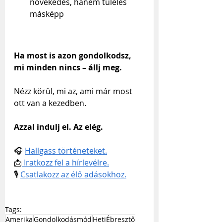
növekedés, hanem túlélés 
másképp
Ha most is azon gondolkodsz, 
mi minden nincs – állj meg.
Nézz körül, mi az, ami már most 
ott van a kezedben.
Azzal indulj el. Az elég.
🎧 
Hallgass történeteket.
📩
 Iratkozz fel a hírlevélre.
🎙️ 
Csatlakozz az élő adásokhoz.
Tags:
Amerika
Gondolkodásmód
HetiÉbresztő