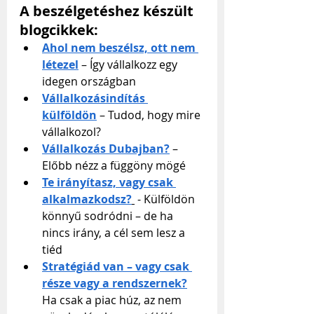
A beszélgetéshez készült 
blogcikkek:
Ahol nem beszélsz, ott nem 
létezel
 – Így vállalkozz egy 
idegen országban
Vállalkozásindítás 
külföldön
 – Tudod, hogy mire 
vállalkozol?
Vállalkozás Dubajban?
 – 
Előbb nézz a függöny mögé
Te irányítasz, vagy csak 
alkalmazkodsz?
 - Külföldön 
könnyű sodródni – de ha 
nincs irány, a cél sem lesz a 
tiéd
Stratégiád van – vagy csak 
része vagy a rendszernek?
Ha csak a piac húz, az nem 