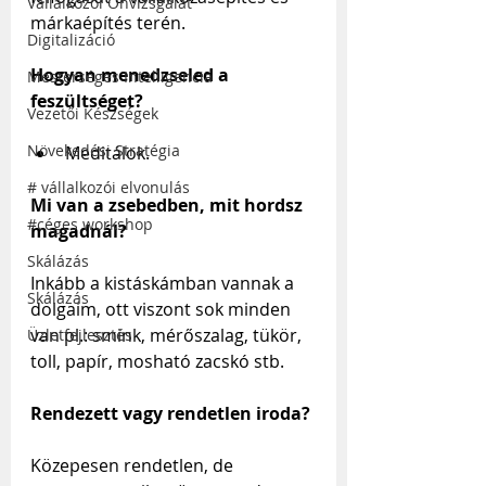
Vállalkozói Önvizsgálat
márkaépítés terén.
Digitalizáció
Hogyan menedzseled a 
Mesterséges Intelligencia
feszültséget?
Vezetői Készségek
Növekedési Stratégia
Meditálok.
# vállalkozói elvonulás
Mi van a zsebedben, mit hordsz 
#céges workshop
magadnál?
Skálázás
Inkább a kistáskámban vannak a 
Skálázás
dolgaim, ott viszont sok minden 
van pl.: smink, mérőszalag, tükör, 
Üzletfejlesztés
toll, papír, mosható zacskó stb.
Rendezett vagy rendetlen iroda?
Közepesen rendetlen, de 