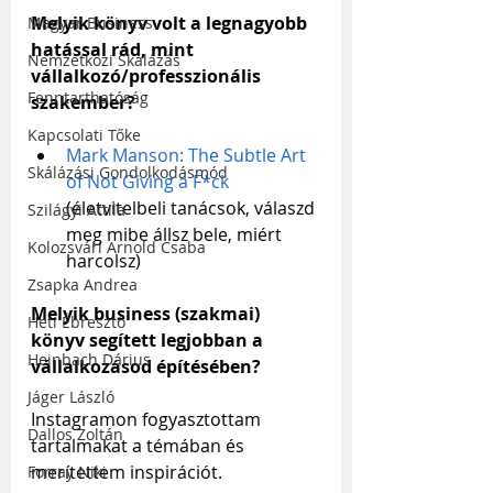
Melyik könyv volt a legnagyobb 
Magyar Business
hatással rád, mint 
Nemzetközi Skálázás
vállalkozó/professzionális 
Fenntarthatóság
szakember?
Kapcsolati Tőke
Mark Manson: The Subtle Art 
Skálázási Gondolkodásmód
of Not Giving a F*ck
(életvitelbeli tanácsok, válaszd 
Szilágyi Attila
meg mibe állsz bele, miért 
Kolozsvári Arnold Csaba
harcolsz)
Zsapka Andrea
Melyik business (szakmai) 
Heti Ébresztő
könyv segített legjobban a 
Heinbach Dárius
vállalkozásod építésében?
Jáger László
Instagramon fogyasztottam 
Dallos Zoltán
tartalmakat a témában és 
merítettem inspirációt.
Forray Niki