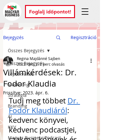
Foglalj időpontot!
Bejegyzés
Regisztráció
Összes Bejegyzés
Regina Majdánné Sajben
Összes Bejegyzés
2022. dec. 2.
2 perc olvasás
Villámkérdések: Dr.
Léptékváltás
Fodor Klaudia
Marketing
Frissítve:
2023. ápr. 6.
Stratégia
Tudj meg többet 
Dr. 
Branding
Fodor Klaudiáról
: 
AI
kedvenc könyvei, 
KKV
kedvenc podcastjei, 
szakmai könyvek és 
Magyar Business Podcast