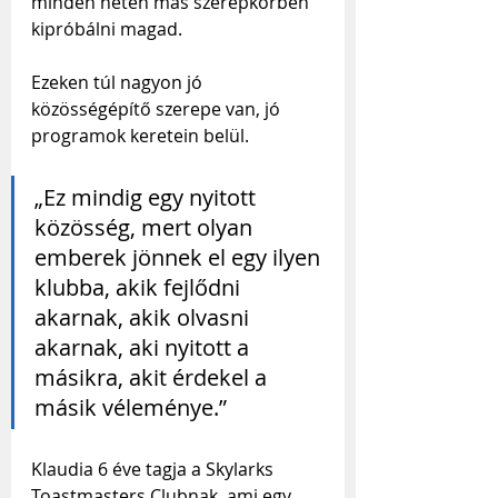
minden héten más szerepkörben 
kipróbálni magad. 
Ezeken túl nagyon jó 
közösségépítő szerepe van, jó 
programok keretein belül.
„Ez mindig egy nyitott 
közösség, mert olyan 
emberek jönnek el egy ilyen 
klubba, akik fejlődni 
akarnak, akik olvasni 
akarnak, aki nyitott a 
másikra, akit érdekel a 
másik véleménye.”
Klaudia 6 éve tagja a Skylarks 
Toastmasters Clubnak, ami egy 