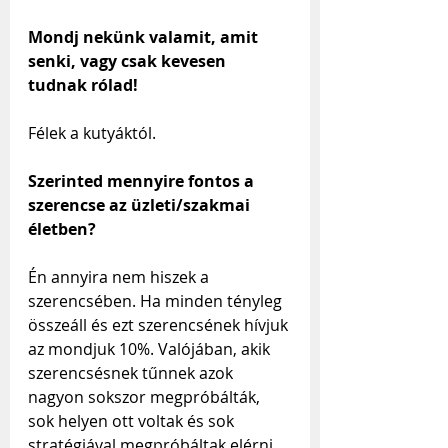
Mondj nekünk valamit, amit 
senki, vagy csak kevesen 
tudnak rólad!
Félek a kutyáktól.
Szerinted mennyire fontos a 
szerencse az üzleti/szakmai 
életben?
Én annyira nem hiszek a 
szerencsében. Ha minden tényleg 
összeáll és ezt szerencsének hívjuk 
az mondjuk 10%. Valójában, akik 
szerencsésnek tűnnek azok 
nagyon sokszor megpróbálták, 
sok helyen ott voltak és sok 
stratégiával megpróbáltak elérni 