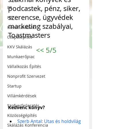
podcastek, pénz, siker, 
PR
szerencse, ügyvédek 
HR
marketing szabályai, 
Kommunikáció
Toastmasters
Csapatépítés
KKV Skálázás
<<
 5/5
Munkaerőpiac
Vállalkozás Építés
Nonprofit Szervezet
Startup
Villámkérdések
Szofverfejlesztés
Kedvenc könyv?
Közösségépítés
Szerb Antal: Utas és holdvilág
Skálázás Konferencia