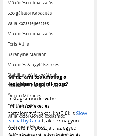
Működésoptimalizálás
Szolgáltatói Kapacitás
Vállalkozásfejlesztés
Működésoptimalizálás
Fóris Attila
Baranyiné Mariann
Működés & ügyfélszerzés
Stabilitás Vállalkozóknak
Mi az, ami szakmailag a 
legjobban inspirál most?
Növekedés Kampány Nélkül
Önjáró Működés
Instagramon követek 
influenszereket és 
Döntési Kultúra
tartalomgyártókat, közülük is 
Slow 
Vállalkozói Gondolkodásmód
Social by Gina
-t, akinek nagyon 
Vállalkozói Mindset
szeretem a posztjait, az egyedi 
felfogását a vállalkozásépítés és 