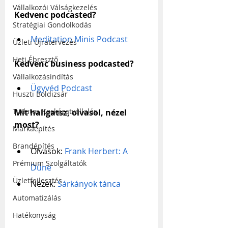
Vállalkozói Válságkezelés
Kedvenc podcasted?
Stratégiai Gondolkodás
Meditation Minis Podcast
Üzleti Újratervezés
Heti Ébresztő
Kedvenc business podcasted?
Vállalkozásindítás
Ügyvéd Podcast
Huszti Boldizsár
Tudatos Kockázatvállalás
Mit hallgatsz, olvasol, nézel 
most?
Márkaépítés
Brandépítés
Olvasok: 
Frank Herbert: A 
Prémium Szolgáltatók
Dűne
Üzletfejlesztés
Nézek: 
Sárkányok tánca
Automatizálás
Hatékonyság