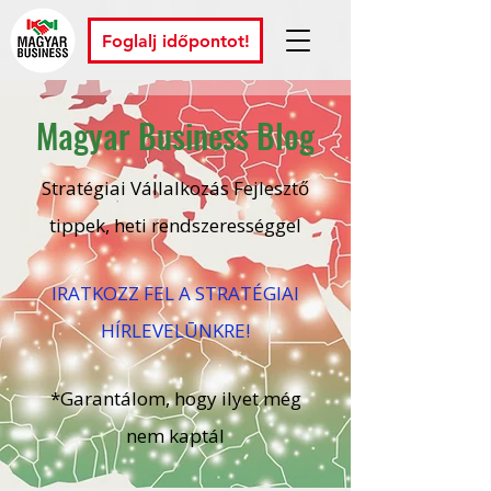
Foglalj időpontot!
Magyar Business Blog
Stratégiai Vállalkozás Fejlesztő
tippek, heti rendszerességgel
IRATKOZZ FEL A STRATÉGIAI
HÍRLEVELŪNKRE!
*Garantálom, hogy ilyet még
nem kaptál