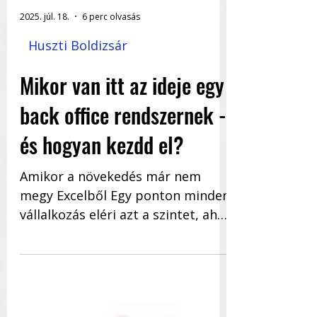
2025. júl. 18.
6 perc olvasás
Huszti Boldizsár
Mikor van itt az ideje egy
back office rendszernek -
és hogyan kezdd el?
Amikor a növekedés már nem
megy Excelből Egy ponton minden
vállalkozás eléri azt a szintet, ahol
már nem lehet „fejben” vagy...