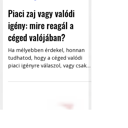
2025. jún. 26.
4 perc olvasás
Marketing
Piaci zaj vagy valódi
igény: mire reagál a
céged valójában?
Ha mélyebben érdekel, honnan
tudhatod, hogy a céged valódi
piaci igényre válaszol, vagy csak
sodródik a zajjal, hallgasd meg a
teljes...