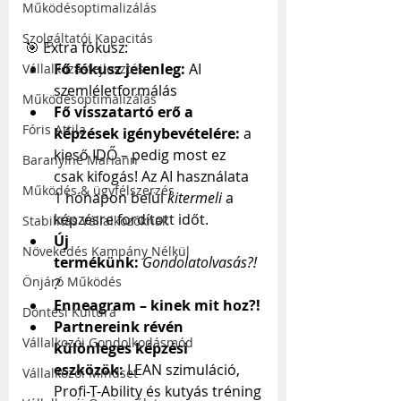
Működésoptimalizálás
Szolgáltatói Kapacitás
🎯 Extra fókusz:
Fő fókusz jelenleg:
 AI 
Vállalkozásfejlesztés
szemléletformálás
Működésoptimalizálás
Fő visszatartó erő a 
Fóris Attila
képzések igénybevételére:
 a 
kieső IDŐ – pedig most ez 
Baranyiné Mariann
csak kifogás! Az AI használata 
Működés & ügyfélszerzés
1 hónapon belül 
kitermeli
 a 
képzésre fordított időt.
Stabilitás Vállalkozóknak
Új 
Növekedés Kampány Nélkül
termékünk:
Gondolatolvasás?!
Önjáró Működés
?
Enneagram – kinek mit hoz?!
Döntési Kultúra
Partnereink révén 
Vállalkozói Gondolkodásmód
különleges képzési 
eszközök:
 LEAN szimuláció, 
Vállalkozói Mindset
Profi-T-Ability és kutyás tréning