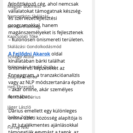
felnőttképző cég, ahol nemcsak 
Magyar Business
vállalatokat támogatnak készség- 
Nemzetközi Skálázás
és szervezetfejlesztési 
programokkal, hanem 
Fenntarthatóság
magánszemélyeket is fejlesztenek 
Kapcsolati Tőke
– különösen önismereti területen.
Skálázási Gondolkodásmód
A Fejlődni Akarok
 oldal 
Szilágyi Attila
kínálatában bárki találhat 
Kolozsvári Arnold Csaba
önismereti képzéseket az 
Enneagram, a tranzakcióanalízis 
Zsapka Andrea
vagy az NLP módszertanára építve 
Heti Ébresztő
– akár online, akár személyes 
formában.
Heinbach Dárius
Jáger László
Dárius emellett egy különleges 
Dallos Zoltán
online üzleti közösség alapítója is 
– itt jutalékmentes ajánlásokkal 
Forray Niki
támogatják egymást a tagok, az 