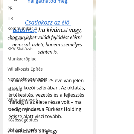
hallgathatod meg.
PR
HR
Csatlakozz az élő 
Kommunikáció
adáshoz,
 ha kíváncsi vagy
, 
hogyan lehet valódi fejlődést elérni – 
Csapatépítés
nemcsak üzleti, hanem személyes 
KKV Skálázás
szinten is.
Munkaerőpiac
Vállalkozás Építés
Nonprofit Szervezet
Dárius több mint 25 éve van jelen 
a vállalkozói szférában. Az oktatás, 
Startup
értékesítés, vezetés és a fejlesztés 
Villámkérdések
mindig is az élete része volt – ma 
pedig mindezt a Fürkész Holding 
Szofverfejlesztés
égisze alatt viszi tovább.
Közösségépítés
Skálázás Konferencia
A Fürkész Holding egy 