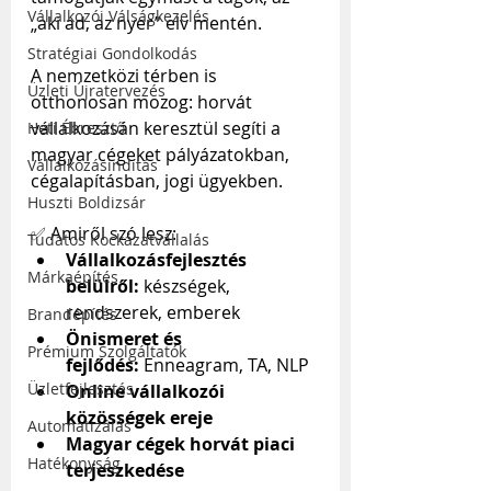
Vállalkozói Válságkezelés
„aki ad, az nyer” elv mentén.
Stratégiai Gondolkodás
A nemzetközi térben is 
Üzleti Újratervezés
otthonosan mozog: horvát 
vállalkozásán keresztül segíti a 
Heti Ébresztő
magyar cégeket pályázatokban, 
Vállalkozásindítás
cégalapításban, jogi ügyekben.
Huszti Boldizsár
✅ Amiről szó lesz:
Tudatos Kockázatvállalás
Vállalkozásfejlesztés 
Márkaépítés
belülről:
 készségek, 
rendszerek, emberek
Brandépítés
Önismeret és 
Prémium Szolgáltatók
fejlődés:
 Enneagram, TA, NLP
Üzletfejlesztés
Online vállalkozói 
közösségek ereje
Automatizálás
Magyar cégek horvát piaci 
Hatékonyság
terjeszkedése