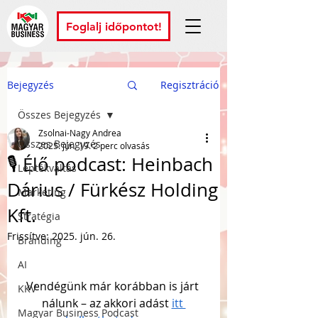
Foglalj időpontot!
Bejegyzés
Regisztráció
Összes Bejegyzés
Zsolnai-Nagy Andrea
Összes Bejegyzés
2025. jún. 19.
2 perc olvasás
🎙️ Élő podcast: Heinbach
Léptékváltás
Dárius / Fürkész Holding
Marketing
Kft.
Stratégia
Frissítve:
2025. jún. 26.
Branding
AI
Vendégünk már korábban is járt 
KKV
nálunk – az akkori adást 
itt 
Magyar Business Podcast