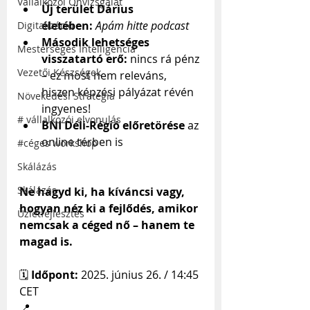
Vállalkozói Önvizsgálat
Új terület Dárius 
életében:
Apám hitte podcast
Digitalizáció
Második lehetséges 
Mesterséges Intelligencia
visszatartó erő:
 nincs rá pénz 
Vezetői Készségek
– ez most nem releváns, 
hiszen képzési pályázat révén 
Növekedési Stratégia
ingyenes!
# vállalkozói elvonulás
BNI Déli-Régió előretörése
 az 
online térben is
#céges workshop
Skálázás
Skálázás
Ne hagyd ki, ha kíváncsi vagy, 
hogyan néz ki a fejlődés, amikor 
Üzletfejlesztés
nemcsak a céged nő – hanem te 
magad is.
🗓️ 
Időpont:
 2025. június 26. / 14:45 
CET
📍 