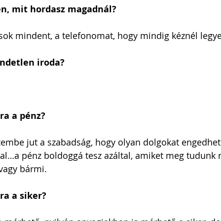
en, mit hordasz magadnál?
k mindent, a telefonomat, hogy mindig kéznél legye
ndetlen iroda?
ra a pénz?
szembe jut a szabadság, hogy olyan dolgokat engedh
al…a pénz boldoggá tesz azáltal, amiket meg tudunk ra
 vagy bármi.
ra a siker?