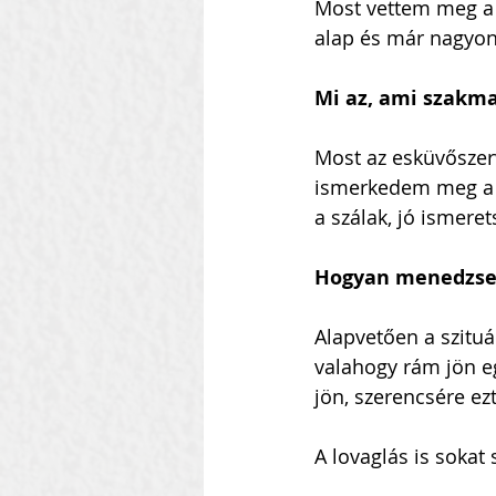
Most vettem meg a
alap és már nagyon
Mi az, ami szakma
Most az esküvőszer
ismerkedem meg a f
a szálak, jó ismeret
Hogyan menedzsel
Alapvetően a szituá
valahogy rám jön e
jön, szerencsére ezt
A lovaglás is sokat 