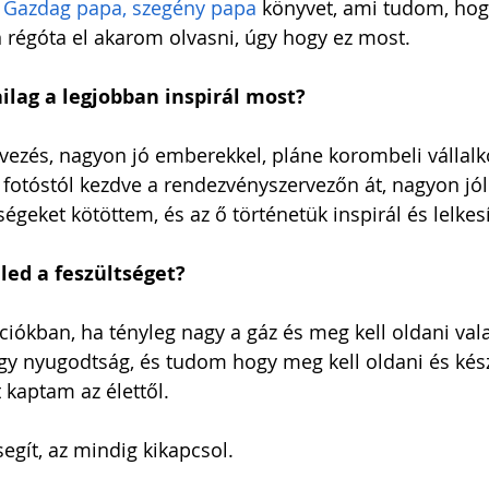
 
Gazdag papa, szegény papa
 könyvet, ami tudom, hog
 régóta el akarom olvasni, úgy hogy ez most.
ilag a legjobban inspirál most?
vezés, nagyon jó emberekkel, pláne korombeli vállalk
otóstól kezdve a rendezvényszervezőn át, nagyon jól
ségeket kötöttem, és az ő történetük inspirál és lelkesí
ed a feszültséget?
ciókban, ha tényleg nagy a gáz és meg kell oldani vala
gy nyugodtság, és tudom hogy meg kell oldani és kész
 kaptam az élettől.
segít, az mindig kikapcsol.