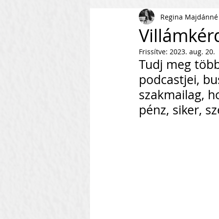
Regina Majdánné
AI
KKV
Magyar Busi
Villámkérd
Frissítve:
2023. aug. 20.
Kommunikáció
Csapaté
Tudj meg több
podcastjei, bu
szakmailag, ho
Vállalkozás Építés
Nonpr
pénz, siker, s
Villámkérdések
Szofverf
Skálázás Konferencia
M
Fenntarthatóság
Kapcso