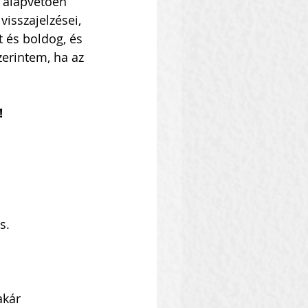
 alapvetően 
isszajelzései, 
t és boldog, és 
zerintem, ha az 
!
s.
akár 