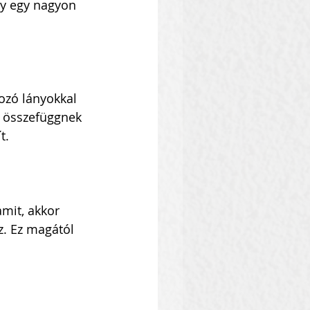
y egy nagyon 
ozó lányokkal 
 összefüggnek 
t.
mit, akkor 
. Ez magától 