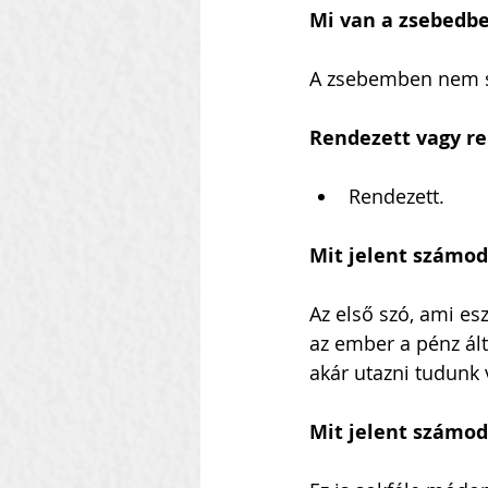
Mi van a zsebedb
A zsebemben nem so
Rendezett vagy re
Rendezett.
Mit jelent számod
Az első szó, ami e
az ember a pénz ált
akár utazni tudunk
Mit jelent számod