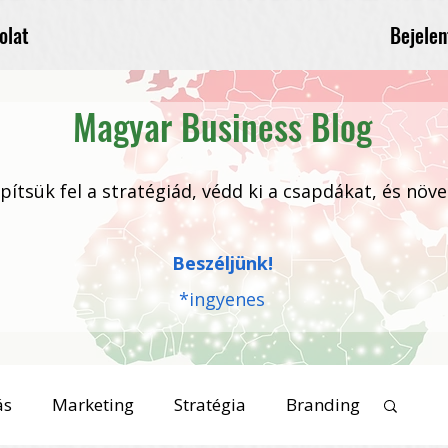
Bejelen
olat
Magyar Business Blog
 építsük fel a stratégiád, védd ki a csapdákat, és növ
Beszéljünk!
*ingyenes
ás
Marketing
Stratégia
Branding