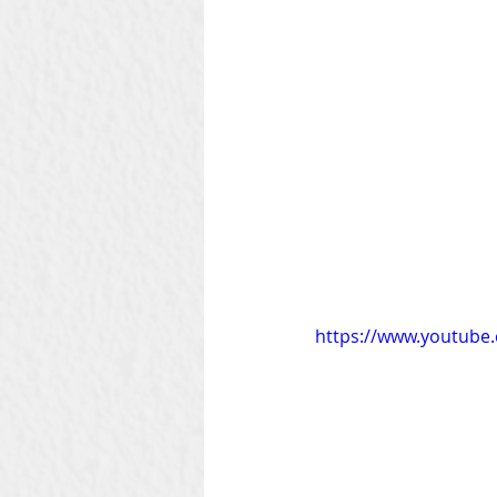
Szilágyi Attila
Kolozsvár
Heti Ébresztő
Heinbach
https://www.youtube