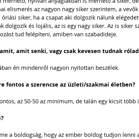
 mérhető, nyilván anyagiakban is mérhető a siker, de
 elismerés az nagyon nagy siker szerintem, a vevők v
 óriási siker, ha a csapat aki dolgozik nálunk elégedet
 dolgozik és lojális, az is egy nagy siker. Az is siker s
ozást tud felépíteni, amiben van szabadideje.
mit, amit senki, vagy csak kevesen tudnak rólad
lában én mindenről nagyon nyitottan beszélek.
e fontos a szerencse az üzleti/szakmai életben?
ntos, az 50-50 az minimum, de talán egy kicsit több i
e?
lme a boldogság, hogy az ember boldog tudjon lenni 