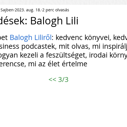
 Sajben
2023. aug. 18.
2 perc olvasás
ness Podcast
PR
HR
ések: Balogh Lili
pítés
KKV Skálázás
Munkaerőpiac
et 
Balogh Liliről
: kedvenc könyvei, ked
siness podcastek, mit olvas, mi inspirál
gyan kezeli a feszültséget, irodai körny
ofit Szervezet
Startup
zerencse, mi az élet értelme 
<<
 3/3
ejlesztés
Közösségépítés
agyar Business
Nemzetközi Skálázás
lati Tőke
Skálázási Gondolkodásmód