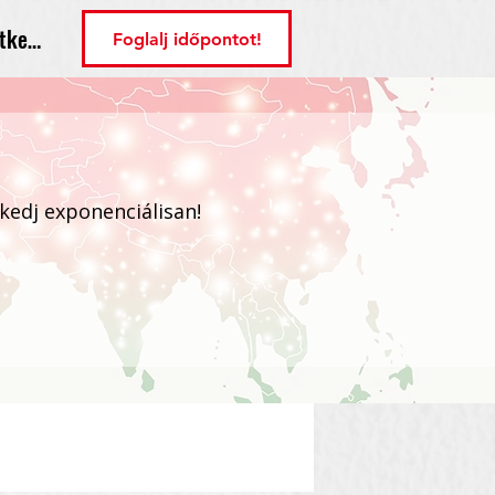
tkezés
Foglalj időpontot!
ekedj exponenciálisan!
Bejelentkezés / Regisztráció