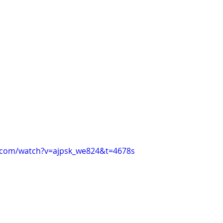
i Arnold Csaba
Zsapka Andrea
 Dárius
.com/watch?v=ajpsk_we824&t=4678s