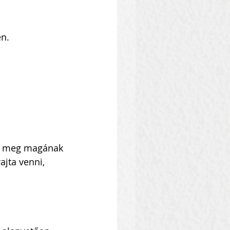
n.
et meg magának 
jta venni, 