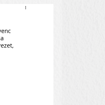
venc 
ja 
ezet, 