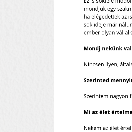
Ez is sokféle módon
mondjuk egy szakmai
ha elégedettek az is
sok ideje már nálunk
ember olyan vállalk
Mondj nekünk vala
Nincsen ilyen, álta
Szerinted mennyir
Szerintem nagyon fo
Mi az élet értelm
Nekem az élet érte