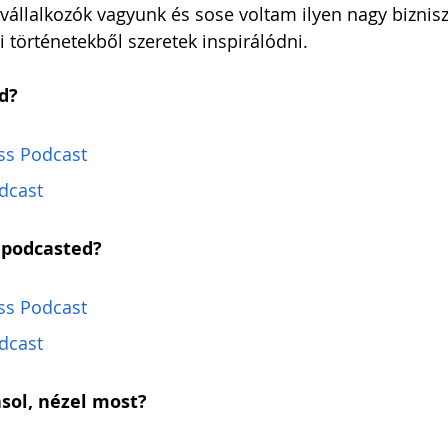
állalkozók vagyunk és sose voltam ilyen nagy biznisz
 történetekből szeretek inspirálódni.
d?
ss Podcast
dcast
 podcasted?
ss Podcast
dcast
asol, nézel most?