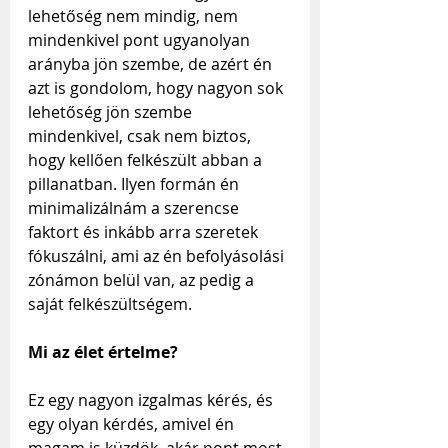
lehetőség nem mindig, nem 
mindenkivel pont ugyanolyan 
arányba jön szembe, de azért én 
azt is gondolom, hogy nagyon sok 
lehetőség jön szembe 
mindenkivel, csak nem biztos, 
hogy kellően felkészült abban a 
pillanatban. Ilyen formán én 
minimalizálnám a szerencse 
faktort és inkább arra szeretek 
fókuszálni, ami az én befolyásolási 
zónámon belül van, az pedig a 
saját felkészültségem.
Mi az élet értelme?
Ez egy nagyon izgalmas kérés, és 
egy olyan kérdés, amivel én 
magam is küzdök, akár pont most 