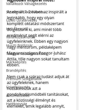
Vállalkozói Válságkezelés
Az elmúlt 1-2 évben az inspirált a 
Stratégiai Gondolkodás
leginkább, hogy egy olyan 
Üzleti Újratervezés
komplett oktatási módszertant 
Heti Ébresztő
dolgozzunk ki, ami minél több 
eredményt segít elérni az 
Vállalkozásindítás
ügyfeleinknek. Ebben egy nagyon 
Huszti Boldizsár
nagy mentorom, példaképem 
Magyarországon Pongor-Juhász 
Tudatos Kockázatvállalás
Attila, tőle nagyon sokat tanultam 
Márkaépítés
ebben. 
Brandépítés
Nem csak a száraz tudást adjuk át 
Prémium Szolgáltatók
az ügyfeleknek, hanem 
Üzletfejlesztés
hozzátesszük azt a 
gondolkodásmódbéli tanításokat, 
Automatizálás
azt a közösségi élményt és 
Hatékonyság
elemeket, amik legalább annyit, 