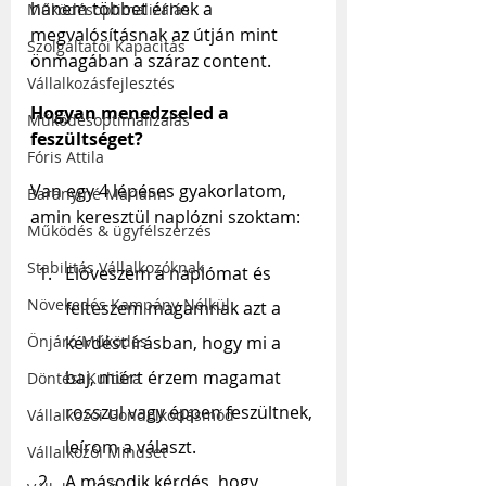
hanem többet érnek a 
Működésoptimalizálás
megvalósításnak az útján mint 
Szolgáltatói Kapacitás
önmagában a száraz content.
Vállalkozásfejlesztés
Hogyan menedzseled a 
Működésoptimalizálás
feszültséget?
Fóris Attila
Van egy 4 lépéses gyakorlatom, 
Baranyiné Mariann
amin keresztül naplózni szoktam:
Működés & ügyfélszerzés
Stabilitás Vállalkozóknak
Előveszem a naplómat és 
Növekedés Kampány Nélkül
felteszem magamnak azt a 
kérdést írásban, hogy mi a 
Önjáró Működés
baj, miért érzem magamat 
Döntési Kultúra
rosszul vagy éppen feszültnek, 
Vállalkozói Gondolkodásmód
leírom a választ.
Vállalkozói Mindset
A második kérdés, hogy 