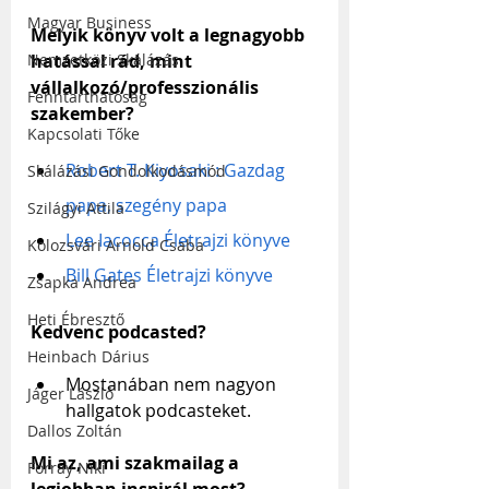
Magyar Business
Melyik könyv volt a legnagyobb 
hatással rád, mint 
Nemzetközi Skálázás
vállalkozó/professzionális 
Fenntarthatóság
szakember?
Kapcsolati Tőke
Robert T. Kiyosaki : Gazdag 
Skálázási Gondolkodásmód
papa, szegény papa
Szilágyi Attila
Lee Iacocca Életrajzi könyve
Kolozsvári Arnold Csaba
Bill Gates Életrajzi könyve
Zsapka Andrea
Heti Ébresztő
Kedvenc podcasted?
Heinbach Dárius
Mostanában nem nagyon 
Jáger László
hallgatok podcasteket.
Dallos Zoltán
Mi az, ami szakmailag a 
Forray Niki
legjobban inspirál most?