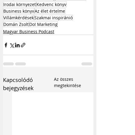
Irodai környezet
Kedvenc könyv
Business könyv
Az élet értelme
Villámkérdések
Szakmai inspiránió
Domán Zsolt
Do! Marketing
Magyar Business Podcast
Kapcsolódó
Az összes
megtekintése
bejegyzések