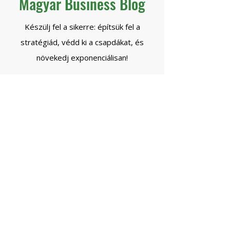
Magyar Business Blog
Készülj fel a sikerre: építsük fel a
stratégiád, védd ki a csapdákat, és
növekedj exponenciálisan!
Beszéljünk!
*ingyenes