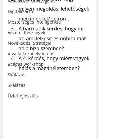
Vállalkozói Önvizsgálat
milyen megoldási lehetőségek 
Digitalizáció
merülnek fel? Leírom.
Mesterséges Intelligencia
A harmadik kérdés, hogy mi 
Vezetői Készségek
az, ami lelkesít és önbizalmat 
Növekedési Stratégia
ad a bizniszemben?
# vállalkozói elvonulás
A 4. kérdés, hogy miért vagyok 
#céges workshop
hálás a magánéletemben?
Skálázás
Skálázás
Üzletfejlesztés