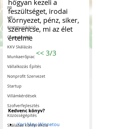
hogyan kezeli a 
PR
feszültséget, irodai 
HR
környezet, pénz, siker, 
Kommunikáció
szerencse, mi az élet 
értelme 
Csapatépítés
KKV Skálázás
<<
 3/3
Munkaerőpiac
Vállalkozás Építés
Nonprofit Szervezet
Startup
Villámkérdések
Szofverfejlesztés
Kedvenc könyv?
Közösségépítés
Karl May: Winnetou
Skálázás Konferencia