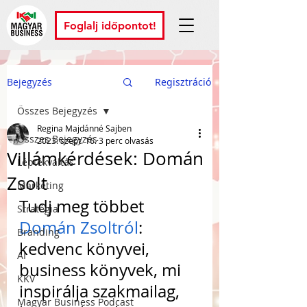
Foglalj időpontot!
Bejegyzés
Regisztráció
Összes Bejegyzés
Regina Majdánné Sajben
Összes Bejegyzés
2023. szept. 16.
3 perc olvasás
Villámkérdések: Domán
Léptékváltás
Zsolt
Marketing
Tudj meg többet 
Stratégia
Domán Zsoltról
: 
Branding
kedvenc könyvei, 
AI
business könyvek, mi 
KKV
inspirálja szakmailag, 
Magyar Business Podcast