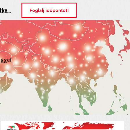
tkezés
Foglalj időpontot!
éggel