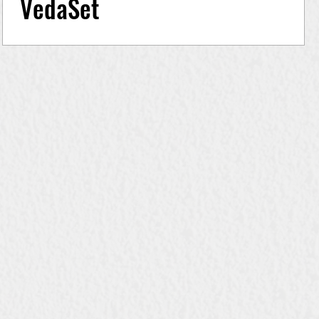
VedaSet
Szilágyi Attila neve egyet jelent a tudatossággal,
belső harmóniával és mélyről építkező
életszemlélettel. Csatlakozz az élő adáshoz , ha...