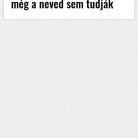
még a neved sem tudják
kimondani?
Ha érdekel, Hogyan lett Arnold Csabából Arnold
– és hogyan épített ebből erős, hiteles márkát,
hallgasd meg a teljes beszélgetést a...