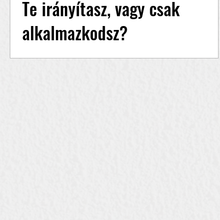
Te irányítasz, vagy csak
alkalmazkodsz?
Ha nincs saját működési rendszered, a
környezeted dönt helyetted. Ebben az
epizódban Vörös Kriszta megmutatja, hogyan
lehet...