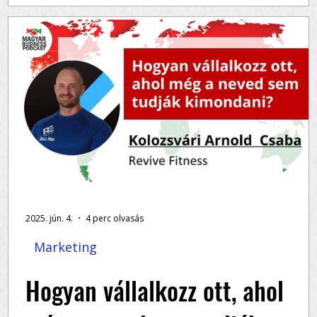
Marketingügynökség
Vendégünk már korábban is járt nálunk – az
akkori adást itt hallgathatod meg Csatlakozz a
élő adáshoz , ha kíváncsi vagy, hogyan épít...
2025. jún. 4.
4 perc olvasás
Marketing
z
Hogyan vállalkozz ott, ahol