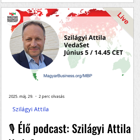
növekedne?
Ha mélyebben érdekel, hogyan lehet újraépíteni
z
egy csökkenő ügyfélbázist, hallgasd meg a teljes
epizódot – Kolozsvári Arnold őszinte,...
2025. máj. 29.
2 perc olvasás
Szilágyi Attila
🎙️ Élő podcast: Szilágyi Attila /