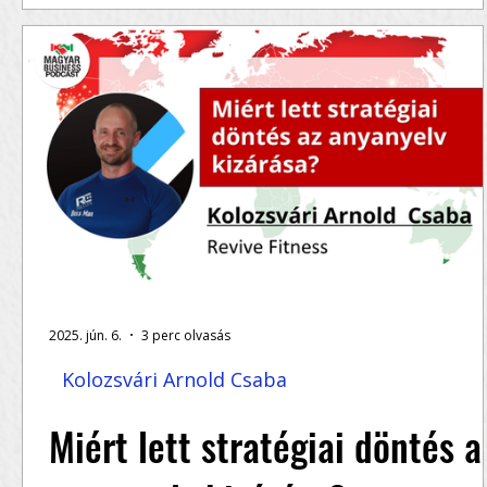
emberekre bízni
Ha vállalkozóként te is személyes márkát
építesz, és szeretnéd azt hosszútávon
megvédeni, hallgasd meg a teljes epizódot –
Kolozsvári...
2025. jún. 6.
3 perc olvasás
Kolozsvári Arnold Csaba
Miért lett stratégiai döntés a