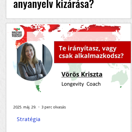
anyanyelv kizárása?
Ha érdekel, hogyan tudatosult benne ez a
döntés, és milyen következményekkel járt,
hallgasd meg Kolozsvári Arnold Csaba teljes...
2025. máj. 29.
3 perc olvasás
Stratégia