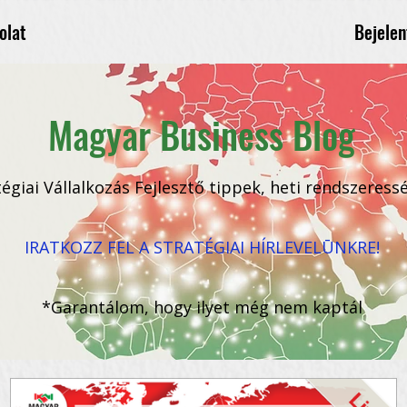
Bejelen
olat
Magyar Business Blog
tégiai Vállalkozás Fejlesztő tippek, heti rendszeress
IRATKOZZ FEL A STRATÉGIAI HÍRLEVELŪNKRE!
*Garantálom, hogy ilyet még nem kaptál