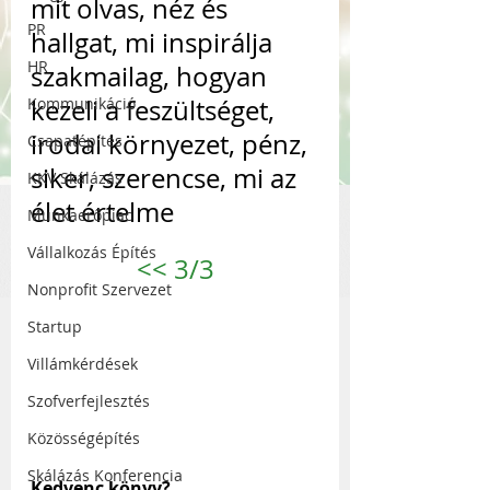
mit olvas, néz és 
PR
hallgat, mi inspirálja 
HR
szakmailag, hogyan 
Kommunikáció
kezeli a feszültséget, 
irodai környezet, pénz, 
Csapatépítés
siker, szerencse, mi az 
KKV Skálázás
élet értelme 
Munkaerőpiac
Vállalkozás Építés
<<
 3/3
Nonprofit Szervezet
Startup
Villámkérdések
Szofverfejlesztés
Közösségépítés
Skálázás Konferencia
Kedvenc könyv?