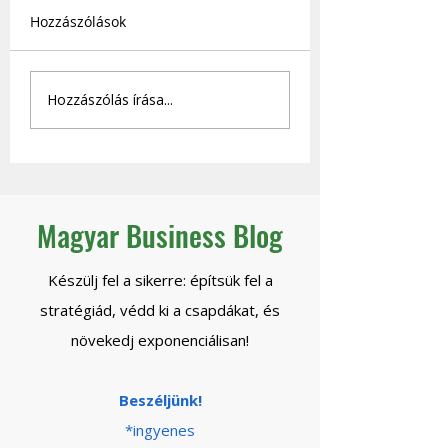
Hozzászólások
Hogyan lesz önjáró a
Globális verseny,
Hozzászólás írása...
céged - és mikor
lokális erő - amit
engedheted el
Temu nem tud el
biztonsággal a
Tőled.
kontrollt?
Magyar Business Blog
Készülj fel a sikerre: építsük fel a
stratégiád, védd ki a csapdákat, és
növekedj exponenciálisan!
Beszéljünk!
*ingyenes