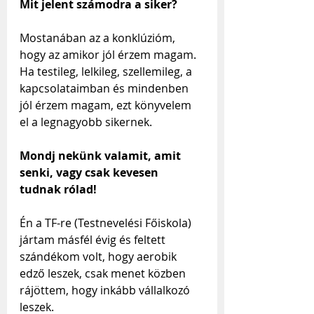
Mit jelent számodra a siker?
Mostanában az a konklúzióm, 
hogy az amikor jól érzem magam. 
Ha testileg, lelkileg, szellemileg, a 
kapcsolataimban és mindenben 
jól érzem magam, ezt könyvelem 
el a legnagyobb sikernek.
Mondj nekünk valamit, amit 
senki, vagy csak kevesen 
tudnak rólad!
Én a TF-re (Testnevelési Főiskola) 
jártam másfél évig és feltett 
szándékom volt, hogy aerobik 
edző leszek, csak menet közben 
rájöttem, hogy inkább vállalkozó 
leszek.