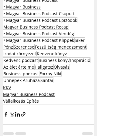
• Magyar Business Podcast
• Magyar Business
• Magyar Business Podcast Csoport
• Magyar Business Podcast Epizódok
Magyar Business Podcast Recap
• Magyar Business Podcast Vendég
• Magyar Business Podcast Klippek
Siker
Pénz
Szerencse
Feszültség menedzsment
Irodai környezet
Kedvenc könyv
Kedvenc podcast
Business könyv
Inspiráció
Az élet értelme
Hallgatsz
Olvasás
Business podcast
Forray Niki
Ünnepek Áruháza
Santai
KKV
Magyar Business Podcast
Vállalkozás Építés