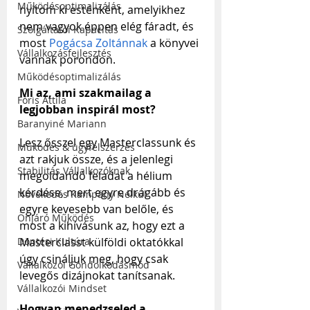
Működésoptimalizálás
nyitom ki esténként, amelyikhez 
nem vagyok éppen elég fáradt, és 
Szolgáltatói Kapacitás
most 
Pogácsa Zoltánnak
 a könyvei 
Vállalkozásfejlesztés
vannak porondon.
Működésoptimalizálás
Mi az, ami szakmailag a 
Fóris Attila
legjobban inspirál most?
Baranyiné Mariann
Lesz ősszel egy Masterclassunk és 
Működés & ügyfélszerzés
azt rakjuk össze, és a jelenlegi 
Stabilitás Vállalkozóknak
megoldandó feladat a hélium 
kérdése, mert egyre drágább és 
Növekedés Kampány Nélkül
egyre kevesebb van belőle, és 
Önjáró Működés
most a kihívásunk az, hogy ezt a 
Masterclasst külföldi oktatókkal 
Döntési Kultúra
úgy csináljuk meg, hogy csak 
Vállalkozói Gondolkodásmód
levegős dizájnokat tanítsanak.
Vállalkozói Mindset
Hogyan menedzseled a 