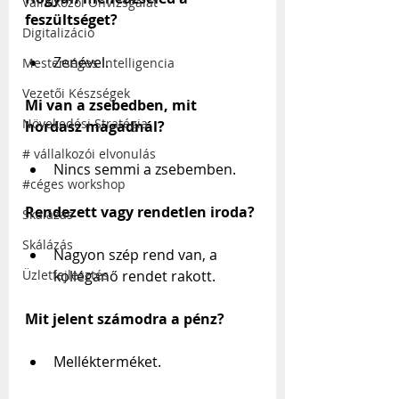
Vállalkozói Önvizsgálat
feszültséget?
Digitalizáció
Zenével.
Mesterséges Intelligencia
Vezetői Készségek
Mi van a zsebedben, mit 
Növekedési Stratégia
hordasz magadnál?
# vállalkozói elvonulás
Nincs semmi a zsebemben.
#céges workshop
Rendezett vagy rendetlen iroda?
Skálázás
Skálázás
Nagyon szép rend van, a 
kolléganő rendet rakott.
Üzletfejlesztés
Mit jelent számodra a pénz?
Mellékterméket.