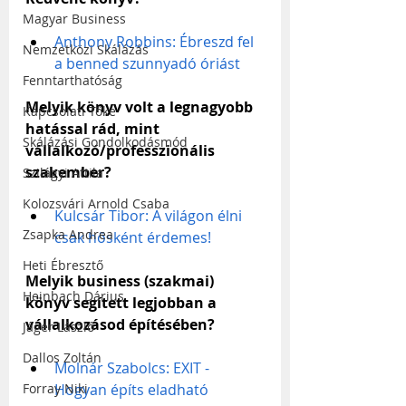
Magyar Business
Anthony Robbins: Ébreszd fel 
Nemzetközi Skálázás
a benned szunnyadó óriást
Fenntarthatóság
Melyik könyv volt a legnagyobb 
Kapcsolati Tőke
hatással rád, mint 
Skálázási Gondolkodásmód
vállalkozó/professzionális 
szakember?
Szilágyi Attila
Kolozsvári Arnold Csaba
Kulcsár Tibor: A világon élni 
Zsapka Andrea
csak hősként érdemes!
Heti Ébresztő
Melyik business (szakmai) 
Heinbach Dárius
könyv segített legjobban a 
vállalkozásod építésében?
Jáger László
Dallos Zoltán
Molnár Szabolcs: EXIT - 
Hogyan építs eladható 
Forray Niki