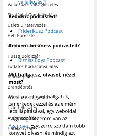
vállalkozást?
Vállalkozói Válságkezelés
Stratégiai Gondolkodás
Kedvenc podcasted?
Üzleti Újratervezés
Friderikusz Podcast
Heti Ébresztő
Kedvenc business podcasted?
Vállalkozásindítás
Huszti Boldizsár
Biznisz Boyz Podcast
Tudatos Kockázatvállalás
Mit hallgatsz, olvasol, nézel 
Márkaépítés
most?
Brandépítés
Most meditációt hallgatok, 
Prémium Szolgáltatók
ismerkedek ezzel és az elmém 
Üzletfejlesztés
lecsillapításával, egy weboldal 
nagy segítségemre van az 
Automatizálás
Avanova
. Egyszerre szoktam több 
Hatékonyság
könyvet olvasni és mindig azt 