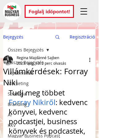
Foglalj időpontot!
Bejegyzés
Regisztráció
Összes Bejegyzés
Regina Majdánné Sajben
Összes Bejegyzés
2023. aug. 13.
2 perc olvasás
Villámkérdések: Forray
Léptékváltás
Niki
Marketing
Tudj meg többet 
Stratégia
Forray Nikiről
: kedvenc 
Branding
könyvei, kedvenc 
AI
podcastjei, business 
KKV
könyvek és podcastek, 
Magyar Business Podcast