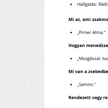
Hallgatás: Rádi
Mi az, ami szakma
„Pirner Alma.”
Hogyan menedzsel
„Mozgással, tu
Mi van a zsebedb
„Semmi.”
Rendezett vagy re