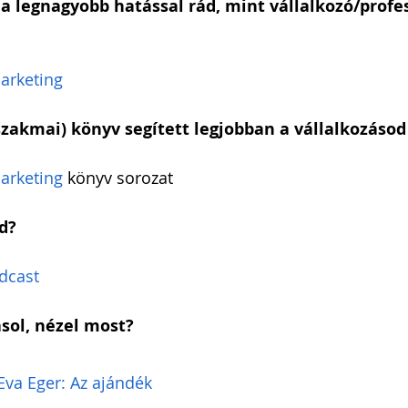
a legnagyobb hatással rád, mint vállalkozó/profes
Marketing
szakmai) könyv segített legjobban a vállalkozáso
Marketing
 könyv sorozat
d?
dcast
asol, nézel most?
Eva Eger: Az ajándék