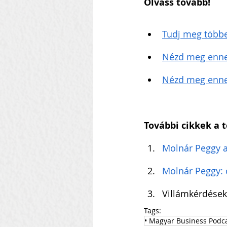
Olvass tovább!
Tudj meg többe
Nézd meg ennek
Nézd meg ennek 
További cikkek a 
Molnár Peggy 
Molnár Peggy: c
Villámkérdések
Tags:
• Magyar Business Podc