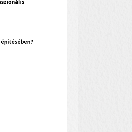
szionális 
d építésében?