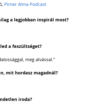
ó, 
Pirner Alma Podcast
ilag a legjobban inspirál most?
ed a feszültséget?
datossággal, meg alvással.”
en, mit hordasz magadnál?
ndetlen iroda?