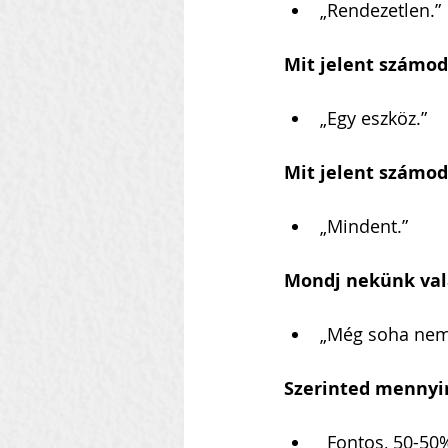
„Rendezetlen.”
Mit jelent számod
„Egy eszköz.”
Mit jelent számod
„Mindent.”
Mondj nekünk vala
„Még soha nem 
Szerinted mennyir
„Fontos, 50-50%