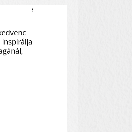
 kedvenc 
inspirálja 
agánál, 