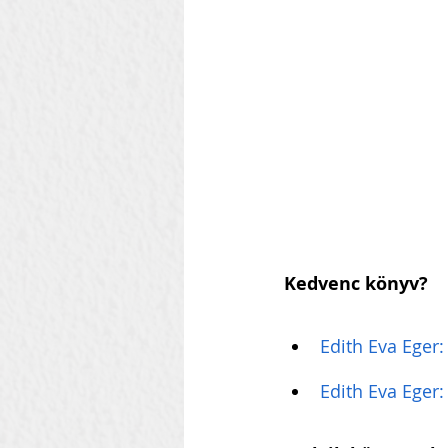
Szilágyi Attila
Kolozsvár
Heti Ébresztő
Heinbach
Kedvenc könyv?
Edith Eva Eger:
Edith Eva Eger: