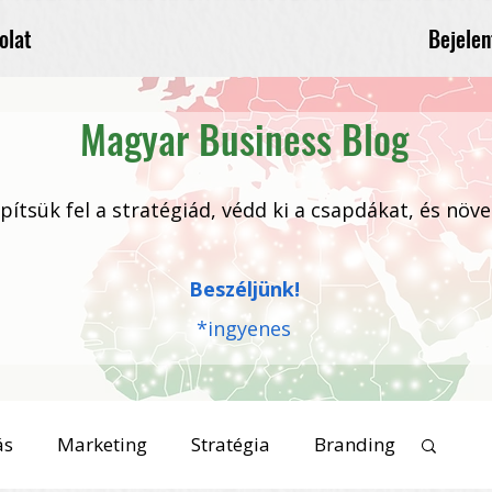
Bejelen
olat
Magyar Business Blog
 építsük fel a stratégiád, védd ki a csapdákat, és növ
Beszéljünk!
*ingyenes
ás
Marketing
Stratégia
Branding