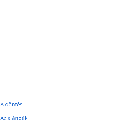
i Arnold Csaba
Zsapka Andrea
 Dárius
 A döntés
 Az ajándék