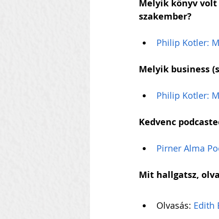
Melyik könyv volt 
szakember?
Philip Kotler: 
Melyik business (
Philip Kotler: 
Kedvenc podcaste
Pirner Alma Po
Mit hallgatsz, olv
Olvasás: 
Edith 