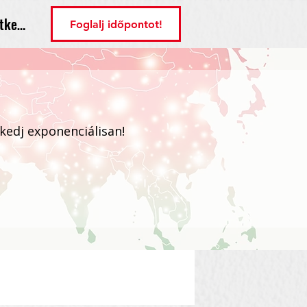
tkezés
Foglalj időpontot!
ekedj exponenciálisan!
Bejelentkezés / Regisztráció