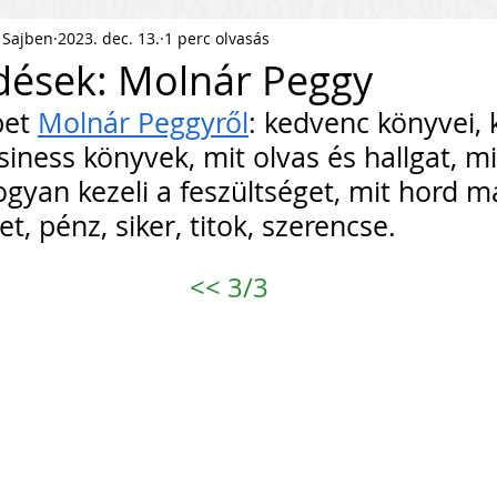
 Sajben
2023. dec. 13.
1 perc olvasás
ness Podcast
PR
HR
dések: Molnár Peggy
et 
Molnár Peggyről
: kedvenc könyvei,
pítés
KKV Skálázás
Munkaerőpiac
siness könyvek, mit olvas és hallgat, mi 
gyan kezeli a feszültséget, mit hord m
ofit Szervezet
Startup
t, pénz, siker, titok, szerencse.
<<
 3/3
ejlesztés
Közösségépítés
agyar Business
Nemzetközi Skálázás
lati Tőke
Skálázási Gondolkodásmód