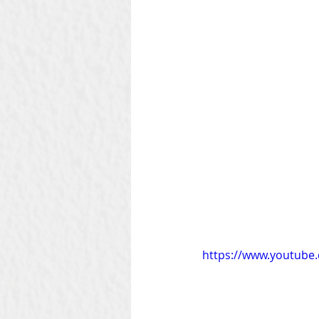
Szilágyi Attila
Kolozsvár
Heti Ébresztő
Heinbach
https://www.youtub