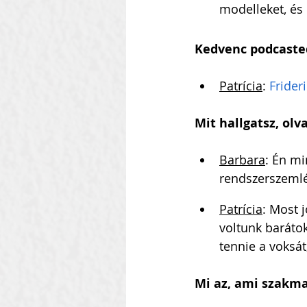
modelleket, és
Kedvenc podcaste
Patrícia
: 
Frider
Mit hallgatsz, olv
Barbara
: Én mi
rendszerszemlé
Patrícia
: Most 
voltunk barátok
tennie a voksát
Mi az, ami szakma