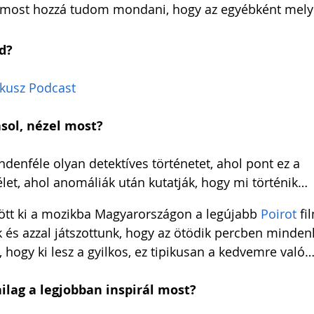
 most hozzá tudom mondani, hogy az egyébként mely
d?
ikusz Podcast
asol, nézel most?
ndenféle olyan detektíves történetet, ahol pont ez a 
let, ahol anomáliák után kutatják, hogy mi történik…
jött ki a mozikba Magyarországon a legújabb 
Poirot
 fi
 és azzal játszottunk, hogy az ötödik percben mindenki
, hogy ki lesz a gyilkos, ez tipikusan a kedvemre való
ilag a legjobban inspirál most?