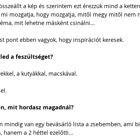
összeállt a kép és szerintem ezt érezzük mind a ketten
ól mi mozgatja, hogy mozgatja, mitől megy mitől nem 
téma, mit lehetne másként csinálni…
st pont ebben vagyok, hogy inspirációt keresek.
ed a feszültséget?
rekkel, a kutyákkal, macskával.
el.
en, mit hordasz magadnál?
 mindig van egy bevásárló lista a zsebemben, ami bi
, hanem a 2 héttel ezelőtti…