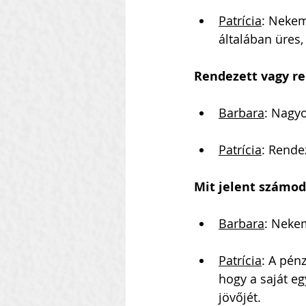
Patrícia
: Nekem
általában üres
Rendezett vagy re
Barbara
: Nagy
Patrícia
: Rende
Mit jelent számod
Barbara
: Neke
Patrícia
: A pén
hogy a saját eg
jövőjét.