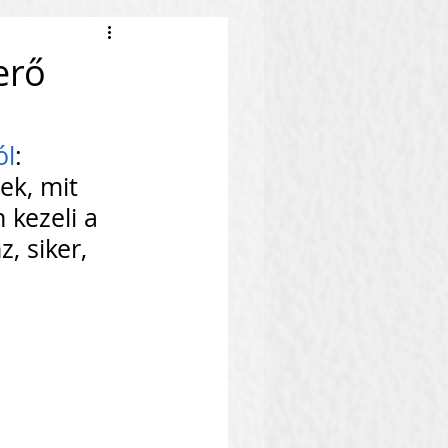
erő
ól
: 
ek, mit 
 kezeli a 
, siker, 