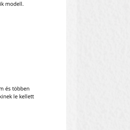
ik modell.
lm és többen 
nek le kellett 
…