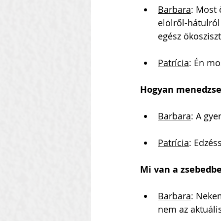
Barbara
: Most 
elölről-hátulr
egész ökoszisz
Patrícia
: Én mo
Hogyan menedzsel
Barbara
: A gye
Patrícia
: Edzéss
Mi van a zsebedb
Barbara
: Nekem
nem az aktuális