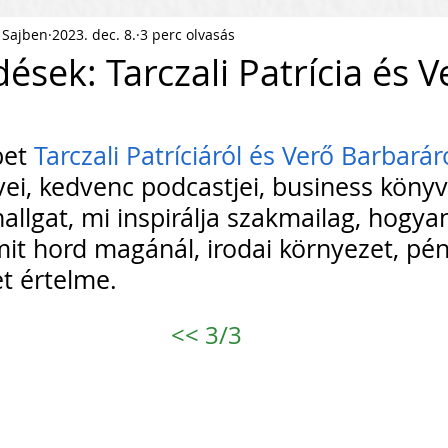
 Sajben
2023. dec. 8.
3 perc olvasás
ness Podcast
PR
HR
ések: Tarczali Patrícia és V
pítés
KKV Skálázás
Munkaerőpiac
et 
Tarczali Patríciáról és Verő Barbarár
ei, kedvenc podcastjei, business könyv
ofit Szervezet
Startup
hallgat, mi inspirálja szakmailag, hogyan
mit hord magánál, irodai környezet, pénz
et értelme.
ejlesztés
Közösségépítés
<<
 3/3
agyar Business
Nemzetközi Skálázás
lati Tőke
Skálázási Gondolkodásmód