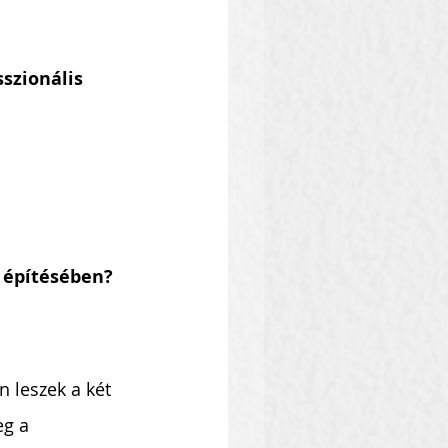
szionális 
d építésében?
 leszek a két 
eg a 