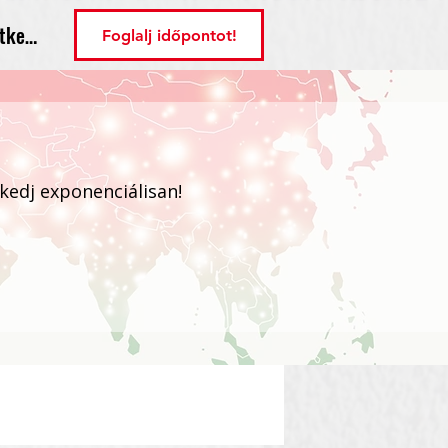
tkezés
Foglalj időpontot!
ekedj exponenciálisan!
Bejelentkezés / Regisztráció