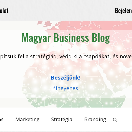
Bejelen
olat
Magyar Business Blog
 építsük fel a stratégiád, védd ki a csapdákat, és növ
Beszéljünk!
*ingyenes
ás
Marketing
Stratégia
Branding