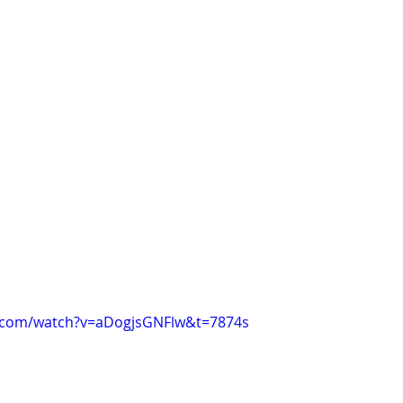
i Arnold Csaba
Zsapka Andrea
 Dárius
e.com/watch?v=aDogjsGNFlw&t=7874s