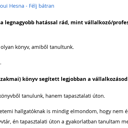
oui Hesna - Félj bátran
a legnagyobb hatással rád, mint vállalkozó/profes
 olyan könyv, amiből tanultunk.
.
szakmai) könyv segített legjobban a vállalkozáso
könyvből tanulunk, hanem tapasztalati úton.
yetemi hallgatóknak is mindig elmondom, hogy nem én
vtár, én tapasztalati úton a gyakorlatban tanultam m