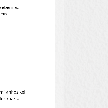
zsebem az 
van.
i ahhoz kell, 
ádunknak a 