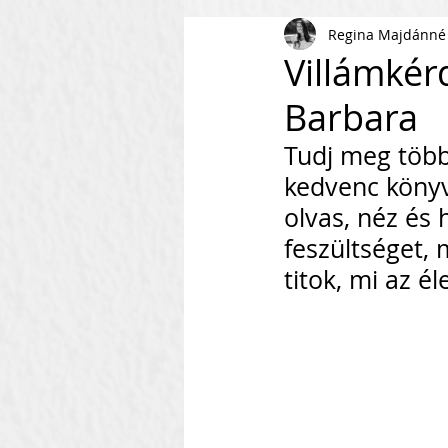
Regina Majdánné
AI
KKV
Magyar Busi
Villámkérd
Barbara
Kommunikáció
Csapaté
Tudj meg több
kedvenc könyv
Vállalkozás Építés
Nonpr
olvas, néz és 
feszültséget, 
titok, mi az él
Villámkérdések
Szofverf
Skálázás Konferencia
M
Fenntarthatóság
Kapcso