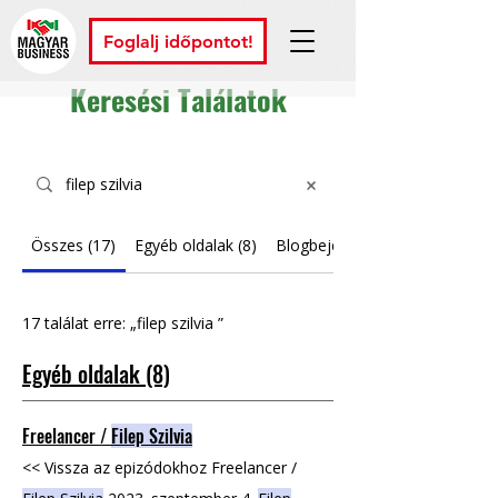
Foglalj időpontot!
Keresési Találatok
Összes (17)
Egyéb oldalak (8)
Blogbejegyzések (9)
17 találat erre: „filep szilvia ”
Egyéb oldalak (8)
Freelancer /
Filep Szilvia
<< Vissza az epizódokhoz Freelancer /