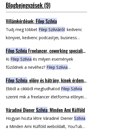
Blogbejegyzések (9)
Villámkérdések:
Filep Szilvia
Tudj meg többet
Filep Szilviáról
: kedvenc
könyvei, kedvenc podcastjei, business
könyvek és podcastek, Tudj meg többet
Filep Szilvia
Freelancer, coworking specialista
Filep Szilviáról
! Nézd meg ennek a
Ki
Filep Szilvia
és milyen események
podcastnek a videó változatát itt! További
fűződnek a nevéhez?
Filep Szilvia
cikkek a témában:
Filep Szilvia
Freelancer,
Mátészalkán született, majd Budapesten
coworking specialista
Filep Szilvia
: előny és
Filep Szilvia
: előny és hátrány, kinek érdemes, skálázás, tanácsok
végezte tanulmányait, és 7 éve már
hátrány , kinek érdemes, skálázás,
Ebből a cikkből megtudhatod
Filep Szilvia
Veszprémben él Tudj meg többet
Filep
tanácsok Villámkérdések:
Filep Szilvia
szerint mik a freelancer életforma előnyei
Szilviáról
! Nézd meg ennek a podcastnek a
és hátrányai, kiből Ha kíváncsi vagy mit
videó változatát itt! További cikkek a
Váradiné Diener
Szilvia
: Minden Ami Külföld
gondol
Szilvia
a freelancer vállalkozás
témában:
Filep Szilvia
Freelancer,
Hogyan hozta létre Váradiné Diener
Szilvia
skálázásáról nézd meg ezt a videót! Tudj
coworking specialista
Filep Szilvia
: előny és
a Minden Ami Külföld weboldalt, YouTube
meg többet
Filep Szilviáról
! Nézd meg