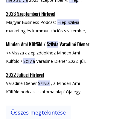
Filep Szilvia
2023. szeptember 4.
Filep
Szilvia
, márkaépítési és üzletfejlesztési
2023 Szeptemberi Hirlevel
szakértő, coworking specialista.
Filep
Magyar Business Podcast
Filep Szilvia
:
Szilvia
a neten: LinkedIn Facebook Olvasd
marketing és kommunikációs szakember,
el a Recap cikkeket
Freelancer Festival - alapító
Minden Ami Külföld /
Szilvia
Varadiné Diener
<< Vissza az epizódokhoz Minden Ami
Külföld /
Szilvia
Varadiné Diener 2022. július
14. Varadiné Diener
Szilvia
a neten LinkedIn
2022 Juliusi Hirlevel
Magyar Business Minden Ami Külföld a
Varadiné Diener
Szilvia
, a Minden Ami
neten Honlap Instagram
Külföld podcast csatorna alapítója egy
nagyon egyedi módon monetizálta
Összes megtekintése