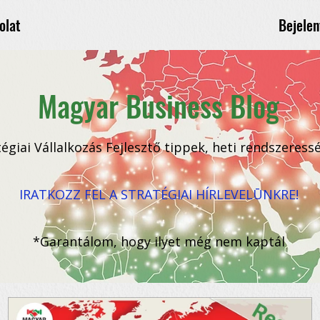
Bejelen
olat
Magyar Business Blog
tégiai Vállalkozás Fejlesztő tippek, heti rendszeress
IRATKOZZ FEL A STRATÉGIAI HÍRLEVELŪNKRE!
*Garantálom, hogy ilyet még nem kaptál