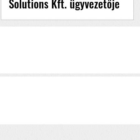
Solutions Kft. ügyvezetője
Ződi-Sipos Mária családi háttere, gyermekkora, 
cég alapításától az első projektekig 1/6 >> Ződi-
Sipos Mária a szegedi székhelyű CreatIT...