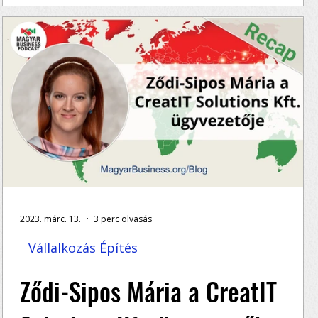
nehézségek
Ződi-Sipos Mária elmondja mitől egyedi cégük a
piacon, mit tanácsolna IT cégek alapítóinak, és
mik a vállalkzók legnagyobb kihívásai <<...
2023. márc. 13.
3 perc olvasás
Vállalkozás Építés
Ződi-Sipos Mária a CreatIT