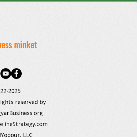
vess minket
22-2025
rights reserved by
yarBusiness.org
elineStrategy.com
dYooour, LLC