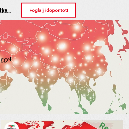
tkezés
Foglalj időpontot!
éggel