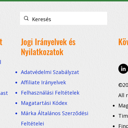
t
Jogi Irányelvek és
Kö
Nyilatkozatok
l
Adatvédelmi Szabályzat
Affiliate Irányelvek
©20
Felhasználási Feltételek
cast
All 
Magatartási Kódex
Mag
Márka Általános Szerződési
Tim
Feltételei
Fin