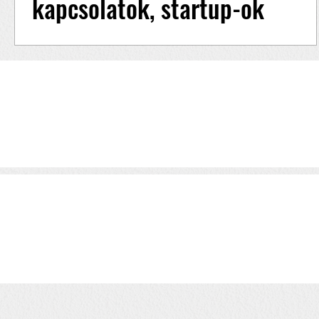
kapcsolatok, startup-ok
Ződi-Sipos Mária elmondja hogyan épített
kapcsolati hálót szegeden és mi a véleménye a
startup világról << 3/6 >> Kapcsolati háló
építése...