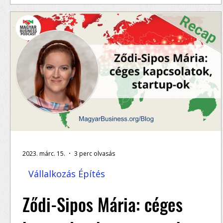
Tudj meg többet Ződi-Sipos Máriáról: kedvenc
könyvei, kedvenc podcastjei, szakmai könyvek 
podcastek, pénz, siker, szerencse, az élet...
2023. márc. 15.
3 perc olvasás
Vállalkozás Építés
Ződi-Sipos Mária: céges