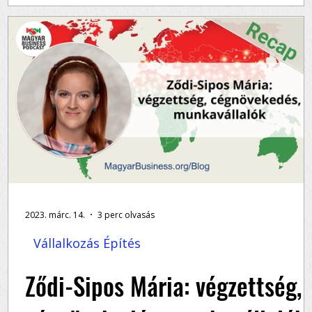
Ződi-Sipos Mária beszél az első klienseikről,
és
tanácsokat ad kezdő vállalkozóknak, szó esik a
mentorokról és az AI-ról, milyen tervei...
2023. márc. 14.
3 perc olvasás
Vállalkozás Építés
Ződi-Sipos Mária: végzettség,