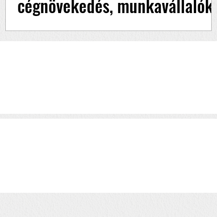
cégnövekedés, munkavállalók
Ződi-Sipos Máriától megtudhatod kell e iskolai
végzettség ahhoz, hogy egy IT csapatban
dolgozz, szó esik a cégnövekedésről és az első...