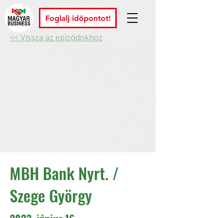
Foglalj időpontot!
<< Vissza az epizódokhoz
MBH Bank Nyrt. /
Szege György