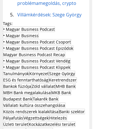
problémamegoldás, crypto
Villámkérdések: Szege György
Tags:
• Magyar Business Podcast
• Magyar Business
• Magyar Business Podcast Csoport
• Magyar Business Podcast Epizódok
Magyar Business Podcast Recap
• Magyar Business Podcast Vendég
• Magyar Business Podcast Klippek
Tanulmányok
Környezet
Szege György
ESG és fenntarthatóság
Keretrendszer
Bankok fúziója
Zöld vállalat
MHB Bank
MBH Bank megalakulása
MKB Bank
Budapest Bank
Takarék Bank
Vállalati kultúra összehangolása
Közös rendszerek kialakítása
Banki szektor
Pályafutás
Végzettségek
Hitelezés
Üzleti terület
Kockázatkezelési terület