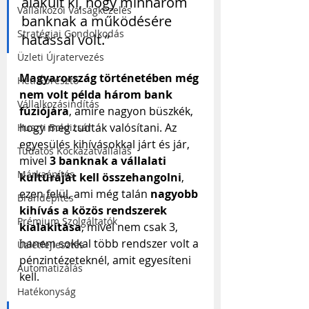
alakult ki, hogy minhárom 
Vállalkozói Válságkezelés
banknak a működésére 
Stratégiai Gondolkodás
hatással volt.”
Üzleti Újratervezés
Magyarország történetében még 
Heti Ébresztő
nem volt példa három bank 
Vállalkozásindítás
fúziójára
, amire nagyon büszkék, 
hogy meg tudták valósítani. Az 
Huszti Boldizsár
egyesülés kihívásokkal járt és jár, 
Tudatos Kockázatvállalás
mivel 
3 banknak a vállalati 
Márkaépítés
kultúráját kell összehangolni
, 
ezen felül, ami még talán 
nagyobb 
Brandépítés
kihívás a közös rendszerek 
Prémium Szolgáltatók
kialakítása
, mivel nem csak 3, 
hanem sokkal több rendszer volt a 
Üzletfejlesztés
pénzintézeteknél, amit egyesíteni 
Automatizálás
kell.
Hatékonyság