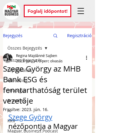
Foglalj időpontot!
Bejegyzés
Regisztráció
Összes Bejegyzés
Regina Majdánné Sajben
Összes Bejegyzés
2023. jún. 14.
3 perc olvasás
Szege György az MHB
Léptékváltás
Bank ESG és
Marketing
fenntarthatóság terület
Stratégia
vezetője
Branding
Frissítve:
2023. jún. 16.
AI
Szege György
KKV
nézőpontja a Magyar 
Magyar Business Podcast