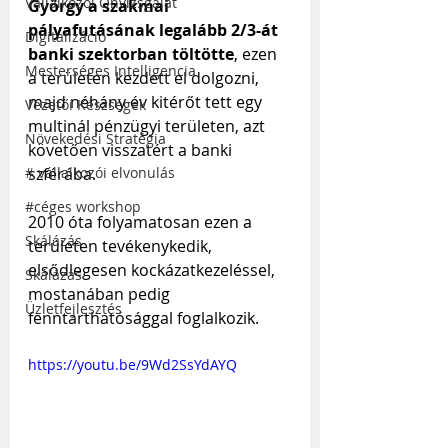
Vállalkozói Önvizsgálat
György a szakmai 
pályafutásának legalább 2/3-át 
Digitalizáció
banki szektorban töltötte
, ezen 
Mesterséges Intelligencia
a területen kezdett el dolgozni, 
majd néhány év kitérőt tett egy 
Vezetői Készségek
multinál pénzügyi területen, azt 
Növekedési Stratégia
követően visszatért a banki 
szférába.
# vállalkozói elvonulás
#céges workshop
2010 óta folyamatosan ezen a 
Skálázás
területen tevékenykedik, 
elsődlegesen kockázatkezeléssel, 
Skálázás
mostanában pedig 
Üzletfejlesztés
fenntarthatósággal foglalkozik.
https://youtu.be/9Wd2SsYdAYQ