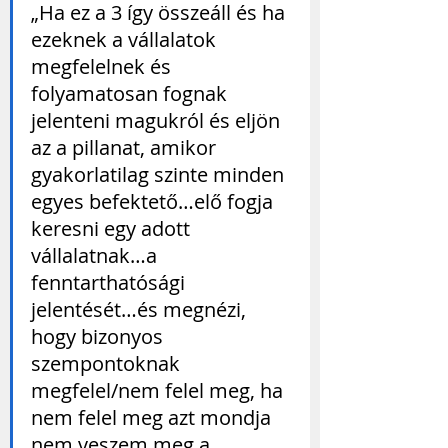
„Ha ez a 3 így összeáll és ha 
ezeknek a vállalatok 
megfelelnek és 
folyamatosan fognak 
jelenteni magukról és eljön 
az a pillanat, amikor 
gyakorlatilag szinte minden 
egyes befektető…elő fogja 
keresni egy adott 
vállalatnak…a 
fenntarthatósági 
jelentését…és megnézi, 
hogy bizonyos 
szempontoknak 
megfelel/nem felel meg, ha 
nem felel meg azt mondja 
nem veszem meg a 