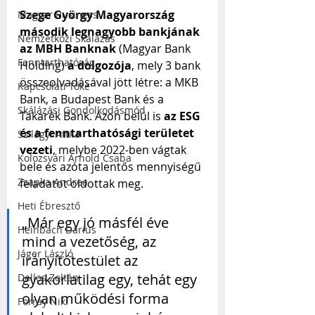
Szege György Magyarország 
Magyar Business
második legnagyobb bankjának 
Nemzetközi Skálázás
az MBH Banknak
 (Magyar Bank 
Fenntarthatóság
Holding) 
a dolgozója
, mely 3 bank 
összeolvadásával jött létre: a MKB 
Kapcsolati Tőke
Bank, a Budapest Bank és a 
Skálázási Gondolkodásmód
Takarék Bank. Azon belül is
 az ESG 
és a fenntarthatósági területet 
Szilágyi Attila
vezeti
, melybe 2022-ben vágtak 
Kolozsvári Arnold Csaba
bele és azóta jelentős mennyiségű 
Zsapka Andrea
feladatot oldottak meg.
Heti Ébresztő
„Már egy jó másfél éve 
Heinbach Dárius
mind a vezetőség, az 
Jáger László
irányítótestület az 
gyakorlatilag egy, tehát egy 
Dallos Zoltán
olyan működési forma 
Forray Niki