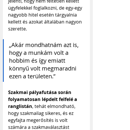
jelenti, hogy nem feltétlen kellett 
ügyfelekkel foglalkozni, de egy-egy 
nagyobb hitel esetén tárgyalnia 
kellett és azokat általában nagyon 
szerette.
„Akár mondhatnám azt is, 
hogy a munkám volt a 
hobbim és így emiatt 
könnyű volt megmaradni 
ezen a területen.”
Szakmai pályafutása során 
folyamatosan lépdelt felfelé a 
ranglistán
, tehát elmondható, 
hogy szakmailag sikeres, és ez 
egyfajta megerősítés is volt 
számára a szakmaválasztást 