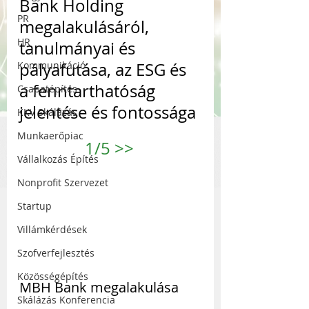
Bank Holding 
PR
megalakulásáról, 
HR
tanulmányai és 
Kommunikáció
pályafutása, az ESG és 
a fenntarthatóság 
Csapatépítés
jelentése és fontossága
KKV Skálázás
Munkaerőpiac
1/5 
>>
Vállalkozás Építés
Nonprofit Szervezet
Startup
Villámkérdések
Szofverfejlesztés
Közösségépítés
MBH Bank megalakulása
Skálázás Konferencia