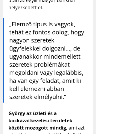
után az egyik magyar banknál 
helyezkedett el.
„Elemző típus is vagyok, 
tehát ez fontos dolog, hogy 
nagyon szeretek 
ügyfelekkel dolgozni…, de 
ugyanakkor mindemellett 
szeretek problémákat 
megoldani vagy legalábbis, 
ha van egy feladat, amit ki 
kell elemezni abban 
szeretek elmélyülni.”
György az üzleti és a 
kockázatkezelési területek 
között mozogott mindig
, ami azt 