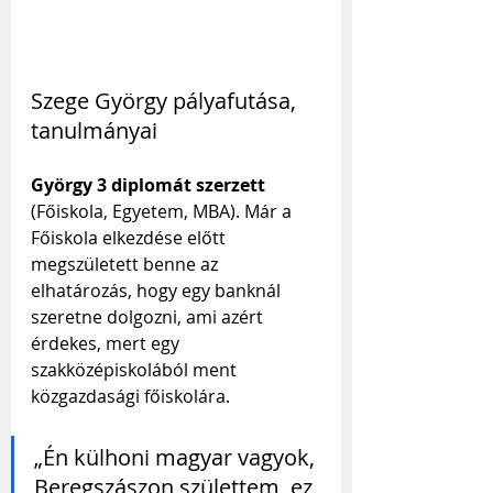
Szege György pályafutása, 
tanulmányai
György 3 diplomát szerzett
(Főiskola, Egyetem, MBA). Már a 
Főiskola elkezdése előtt 
megszületett benne az 
elhatározás, hogy egy banknál 
szeretne dolgozni, ami azért 
érdekes, mert egy 
szakközépiskolából ment 
közgazdasági főiskolára.
„Én külhoni magyar vagyok, 
Beregszászon születtem, ez 