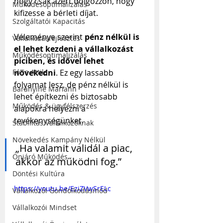
hogy csak azért dolgozzon, hogy 
Működésoptimalizálás
kifizesse a bérleti díjat.
Szolgáltatói Kapacitás
Véleménye szerint 
pénz nélkül is 
Vállalkozásfejlesztés
el lehet kezdeni a vállalkozást 
Működésoptimalizálás
piciben, és idővel lehet 
Fóris Attila
növekedni
. Ez egy lassabb 
folyamat lesz, de pénz nélkül is 
Baranyiné Mariann
lehet építkezni és biztosabb 
Működés & ügyfélszerzés
alapokra helyezni a 
tevékenységünket.
Stabilitás Vállalkozóknak
Növekedés Kampány Nélkül
„Ha valamit validál a piac, 
Önjáró Működés
akkor az működni fog.”
Döntési Kultúra
https://youtu.be/EziZVwSrELc
Vállalkozói Gondolkodásmód
Vállalkozói Mindset