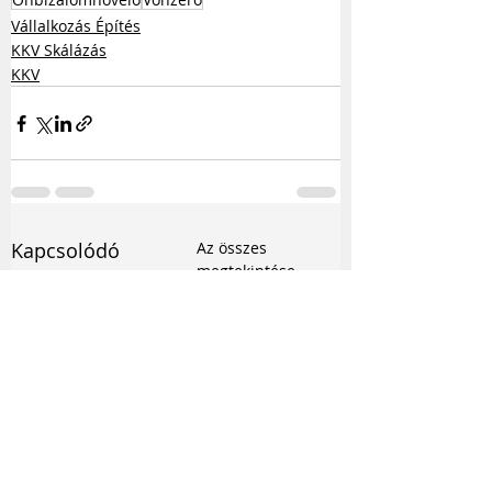
Vállalkozás Építés
KKV Skálázás
KKV
Kapcsolódó
Az összes
megtekintése
bejegyzések