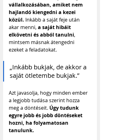
vállalkozásában, amiket nem 
hajlandó kiengedni a kezei 
közül.
 Inkább a saját feje után 
akar menni, 
a saját hibáit 
elkövetni és abból tanulni
, 
mintsem másnak átengedni 
ezeket a feladatokat.
„Inkább bukjak, de akkor a 
saját ötletembe bukjak.”
Azt javasolja, hogy minden ember 
a legjobb tudása szerint hozza 
meg a döntéseit. 
Úgy tudunk 
egyre jobb és jobb döntéseket 
hozni, ha folyamatosan 
tanulunk.