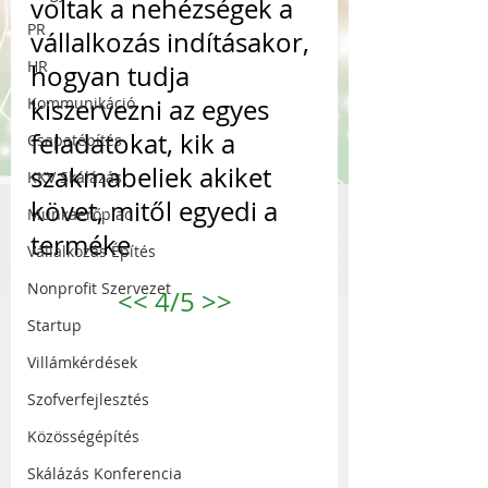
voltak a nehézségek a 
PR
vállalkozás indításakor, 
HR
hogyan tudja 
Kommunikáció
kiszervezni az egyes 
feladatokat, kik a 
Csapatépítés
szakmabeliek akiket 
KKV Skálázás
követ, mitől egyedi a 
Munkaerőpiac
terméke
Vállalkozás Építés
Nonprofit Szervezet
<<
 4/5 
>>
Startup
Villámkérdések
Szofverfejlesztés
Közösségépítés
Skálázás Konferencia