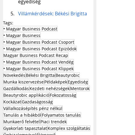
egyediség
Villámkérdések: Békési Brigitta
Tags:
• Magyar Business Podcast
• Magyar Business
• Magyar Business Podcast Csoport
• Magyar Business Podcast Epizódok
Magyar Business Podcast Recap
• Magyar Business Podcast Vendég
• Magyar Business Podcast Klippek
Növekedés
Békési Brigitta
Beautyrobic
Munka kiszervezése
Példaképek
Egyediség
Gazdálkodás
Kezdeti nehézségek
Mentorok
Beautyrobic applikáció
Fokozatosság
Kockázat
Gazdaságosság
Vállalkozásépítés pénz nélkül
Tanulás a hibákból
Folyamatos tanulás
Munkaerő felvétel
Piaci trendek
Gyakorlati tapasztalat
Komplex szolgáltatás
Önbizalomnövelő
Vonzerő