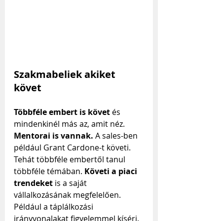
Szakmabeliek akiket 
követ
Többféle embert is követ
 és 
mindenkinél más az, amit néz. 
Mentorai is vannak.
 A sales-ben 
például Grant Cardone-t követi. 
Tehát többféle embertől tanul 
többféle témában. 
Követi a piaci 
trendeket
 is a saját 
vállalkozásának megfelelően. 
Például a táplálkozási 
irányvonalakat figyelemmel kíséri.