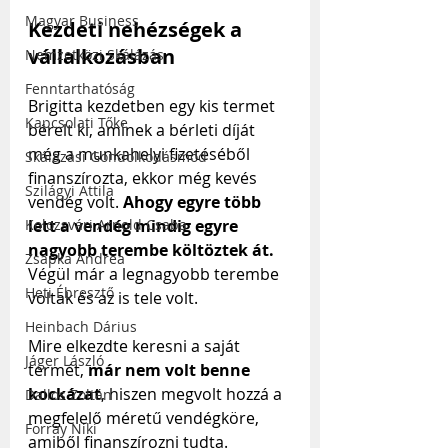
Magyar Business
Kezdeti nehézségek a 
vállalkozásban
Nemzetközi Skálázás
Fenntarthatóság
Brigitta kezdetben egy kis termet 
Kapcsolati Tőke
bérelt ki, aminek a bérleti díját 
még a munkahelyi fizetéséből 
Skálázási Gondolkodásmód
finanszírozta, ekkor még kevés 
Szilágyi Attila
vendég volt. 
Ahogy egyre több 
Kolozsvári Arnold Csaba
lett a vendég mindig egyre 
nagyobb terembe költöztek át.
Zsapka Andrea
Végül már a legnagyobb terembe 
Heti Ébresztő
voltak és az is tele volt.
Heinbach Dárius
Mire elkezdte keresni a saját 
Jáger László
termét, 
már nem volt benne 
kockázat
, hiszen megvolt hozzá a 
Dallos Zoltán
megfelelő méretű vendégköre, 
Forray Niki
amiből finanszírozni tudta. 