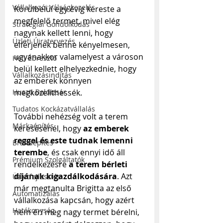
Vállalkozói Válságkezelés
Körülbelül egy évig kereste a 
megfelelő termet, mivel elég 
Stratégiai Gondolkodás
nagynak kellett lenni, hogy 
Üzleti Újratervezés
elférjenek benne kényelmesen, 
ugyanakkor valamelyest a városon 
Heti Ébresztő
belül kellett elhelyezkednie, hogy 
Vállalkozásindítás
az emberek könnyen 
Huszti Boldizsár
megközelíthessék.
Tudatos Kockázatvállalás
További nehézség volt a terem 
Márkaépítés
keresésénél, hogy 
az emberek 
reggel és este tudnak lemenni 
Brandépítés
terembe
, és csak ennyi idő áll 
Prémium Szolgáltatók
rendelkezésre 
a terem bérleti 
díjának kigazdálkodására
. Azt 
Üzletfejlesztés
már megtanulta Brigitta az első 
Automatizálás
vállalkozása kapcsán, hogy azért 
Hatékonyság
nem éri meg nagy termet bérelni, 