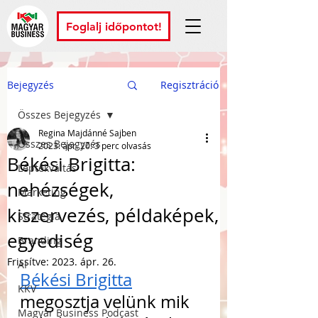
Foglalj időpontot!
Bejegyzés
Regisztráció
Összes Bejegyzés
Regina Majdánné Sajben
Összes Bejegyzés
2023. ápr. 20.
3 perc olvasás
Békési Brigitta:
Léptékváltás
nehézségek,
Marketing
kiszervezés, példaképek,
Stratégia
egyediség
Branding
Frissítve:
2023. ápr. 26.
AI
Békési Brigitta
KKV
megosztja velünk mik 
Magyar Business Podcast