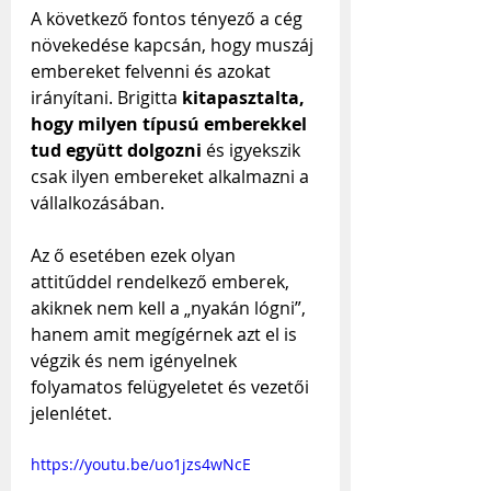
A következő fontos tényező a cég 
növekedése kapcsán, hogy muszáj 
embereket felvenni és azokat 
irányítani. Brigitta 
kitapasztalta, 
hogy milyen típusú emberekkel 
tud együtt dolgozni
 és igyekszik 
csak ilyen embereket alkalmazni a 
vállalkozásában. 
Az ő esetében ezek olyan 
attitűddel rendelkező emberek, 
akiknek nem kell a „nyakán lógni”, 
hanem amit megígérnek azt el is 
végzik és nem igényelnek 
folyamatos felügyeletet és vezetői 
jelenlétet.
https://youtu.be/uo1jzs4wNcE