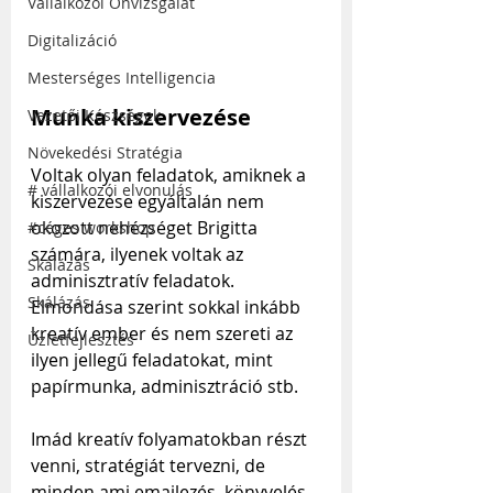
Vállalkozói Önvizsgálat
Digitalizáció
Mesterséges Intelligencia
Munka kiszervezése
Vezetői Készségek
Növekedési Stratégia
Voltak olyan feladatok, amiknek a 
# vállalkozói elvonulás
kiszervezése egyáltalán nem 
okozott nehézséget Brigitta 
#céges workshop
számára, ilyenek voltak az 
Skálázás
adminisztratív feladatok. 
Skálázás
Elmondása szerint sokkal inkább 
kreatív ember és nem szereti az 
Üzletfejlesztés
ilyen jellegű feladatokat, mint 
papírmunka, adminisztráció stb.
Imád kreatív folyamatokban részt 
venni, stratégiát tervezni, de 
minden ami emailezés, könyvelés, 