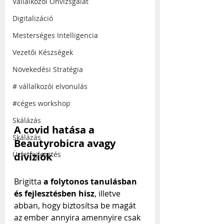
Vállalkozói Önvizsgálat
Digitalizáció
Mesterséges Intelligencia
Vezetői Készségek
Növekedési Stratégia
# vállalkozói elvonulás
#céges workshop
Skálázás
A covid hatása a 
Skálázás
Beautyrobicra avagy 
Üzletfejlesztés
divíziók
Brigitta 
a folytonos tanulásban 
és fejlesztésben hisz
, illetve 
abban, hogy biztosítsa be magát 
az ember annyira amennyire csak 