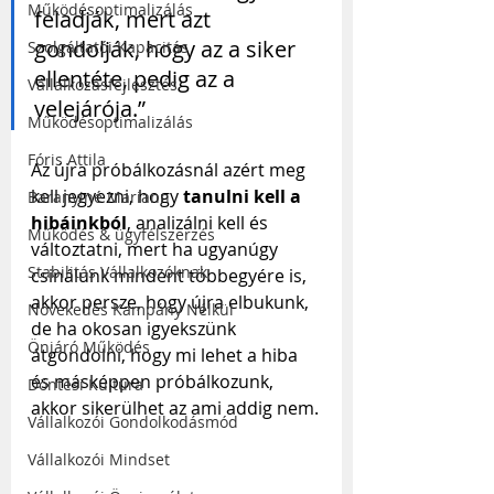
Működésoptimalizálás
feladják, mert azt 
gondolják, hogy az a siker 
Szolgáltatói Kapacitás
ellentéte, pedig az a 
Vállalkozásfejlesztés
velejárója.”
Működésoptimalizálás
Fóris Attila
Az újra próbálkozásnál azért meg 
kell jegyezni, hogy 
tanulni kell a 
Baranyiné Mariann
hibáinkból
, analizálni kell és 
Működés & ügyfélszerzés
változtatni, mert ha ugyanúgy 
Stabilitás Vállalkozóknak
csinálunk mindent többegyére is, 
akkor persze, hogy újra elbukunk, 
Növekedés Kampány Nélkül
de ha okosan igyekszünk 
Önjáró Működés
átgondolni, hogy mi lehet a hiba 
és másképpen próbálkozunk, 
Döntési Kultúra
akkor sikerülhet az ami addig nem.
Vállalkozói Gondolkodásmód
Vállalkozói Mindset