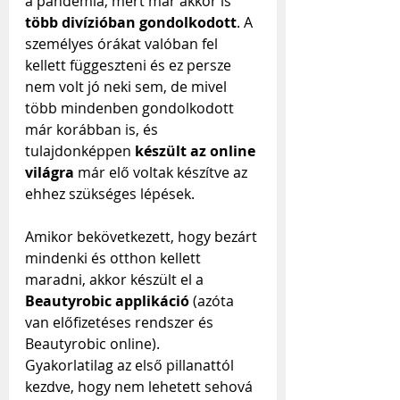
a pandémia, mert már akkor is 
több divízióban gondolkodott
. A 
személyes órákat valóban fel 
kellett függeszteni és ez persze 
nem volt jó neki sem, de mivel 
több mindenben gondolkodott 
már korábban is, és 
tulajdonképpen 
készült az online 
világra
 már elő voltak készítve az 
ehhez szükséges lépések.
Amikor bekövetkezett, hogy bezárt 
mindenki és otthon kellett 
maradni, akkor készült el a 
Beautyrobic applikáció
 (azóta 
van előfizetéses rendszer és 
Beautyrobic online). 
Gyakorlatilag az első pillanattól 
kezdve, hogy nem lehetett sehová 