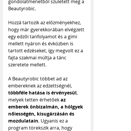
gondolatmenetből született meg a 
Beautyrobic.
Hozzá tartozik az előzményekhez, 
hogy már gyerekkorában elvégzett 
egy edzői tanfolyamot és a gimi 
mellett nyáron és évközben is 
tartott edzéseket, így megvolt ez a 
fajta szakmai múltja a tánc 
szeretete mellett.
A Beautyrobic többet ad az 
embereknek az edzettségnél,
többféle hatása is érvényesül
, 
melyek tetten érhetőek
 az 
emberek önbizalmán, a hölgyek 
nőiességén, kisugárzásán és 
mozdulatain
. Ugyanis ez a 
program törekszik arra, hogy 