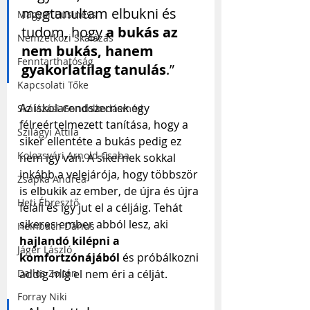
megtanultam elbukni és 
Magyar Business
tudom, hogy 
a bukás az 
Nemzetközi Skálázás
nem bukás, hanem 
Fenntarthatóság
gyakorlatilag tanulás
.”
Kapcsolati Tőke
Az iskolarendszernek egy 
Skálázási Gondolkodásmód
félreértelmezett tanítása, hogy a 
Szilágyi Attila
siker ellentéte a bukás pedig ez 
Kolozsvári Arnold Csaba
nem így van. A sikernek sokkal 
inkább a velejárója, hogy többször 
Zsapka Andrea
is elbukik az ember, de újra és újra 
Heti Ébresztő
feláll és így jut el a céljáig. Tehát 
sikeres ember abból lesz, aki 
Heinbach Dárius
hajlandó kilépni a 
Jáger László
komfortzónájából
 és próbálkozni 
Dallos Zoltán
addig míg el nem éri a célját.
Forray Niki