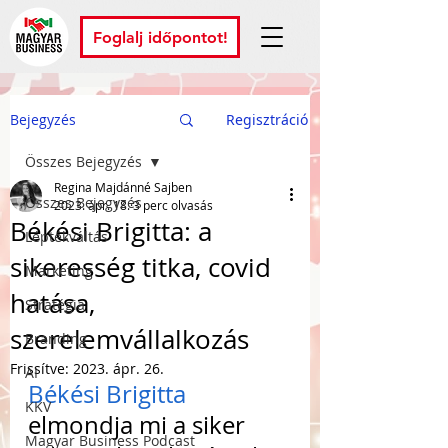
Foglalj időpontot!
Bejegyzés
Regisztráció
Összes Bejegyzés
Regina Majdánné Sajben
Összes Bejegyzés
2023. ápr. 18.
3 perc olvasás
Békési Brigitta: a
Léptékváltás
sikeresség titka, covid
Marketing
hatása,
Stratégia
szerelemvállalkozás
Branding
Frissítve:
2023. ápr. 26.
AI
Békési Brigitta
KKV
elmondja mi a siker 
Magyar Business Podcast