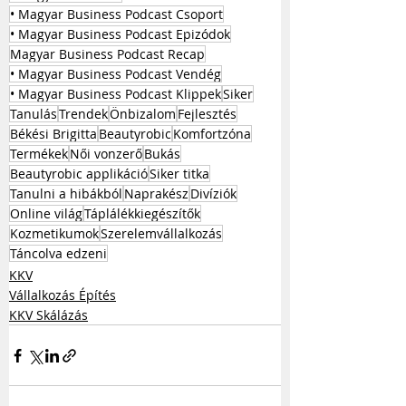
• Magyar Business Podcast Csoport
• Magyar Business Podcast Epizódok
Magyar Business Podcast Recap
• Magyar Business Podcast Vendég
• Magyar Business Podcast Klippek
Siker
Tanulás
Trendek
Önbizalom
Fejlesztés
Békési Brigitta
Beautyrobic
Komfortzóna
Termékek
Női vonzerő
Bukás
Beautyrobic applikáció
Siker titka
Tanulni a hibákból
Naprakész
Divíziók
Online világ
Táplálékkiegészítők
Kozmetikumok
Szerelemvállalkozás
Táncolva edzeni
KKV
Vállalkozás Építés
KKV Skálázás