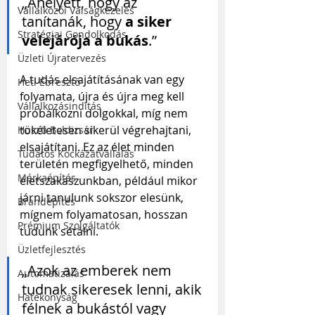
„Ahelyett, hogy az 
Vállalkozói Válságkezelés
tanítanák, hogy 
a siker 
Stratégiai Gondolkodás
velejárója a bukás
.”
Üzleti Újratervezés
A tudás elsajátításának van egy 
Heti Ébresztő
folyamata, újra és újra meg kell 
Vállalkozásindítás
próbálkozni dolgokkal, míg nem 
tökéletesen sikerül végrehajtani, 
Huszti Boldizsár
elsajátítani. Ez az élet minden 
Tudatos Kockázatvállalás
területén megfigyelhető, minden 
Márkaépítés
életszakaszunkban, például mikor 
járni tanulunk sokszor elesünk, 
Brandépítés
mígnem folyamatosan, hosszan 
Prémium Szolgáltatók
tudunk sétálni.
Üzletfejlesztés
„Azok az emberek nem 
Automatizálás
tudnak sikeresek lenni, akik 
Hatékonyság
félnek a bukástól vagy 