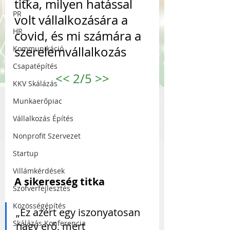
titka, milyen hatással 
PR
volt vállalkozására a 
HR
covid, és mi számára a 
Kommunikáció
szerelemvállalkozás
Csapatépítés
<<
 2/5 
>>
KKV Skálázás
Munkaerőpiac
Vállalkozás Építés
Nonprofit Szervezet
Startup
Villámkérdések
A sikeresség titka
Szofverfejlesztés
Közösségépítés
„Ez azért egy iszonyatosan 
Skálázás Konferencia
nagy erő, mert 