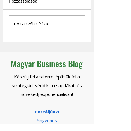
Hozzászólások
A skálázás veszélyei -
Hogyan lesz önjá
Hozzászólás írása...
Amit nem mondanak
céged - és mikor
el a skálázhatóságról.
engedheted el
biztonsággal a
kontrollt?
Magyar Business Blog
Készülj fel a sikerre: építsük fel a
stratégiád, védd ki a csapdákat, és
növekedj exponenciálisan!
Beszéljünk!
*ingyenes