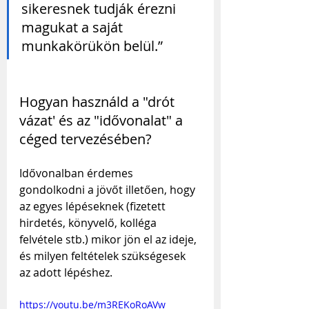
sikeresnek tudják érezni 
magukat a saját 
munkakörükön belül.”
Hogyan használd a "drót 
vázat' és az "idővonalat" a 
céged tervezésében?
Idővonalban érdemes 
gondolkodni a jövőt illetően, hogy 
az egyes lépéseknek (fizetett 
hirdetés, könyvelő, kolléga 
felvétele stb.) mikor jön el az ideje, 
és milyen feltételek szükségesek 
az adott lépéshez.
https://youtu.be/m3REKoRoAVw