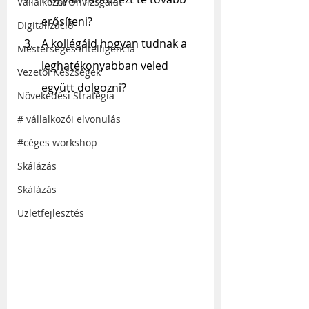
Vállalkozói Önvizsgálat
erősíteni?
Digitalizáció
A kollégáid hogyan tudnak a 
Mesterséges Intelligencia
leghatékonyabban veled 
Vezetői Készségek
együtt dolgozni?
Növekedési Stratégia
# vállalkozói elvonulás
#céges workshop
Skálázás
Skálázás
Üzletfejlesztés