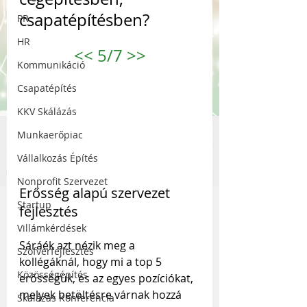
csapatépítésben?
PR
HR
<<
 5/7 
>>
Kommunikáció
Csapatépítés
KKV Skálázás
Munkaerőpiac
Vállalkozás Építés
Nonprofit Szervezet
Erősség alapú szervezet 
Startup
fejlesztés
Villámkérdések
Sáráék azt nézik meg a 
Szofverfejlesztés
kollégáknál, hogy mi a top 5 
Közösségépítés
erősségük, és az egyes pozíciókat, 
melyek betöltésre várnak hozzá 
Skálázás Konferencia