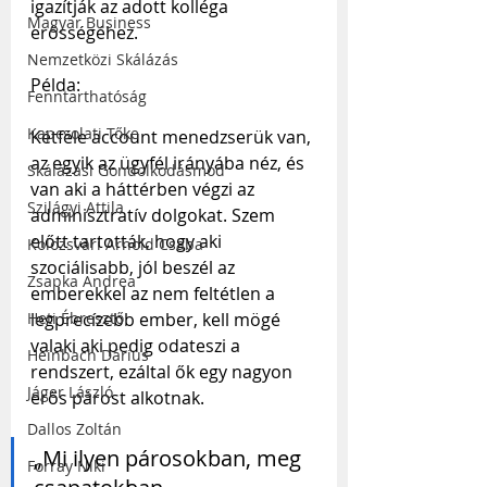
igazítják az adott kolléga 
Magyar Business
erősségéhez.
Nemzetközi Skálázás
Példa:
Fenntarthatóság
Kapcsolati Tőke
Kétféle account menedzserük van, 
az egyik az ügyfél irányába néz, és 
Skálázási Gondolkodásmód
van aki a háttérben végzi az 
Szilágyi Attila
adminisztratív dolgokat. Szem 
előtt tartották, hogy aki 
Kolozsvári Arnold Csaba
szociálisabb, jól beszél az 
Zsapka Andrea
emberekkel az nem feltétlen a 
Heti Ébresztő
legprecízebb ember, kell mögé 
valaki aki pedig odateszi a 
Heinbach Dárius
rendszert, ezáltal ők egy nagyon 
Jáger László
erős párost alkotnak.
Dallos Zoltán
„Mi ilyen párosokban, meg 
Forray Niki