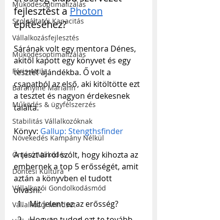
Működésoptimalizálás
fejlesztést a 
Photon
Szolgáltatói Kapacitás
építéséhez?
Vállalkozásfejlesztés
Sárának volt egy mentora Dénes, 
Működésoptimalizálás
akitől kapott egy könyvet és egy 
Fóris Attila
tesztet ajándékba. Ő volt a 
csapatból az első, aki kitöltötte ezt 
Baranyiné Mariann
a tesztet és nagyon érdekesnek 
Működés & ügyfélszerzés
találta.
Stabilitás Vállalkozóknak
Könyv: 
Gallup: Stengthsfinder
Növekedés Kampány Nélkül
A teszt arról szólt, hogy kihozta az 
Önjáró Működés
embernek a top 5 erősségét, amit 
Döntési Kultúra
aztán a könyvben el tudott 
Vállalkozói Gondolkodásmód
olvasni: 
Mit jelent ez az erősség?
Vállalkozói Mindset
Hogyan tudod ezt te tovább 