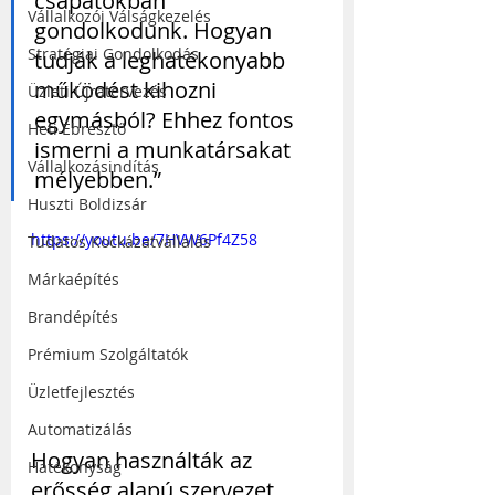
csapatokban 
Vállalkozói Válságkezelés
gondolkodunk. Hogyan 
Stratégiai Gondolkodás
tudják a leghatékonyabb 
működést kihozni 
Üzleti Újratervezés
egymásból? Ehhez fontos 
Heti Ébresztő
ismerni a munkatársakat 
Vállalkozásindítás
mélyebben.”
Huszti Boldizsár
https://youtu.be/7HVW6Pf4Z58
Tudatos Kockázatvállalás
Márkaépítés
Brandépítés
Prémium Szolgáltatók
Üzletfejlesztés
Automatizálás
Hogyan használták az 
Hatékonyság
erősség alapú szervezet 