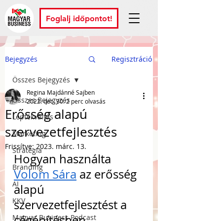
Foglalj időpontot!
Bejegyzés
Regisztráció
Összes Bejegyzés
Regina Majdánné Sajben
Összes Bejegyzés
2022. dec. 30.
2 perc olvasás
Erősség alapú
Léptékváltás
szervezetfejlesztés
Marketing
Frissítve:
2023. márc. 13.
Stratégia
Hogyan használta 
Branding
Volom Sára
 az erősség 
AI
alapú 
KKV
szervezetfejlesztést a 
cégépítésben, 
Magyar Business Podcast