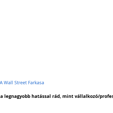
i Arnold Csaba
Zsapka Andrea
 Dárius
 A Wall Street Farkasa
a legnagyobb hatással rád, mint vállalkozó/profes