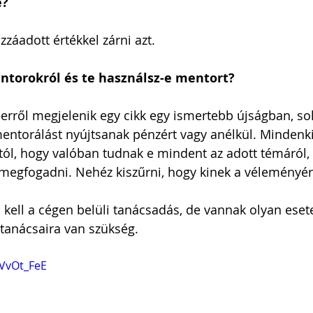
e?
zzáadott értékkel zárni azt.
ntorokról és te használsz-e mentort?
erről megjelenik egy cikk egy ismertebb újságban, so
entorálást nyújtsanak pénzért vagy anélkül. Mindenki
ttól, hogy valóban tudnak e mindent az adott témáról
 megfogadni. Nehéz kiszűrni, hogy kinek a véleményér
ell a cégen belüli tanácsadás, de vannak olyan esete
tanácsaira van szükség.
MVvOt_FeE