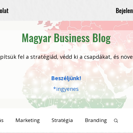
Bejelen
olat
Magyar Business Blog
 építsük fel a stratégiád, védd ki a csapdákat, és növ
Beszéljünk!
*ingyenes
ás
Marketing
Stratégia
Branding