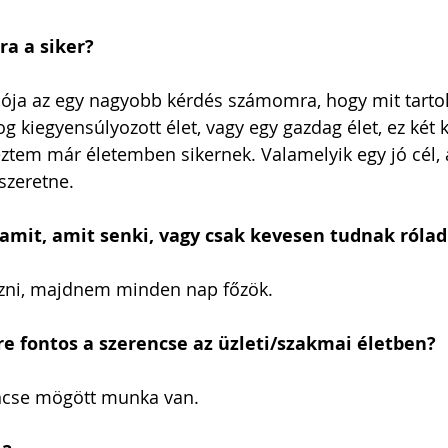
ra a siker?
íciója az egy nagyobb kérdés számomra, hogy mit tartok
g kiegyensúlyozott élet, vagy egy gazdag élet, ez két
ztem már életemben sikernek. Valamelyik egy jó cél, a
szeretne.
mit, amit senki, vagy csak kevesen tudnak rólad
zni, majdnem minden nap főzök.
e fontos a szerencse az üzleti/szakmai életben?
ncse mögött munka van.