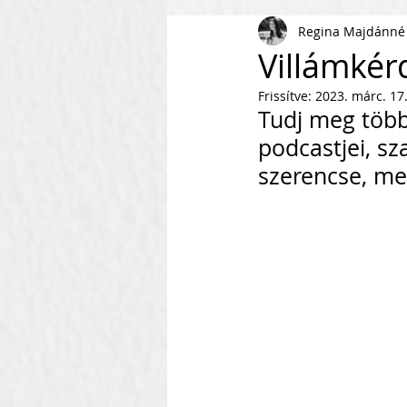
Regina Majdánné
AI
KKV
Magyar Busi
Villámkér
Frissítve:
2023. márc. 17
Kommunikáció
Csapaté
Tudj meg több
podcastjei, sz
szerencse, mer
Vállalkozás Építés
Nonpr
Villámkérdések
Szofverf
Skálázás Konferencia
M
Fenntarthatóság
Kapcso