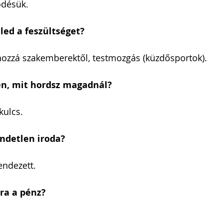
ődésük.
ed a feszültséget?
hozzá szakemberektől, testmozgás (küzdősportok).
en, mit hordsz magadnál?
kulcs.
ndetlen iroda?
ndezett.
ra a pénz?