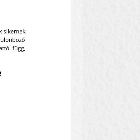
 sikernek, 
 különböző 
ttól függ, 
!