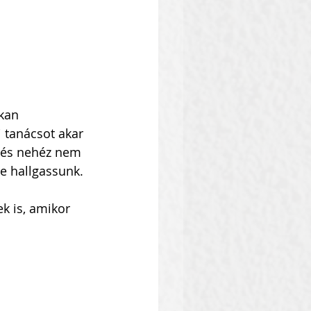
kan 
 tanácsot akar 
, és nehéz nem 
e hallgassunk.
k is, amikor 