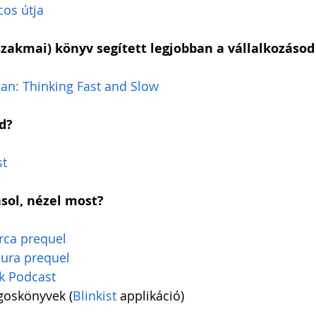
cos útja
szakmai) könyv segített legjobban a vállalkozáso
n: Thinking Fast and Slow
d?
st
asol, nézel most?
rca prequel
ura prequel
lk Podcast
               Hangoskönyvek (
Blinkist
 applikáció)