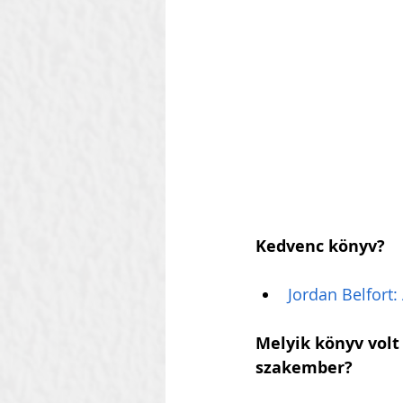
Szilágyi Attila
Kolozsvár
Heti Ébresztő
Heinbach
Kedvenc könyv?
Jordan Belfort:
Melyik könyv volt 
szakember?