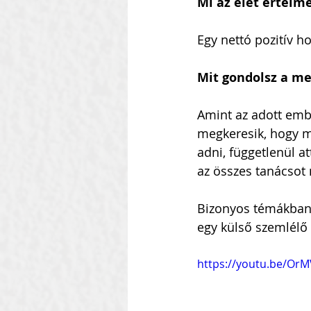
Mi az élet értelm
Egy nettó pozitív ho
Mit gondolsz a me
Amint az adott emb
megkeresik, hogy m
adni, függetlenül a
az összes tanácsot
Bizonyos témákban k
egy külső szemlélő 
https://youtu.be/Or