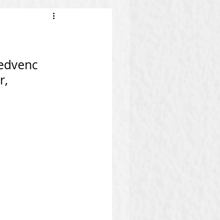
kedvenc 
, 