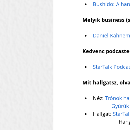
Bushido: A har
Melyik business (
Daniel Kahnema
Kedvenc podcaste
StarTalk Podca
Mit hallgatsz, olv
Néz: 
Trónok ha
Gyűrűk 
Hallgat: 
StarTa
          