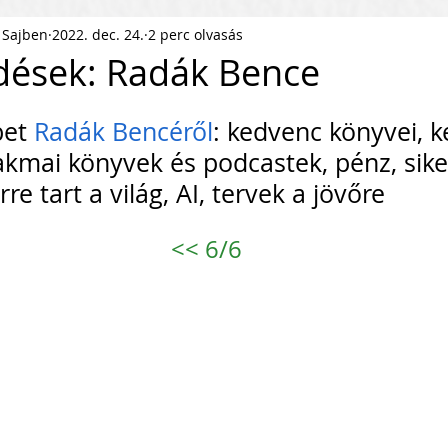
 Sajben
2022. dec. 24.
2 perc olvasás
ness Podcast
PR
HR
dések: Radák Bence
.
pítés
KKV Skálázás
Munkaerőpiac
et 
Radák Bencéről
: kedvenc könyvei, 
akmai könyvek és podcastek, pénz, siker
re tart a világ, AI, tervek a jövőre
ofit Szervezet
Startup
<<
 6/6
ejlesztés
Közösségépítés
agyar Business
Nemzetközi Skálázás
lati Tőke
Skálázási Gondolkodásmód