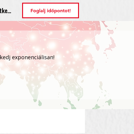
tkezés
Foglalj időpontot!
ekedj exponenciálisan!
Bejelentkezés / Regisztráció