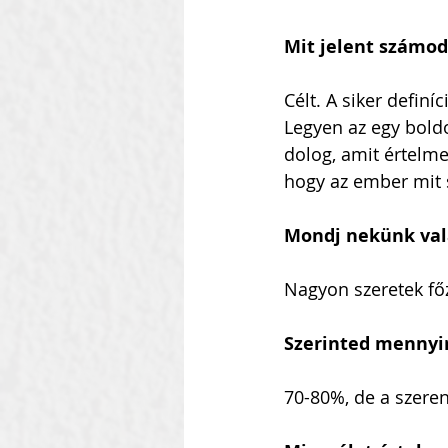
Mit jelent számod
Célt. A siker defin
Legyen az egy boldo
dolog, amit értelme
hogy az ember mit 
Mondj nekünk vala
Nagyon szeretek fő
Szerinted mennyir
70-80%, de a szere