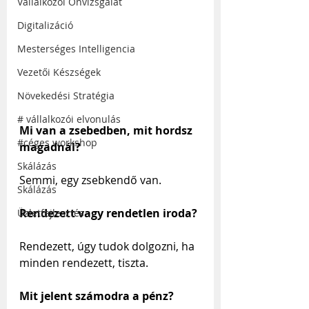
Vállalkozói Önvizsgálat
Digitalizáció
Mesterséges Intelligencia
Vezetői Készségek
Növekedési Stratégia
# vállalkozói elvonulás
Mi van a zsebedben, mit hordsz 
#céges workshop
magadnál?
Skálázás
Semmi, egy zsebkendő van.
Skálázás
Rendezett vagy rendetlen iroda?
Üzletfejlesztés
Rendezett, úgy tudok dolgozni, ha 
minden rendezett, tiszta.
Mit jelent számodra a pénz?