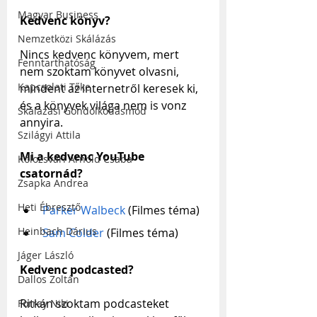
Magyar Business
Kedvenc könyv?
Nemzetközi Skálázás
Nincs kedvenc könyvem, mert 
Fenntarthatóság
nem szoktam könyvet olvasni, 
Kapcsolati Tőke
mindent az internetről keresek ki, 
és a könyvek világa nem is vonz 
Skálázási Gondolkodásmód
annyira.
Szilágyi Attila
Mi a kedvenc YouTube 
Kolozsvári Arnold Csaba
csatornád?
Zsapka Andrea
Heti Ébresztő
Parker Walbeck
 (Filmes téma)
Heinbach Dárius
Sam Colder
 (Filmes téma)
Jáger László
Kedvenc podcasted?
Dallos Zoltán
Ritkán szoktam podcasteket 
Forray Niki