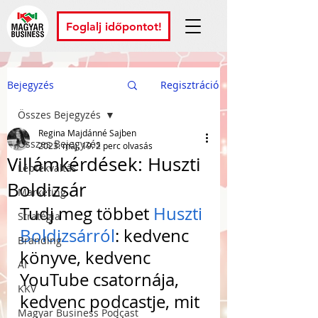
Foglalj időpontot!
Bejegyzés
Regisztráció
Összes Bejegyzés
Regina Majdánné Sajben
Összes Bejegyzés
2023. máj. 19.
2 perc olvasás
Villámkérdések: Huszti
Léptékváltás
Boldizsár
Marketing
Tudj meg többet 
Huszti 
Stratégia
Boldizsárról
: kedvenc 
Branding
könyve, kedvenc 
AI
YouTube csatornája, 
KKV
kedvenc podcastje, mit 
Magyar Business Podcast