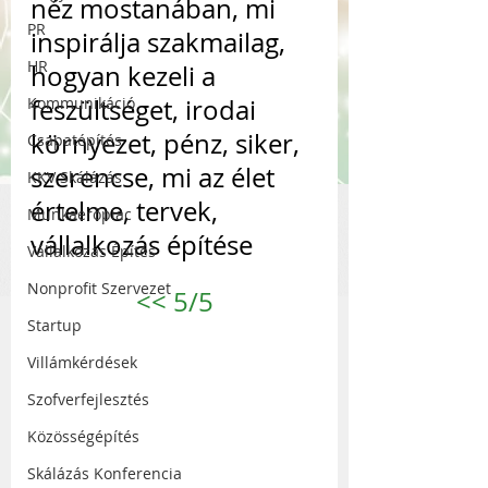
néz mostanában, mi 
PR
inspirálja szakmailag, 
HR
hogyan kezeli a 
Kommunikáció
feszültséget, irodai 
környezet, pénz, siker, 
Csapatépítés
szerencse, mi az élet 
KKV Skálázás
értelme, tervek, 
Munkaerőpiac
vállalkozás építése
Vállalkozás Építés
Nonprofit Szervezet
<<
 5/5
Startup
Villámkérdések
Szofverfejlesztés
Közösségépítés
Skálázás Konferencia