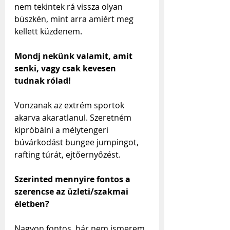
nem tekintek rá vissza olyan 
büszkén, mint arra amiért meg 
kellett küzdenem.
Mondj nekünk valamit, amit 
senki, vagy csak kevesen 
tudnak rólad!
Vonzanak az extrém sportok 
akarva akaratlanul. Szeretném 
kipróbálni a mélytengeri 
búvárkodást bungee jumpingot, 
rafting túrát, ejtőernyőzést.
Szerinted mennyire fontos a 
szerencse az üzleti/szakmai 
életben?
Nagyon fontos, bár nem ismerem 