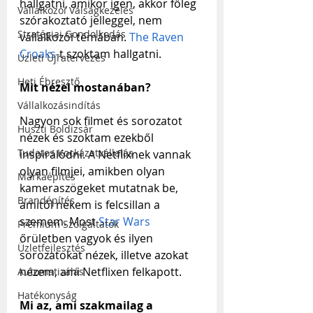
hallgatni, amikor igen, akkor főleg 
Vállalkozói Válságkezelés
szórakoztató jelleggel, nem 
Stratégiai Gondolkodás
vállalkozói témában. 
The Raven 
Croaks
-t szoktam hallgatni.
Üzleti Újratervezés
Heti Ébresztő
Mit nézel mostanában?
Vállalkozásindítás
Nagyon sok filmet és sorozatot 
Huszti Boldizsár
nézek és szoktam ezekből 
Tudatos Kockázatvállalás
inspirálódni. A Netflixnek vannak 
olyan filmjei, amikben olyan 
Márkaépítés
kameraszögeket mutatnak be, 
Brandépítés
amitől nekem is felcsillan a 
szemem. Most 
Star Wars
Prémium Szolgáltatók
őrületben vagyok és ilyen 
Üzletfejlesztés
sorozatokat nézek, illetve azokat 
nézem, ami Netflixen felkapott.
Automatizálás
Hatékonyság
Mi az, ami szakmailag a 