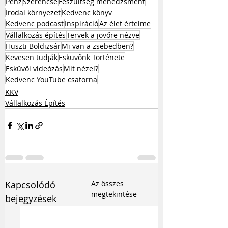
Pénz
Szerencse
Feszültség menedzsment
Irodai környezet
Kedvenc könyv
Kedvenc podcast
Inspiráció
Az élet értelme
Vállalkozás építés
Tervek a jövőre nézve
Huszti Boldizsár
Mi van a zsebedben?
Kevesen tudják
Esküvőnk Története
Esküvői videózás
Mit nézel?
Kedvenc YouTube csatorna
KKV
Vállalkozás Építés
Kapcsolódó
Az összes
megtekintése
bejegyzések