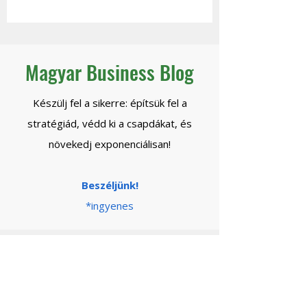
engedheted el
Temu nem tud el
biztonsággal a
Tőled.
kontrollt?
Magyar Business Blog
Készülj fel a sikerre: építsük fel a
stratégiád, védd ki a csapdákat, és
növekedj exponenciálisan!
Beszéljünk!
*ingyenes