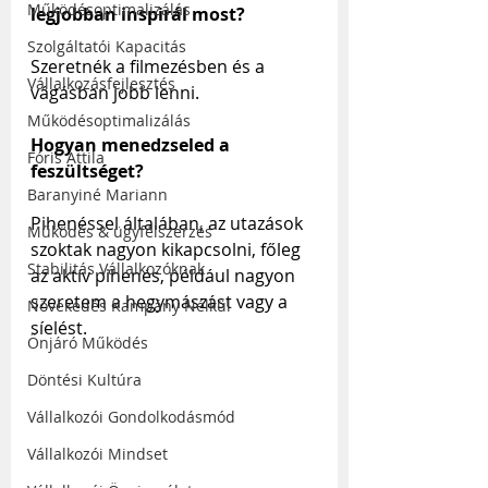
Működésoptimalizálás
legjobban inspirál most?
Szolgáltatói Kapacitás
Szeretnék a filmezésben és a 
Vállalkozásfejlesztés
vágásban jobb lenni.
Működésoptimalizálás
Hogyan menedzseled a 
Fóris Attila
feszültséget?
Baranyiné Mariann
Pihenéssel általában, az utazások 
Működés & ügyfélszerzés
szoktak nagyon kikapcsolni, főleg 
Stabilitás Vállalkozóknak
az aktív pihenés, például nagyon 
szeretem a hegymászást vagy a 
Növekedés Kampány Nélkül
síelést.
Önjáró Működés
Döntési Kultúra
Vállalkozói Gondolkodásmód
Vállalkozói Mindset