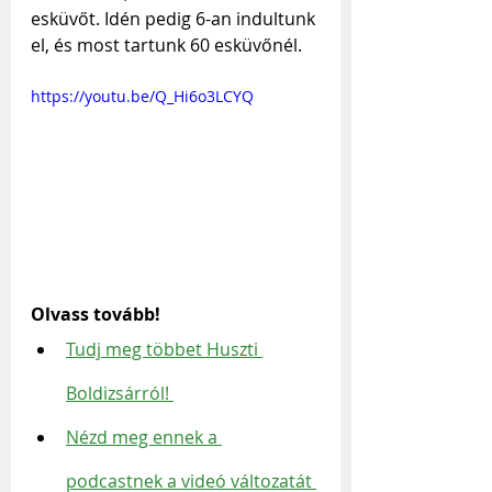
esküvőt. Idén pedig 6-an indultunk 
el, és most tartunk 60 esküvőnél.
https://youtu.be/Q_Hi6o3LCYQ
Olvass tovább!
Tudj meg többet Huszti 
Boldizsárról!
Nézd meg ennek a 
podcastnek a videó változatát 