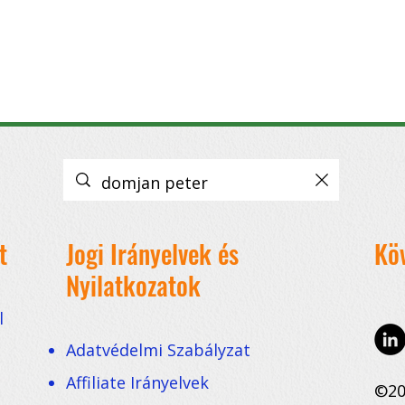
k a témában:
Domján Péter
a 1stEP Innovation társalapítója
Domján P
kurencia
Domján Péter
: problémák, tanácsok, jövő Villámkérdések:
Do
t
Jogi Irányelvek és
Kö
Nyilatkozatok
l
Adatvédelmi Szabályzat
Affiliate Irányelvek
©20