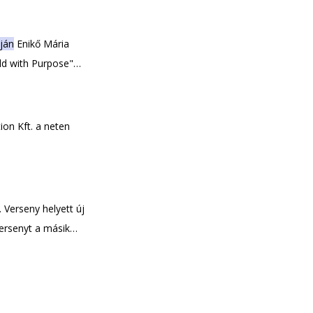
ján
Enikő Mária
ld with Purpose"
mján
Enikő Máriával
on Kft. a neten
 Verseny helyett új
versenyt a másik
t
egy olyan
netben, az
Peter