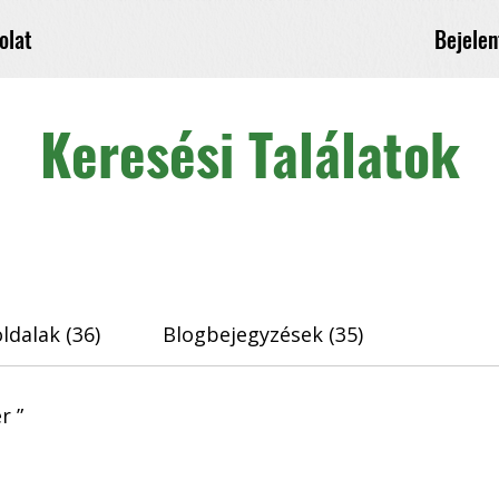
Bejelen
olat
Keresési Találatok
ldalak (36)
Blogbejegyzések (35)
r ”