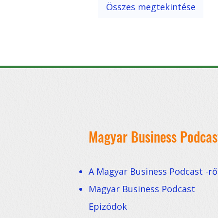
itt! További cikke
Összes megtekintése
első kliensek, kon
Magyar Business Podcas
A Magyar Business Podcast -rő
Magyar Business Podcast
Epizódok