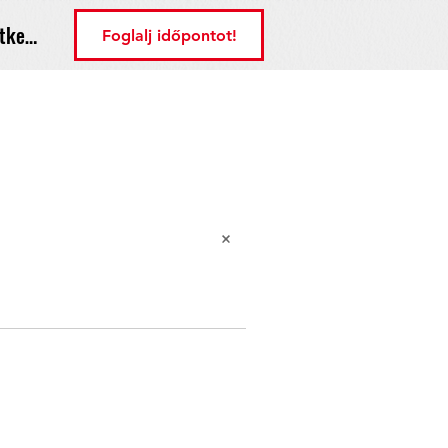
tkezés
Foglalj időpontot!