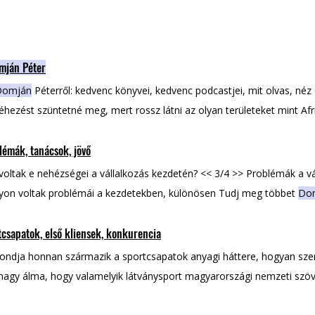
mján Péter
Domján
Péterről: kedvenc könyvei, kedvenc podcastjei, mit olvas, néz 
éhezést szüntetné meg, mert rossz látni az olyan területeket mint Af
 többet
Domján
Péterről! Nézd meg ennek a podcastnek a videó válto
lémák, tanácsok, jövő
Domján Péter
a 1stEP Innovation társalapítója
Domján Péter
: sport
cia
Domján Péter
: problémák, tanácsok, jövő Villámkérdések:
Domján
voltak e nehézségei a vállalkozás kezdetén? << 3/4 >> Problémák a v
on voltak problémái a kezdetekben, különösen Tudj meg többet
Do
tnek a videó változatát itt! További cikkek a témában:
Domján Péte
tcsapatok, első kliensek, konkurencia
pítója
Domján Péter
: sportcsapatok, első kliensek, konkurencia
Domjá
ok, jövő Villámkérdések:
Domján Péter
ndja honnan származik a sportcsapatok anyagi háttere, hogyan sze
agy álma, hogy valamelyik látványsport magyarországi nemzeti szö
nak Tudj meg többet
Domján
Péterről! Nézd meg ennek a podcastnek 