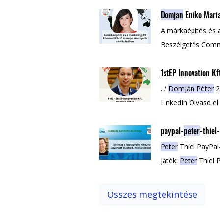
Domjan
Eniko Mari
A márkaépítés és 
Beszélgetés Commu
További informác
1stEP Innovation Kf
készült podcast ep
. /
Domján Péter
20
LinkedIn Olvasd el
paypal-
peter
-thiel
Peter
Thiel PayPal-
játék:
Peter
Thiel P
után nyertem
Pete
börtönbe juttatta
Összes megtekintése
gondolkodásmódja 