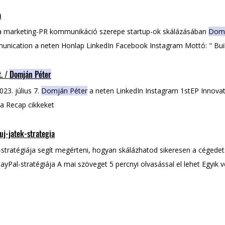
a
a marketing-PR kommunikáció szerepe startup-ok skálázásában
Dom
nication a neten Honlap LinkedIn Facebook Instagram Mottó: " Bui
iók
Domján
Tudj meg többet
Domján
Enikő Máriáról! Nézd meg a
Do
t. /
Domján Péter
izódot!
23. július 7.
Domján Péter
a neten LinkedIn Instagram 1stEP Innovati
 a Recap cikkeket
-uj-jatek-strategia
stratégiája segít megérteni, hogyan skálázhatod sikeresen a cégedet.
ayPal-stratégiája A mai szöveget 5 percnyi olvasással el lehet Egyik 
rben
mindig volt versenyszellem. A sok munka, a sok győzelem
Peter
, amelyet ő maga teremtett. Amit érdemes megfigyelni ebben a törté
a versengésről.