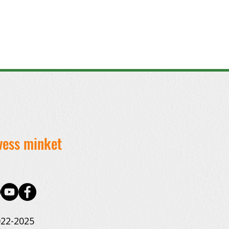
éter
: sportcsapatok,
mján Péter
vess minket
22-2025