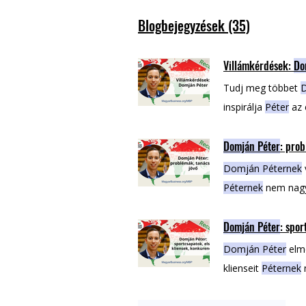
Blogbejegyzések (35)
Villámkérdések:
Do
Tudj meg többet
inspirálja
Péter
az 
éheznek Tudj meg
Domján Péter
: prob
cikkek a témában:
kliensek, konkuren
Domján Péternek
Péternek
nem nagy
meg ennek a podcas
Domján Péter
: spor
Innovation társala
problémák, tanács
Domján Péter
elmo
klienseit
Péternek
n
dolgozhasson, an