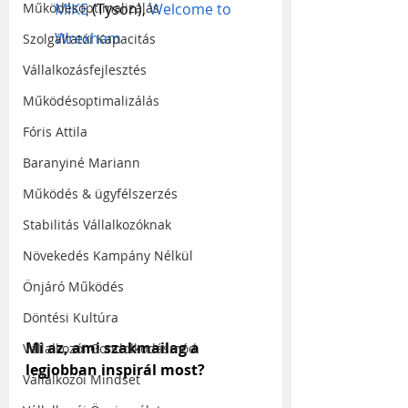
MIKE
 (Tyson), 
Welcome to 
Működésoptimalizálás
Wrexham
Szolgáltatói Kapacitás
Vállalkozásfejlesztés
Működésoptimalizálás
Fóris Attila
Baranyiné Mariann
Működés & ügyfélszerzés
Stabilitás Vállalkozóknak
Növekedés Kampány Nélkül
Önjáró Működés
Döntési Kultúra
Mi az, ami szakmailag a 
Vállalkozói Gondolkodásmód
legjobban inspirál most?
Vállalkozói Mindset