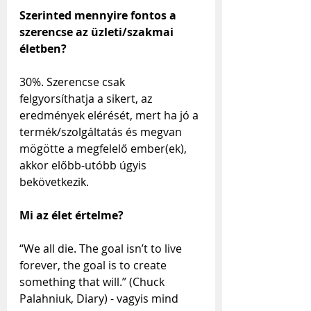
Szerinted mennyire fontos a 
szerencse az üzleti/szakmai 
életben?
30%. Szerencse csak 
felgyorsíthatja a sikert, az 
eredmények elérését, mert ha jó a 
termék/szolgáltatás és megvan 
mögötte a megfelelő ember(ek), 
akkor előbb-utóbb úgyis 
bekövetkezik.
Mi az élet értelme?
“We all die. The goal isn’t to live 
forever, the goal is to create 
something that will.” (Chuck 
Palahniuk, Diary) - vagyis mind 