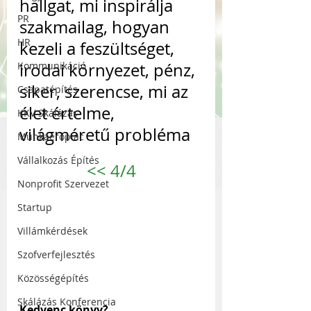
hallgat, mi inspirálja 
PR
szakmailag, hogyan 
HR
kezeli a feszültséget, 
Kommunikáció
irodai környezet, pénz, 
siker, szerencse, mi az 
Csapatépítés
élet értelme, 
KKV Skálázás
világméretű probléma
Munkaerőpiac
Vállalkozás Építés
<<
 4/4
Nonprofit Szervezet
Startup
Villámkérdések
Szofverfejlesztés
Közösségépítés
Skálázás Konferencia
Kedvenc könyv?