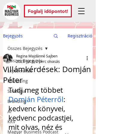
Foglalj időpontot!
Bejegyzés
Regisztráció
Összes Bejegyzés
Regina Majdánné Sajben
Összes Bejegyzés
2023. júl. 8.
2 perc olvasás
Villámkérdések: Domján
Léptékváltás
Péter
Marketing
Tudj meg többet 
Stratégia
Domján Péterről
: 
Branding
kedvenc könyvei, 
AI
kedvenc podcastjei, 
KKV
mit olvas, néz és 
Magyar Business Podcast