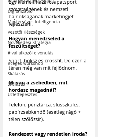
Vállalkozói Önvizsgálat
Egy kiemelt hazai csapatsport 
szövetségének és nemzeti 
Digitalizáció
bajnokságának marketingjét 
Mesterséges Intelligencia
fejleszteni.
Vezetői Készségek
Hogyan menedzseled a 
Növekedési Stratégia
feszültséget?
# vállalkozói elvonulás
Sport: boksz és crossfit. De ezen a 
#céges workshop
téren még van mit fejlődnöm. 
Skálázás
Mi van a zsebedben, mit 
Skálázás
hordasz magadnál?
Üzletfejlesztés
Telefon, pénztárca, slusszkulcs, 
papírzsebkendő (esetleg rágó + 
télen szőlőzsír).
Rendezett vagy rendetlen iroda?