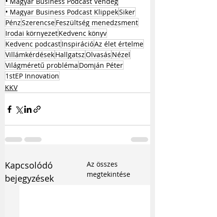
• Magyar Business Podcast Vendég
• Magyar Business Podcast Klippek
Siker
Pénz
Szerencse
Feszültség menedzsment
Irodai környezet
Kedvenc könyv
Kedvenc podcast
Inspiráció
Az élet értelme
Villámkérdések
Hallgatsz
Olvasás
Nézel
Világméretű probléma
Domján Péter
1stEP Innovation
KKV
Kapcsolódó
Az összes
megtekintése
bejegyzések