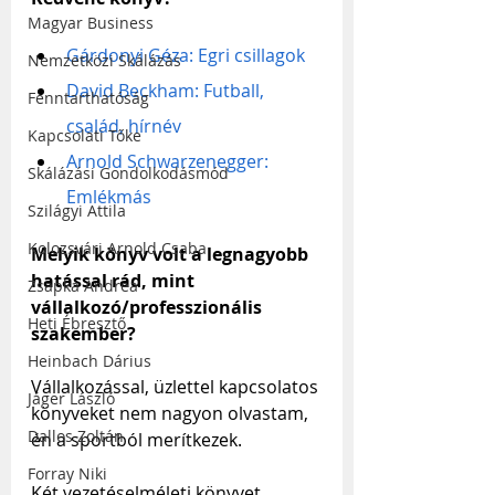
Magyar Business
Gárdonyi Géza: Egri csillagok
Nemzetközi Skálázás
David Beckham: Futball, 
Fenntarthatóság
család, hírnév
Kapcsolati Tőke
Arnold Schwarzenegger: 
Skálázási Gondolkodásmód
Emlékmás
Szilágyi Attila
Kolozsvári Arnold Csaba
Melyik könyv volt a legnagyobb 
hatással rád, mint 
Zsapka Andrea
vállalkozó/professzionális 
Heti Ébresztő
szakember?
Heinbach Dárius
Vállalkozással, üzlettel kapcsolatos 
Jáger László
könyveket nem nagyon olvastam, 
Dallos Zoltán
én a sportból merítkezek.
Forray Niki
Két vezetéselméleti könyvet 