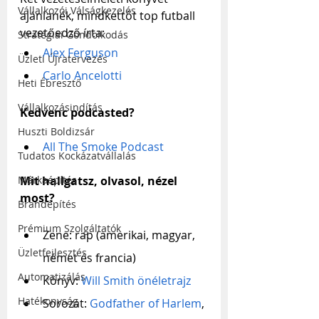
Vállalkozói Válságkezelés
ajánlanék, mindkettőt top futball 
vezetőedző írta:
Stratégiai Gondolkodás
Alex Ferguson
Üzleti Újratervezés
Carlo Ancelotti
Heti Ébresztő
Vállalkozásindítás
Kedvenc podcasted?
Huszti Boldizsár
All The Smoke Podcast
Tudatos Kockázatvállalás
Mit hallgatsz, olvasol, nézel 
Márkaépítés
most?
Brandépítés
Prémium Szolgáltatók
Zene: rap (amerikai, magyar, 
Üzletfejlesztés
német és francia)
Automatizálás
Könyv: 
Will Smith önéletrajz
Hatékonyság
Sorozat: 
Godfather of Harlem
, 