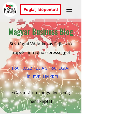
Foglalj időpontot!
Magyar Business Blog
Stratégiai Vállalkozás Fejlesztő
tippek, heti rendszerességgel
IRATKOZZ FEL A STRATÉGIAI
HÍRLEVELŪNKRE!
*Garantálom, hogy ilyet még
nem kaptál