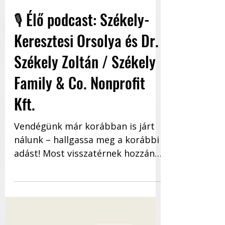
Stratégia
🎙️ Élő podcast: Székely-
Keresztesi Orsolya és Dr.
Székely Zoltán / Székely
Family & Co. Nonprofit
Kft.
Vendégünk már korábban is járt
nálunk – hallgassa meg a korábbi
adást! Most visszatérnek hozzánk
újabb tapasztalatokkal, még
komplexebb...