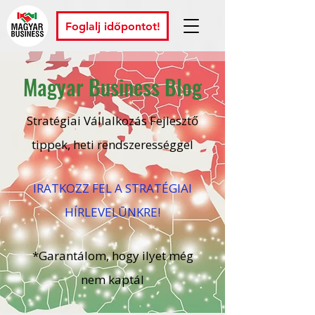
Foglalj időpontot!
Magyar Business Blog
Stratégiai Vállalkozás Fejlesztő
tippek, heti rendszerességgel
IRATKOZZ FEL A STRATÉGIAI
HÍRLEVELŪNKRE!
*Garantálom, hogy ilyet még
nem kaptál