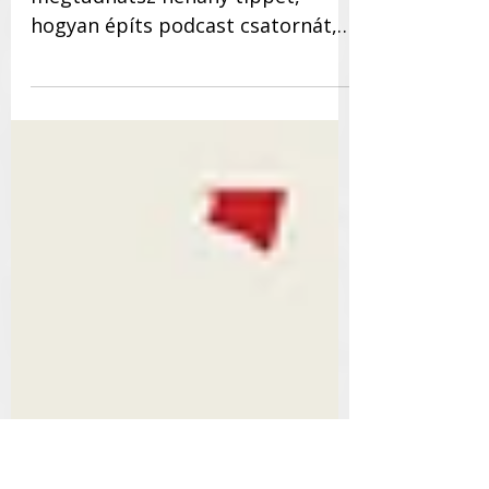
Podcast csatorna építése
Váradiné Diener Szilviától
megtudhatsz néhány tippet,
hogyan építs podcast csatornát,
milyen szempontokra érdemes
odafigyelni << 4/4...