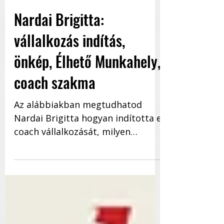
Vállalkozás Építés
Nardai Brigitta:
vállalkozás indítás,
önkép, Élhető Munkahely,
coach szakma
Az alábbiakban megtudhatod
Nardai Brigitta hogyan indította el
coach vállalkozását, milyen
szakembernek tartja magát,
honnan jött az...