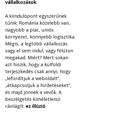
vállalkozások
.
A kiindulópont egyszerűnek 
tűnik: Románia közelebb van, 
nagyobb a piac, uniós 
környezet, könnyebb logisztika. 
Mégis, a legtöbb vállalkozás 
vagy el sem indul, vagy félúton 
megakad. Miért? Mert sokan 
azt hiszik, hogy a külföldi 
terjeszkedés csak annyi, hogy 
„lefordítjuk a weboldalt”, 
„átkapcsoljuk a hirdetéseket”, 
és majd jönnek a vevők. A 
beszélgetés kíméletlenül 
rávilágít: 
ez illúzió
.