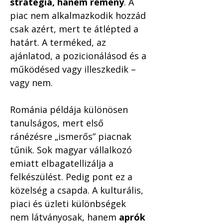
stratégia, hanem remény
. A 
piac nem alkalmazkodik hozzád 
csak azért, mert te átlépted a 
határt. A terméked, az 
ajánlatod, a pozicionálásod és a 
működésed vagy illeszkedik – 
vagy nem.
Románia példája különösen 
tanulságos, mert első 
ránézésre „ismerős” piacnak 
tűnik. Sok magyar vállalkozó 
emiatt elbagatellizálja a 
felkészülést. Pedig pont ez a 
közelség a csapda. A kulturális, 
piaci és üzleti különbségek 
nem látványosak, hanem 
aprók 