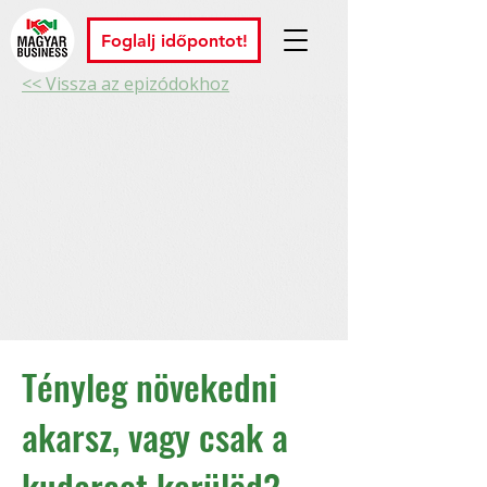
Foglalj időpontot!
<< Vissza az epizódokhoz
Tényleg növekedni
akarsz, vagy csak a
kudarcot kerülöd?