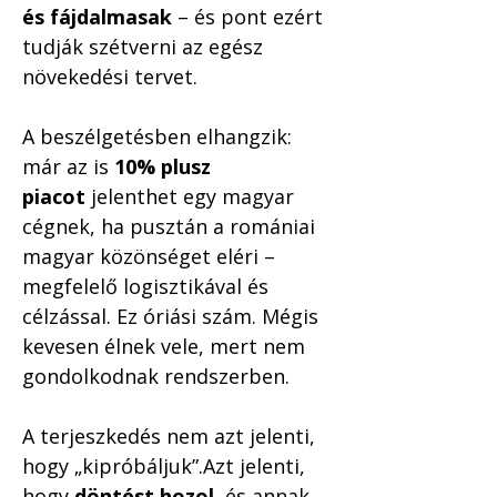
és fájdalmasak
 – és pont ezért 
tudják szétverni az egész 
növekedési tervet.
A beszélgetésben elhangzik: 
már az is 
10% plusz 
piacot
 jelenthet egy magyar 
cégnek, ha pusztán a romániai 
magyar közönséget eléri – 
megfelelő logisztikával és 
célzással. Ez óriási szám. Mégis 
kevesen élnek vele, mert nem 
gondolkodnak rendszerben.
A terjeszkedés nem azt jelenti, 
hogy „kipróbáljuk”.Azt jelenti, 
hogy 
döntést hozol
, és annak 