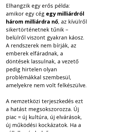
Elhangzik egy erős példa: 
amikor egy cég 
egy milliárdról 
három milliárdra nő
, az kívülről 
sikertörténetnek tűnik – 
belülről viszont gyakran káosz. 
A rendszerek nem bírják, az 
emberek elfáradnak, a 
döntések lassulnak, a vezető 
pedig hirtelen olyan 
problémákkal szembesül, 
amelyekre nem volt felkészülve.
A nemzetközi terjeszkedés ezt 
a hatást megsokszorozza. Új 
piac = új kultúra, új elvárások, 
új működési kockázatok. Ha a 