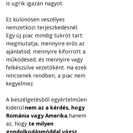
is ugrik igazán nagyot.
Ez különösen veszélyes 
nemzetközi terjeszkedésnél. 
Egy új piac mindig tükröt tart: 
megmutatja, mennyire erős az 
ajánlatod, mennyire kiforrott a 
működésed, és mennyire vagy 
felkészülve vezetőként. Ha ezek 
nincsenek rendben, a piac nem 
kegyelmez.
A beszélgetésből egyértelműen 
kiderül:
nem az a kérdés, hogy 
Románia vagy Amerika
,hanem 
az, hogy 
te milyen 
gondolkodásmóddal vágsz 