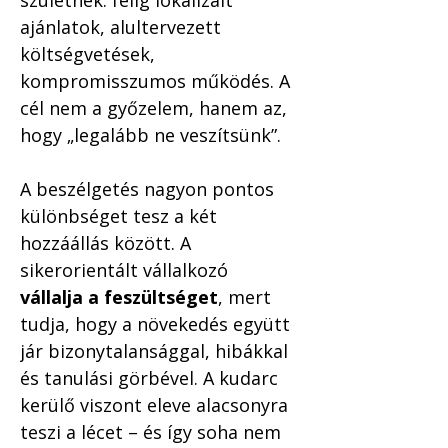
születnek: félig lokalizált 
ajánlatok, alultervezett 
költségvetések, 
kompromisszumos működés. A 
cél nem a győzelem, hanem az, 
hogy „legalább ne veszítsünk”.
A beszélgetés nagyon pontos 
különbséget tesz a két 
hozzáállás között. A 
sikerorientált vállalkozó 
vállalja a feszültséget
, mert 
tudja, hogy a növekedés együtt 
jár bizonytalansággal, hibákkal 
és tanulási görbével. A kudarc 
kerülő viszont eleve alacsonyra 
teszi a lécet – és így soha nem 