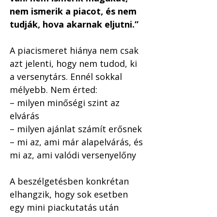
nem ismerik a piacot, és nem 
tudják, hova akarnak eljutni.”
A piacismeret hiánya nem csak 
azt jelenti, hogy nem tudod, ki 
a versenytárs. Ennél sokkal 
mélyebb. Nem érted:
– milyen minőségi szint az 
elvárás
– milyen ajánlat számít erősnek
– mi az, ami már alapelvárás, és 
mi az, ami valódi versenyelőny
A beszélgetésben konkrétan 
elhangzik, hogy sok esetben 
egy mini piackutatás után 