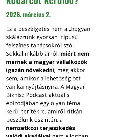
2026. március 2.
Ez a beszélgetés nem a „hogyan 
skálázzunk gyorsan” típusú 
felszínes tanácsokról szól. 
Sokkal inkább arról, 
miért nem 
mernek a magyar vállalkozók 
igazán növekedni
, még akkor 
sem, amikor a lehetőség ott 
van karnyújtásnyira. A Magyar 
Biznisz Podcast aktuális 
epizódjában egy olyan téma 
kerül terítékre, amiről ritkán 
beszélünk őszintén: a 
nemzetközi terjeszkedés 
valódi akadályai
 nem a jogban, 