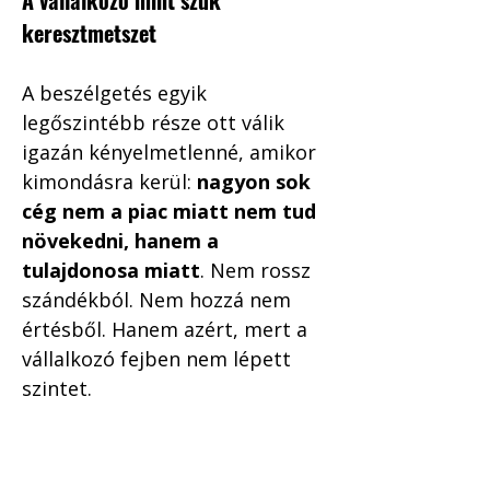
A vállalkozó mint szűk 
keresztmetszet
A beszélgetés egyik 
legőszintébb része ott válik 
igazán kényelmetlenné, amikor 
kimondásra kerül: 
nagyon sok 
cég nem a piac miatt nem tud 
növekedni, hanem a 
tulajdonosa miatt
. Nem rossz 
szándékból. Nem hozzá nem 
értésből. Hanem azért, mert a 
vállalkozó fejben nem lépett 
szintet.
Kis- és középvállalkozásoknál 
ez különösen látványos. A 