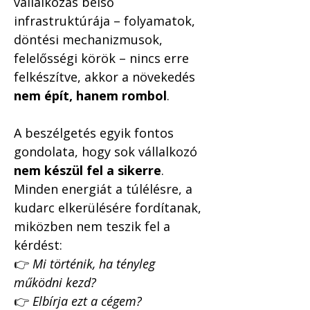
vállalkozás belső 
infrastruktúrája – folyamatok, 
döntési mechanizmusok, 
felelősségi körök – nincs erre 
felkészítve, akkor a növekedés 
nem épít, hanem rombol
.
A beszélgetés egyik fontos 
gondolata, hogy sok vállalkozó 
nem készül fel a sikerre
. 
Minden energiát a túlélésre, a 
kudarc elkerülésére fordítanak, 
miközben nem teszik fel a 
kérdést:
👉 
Mi történik, ha tényleg 
működni kezd?
👉 
Elbírja ezt a cégem?