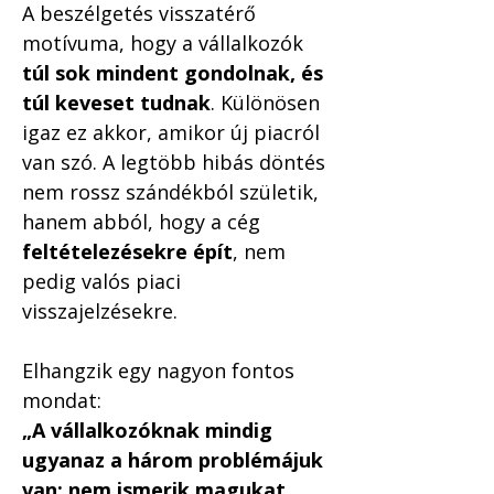
A beszélgetés visszatérő 
motívuma, hogy a vállalkozók 
túl sok mindent gondolnak, és 
túl keveset tudnak
. Különösen 
igaz ez akkor, amikor új piacról 
van szó. A legtöbb hibás döntés 
nem rossz szándékból születik, 
hanem abból, hogy a cég 
feltételezésekre épít
, nem 
pedig valós piaci 
visszajelzésekre.
Elhangzik egy nagyon fontos 
mondat:
„A vállalkozóknak mindig 
ugyanaz a három problémájuk 
van: nem ismerik magukat, 