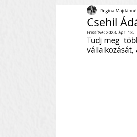
Regina Majdánné
AI
KKV
Magyar Busi
Csehil Á
Frissítve:
2023. ápr. 18.
Kommunikáció
Csapaté
Tudj meg  töb
vállalkozását,
Vállalkozás Építés
Nonpr
Villámkérdések
Szofverf
Skálázás Konferencia
M
Fenntarthatóság
Kapcso