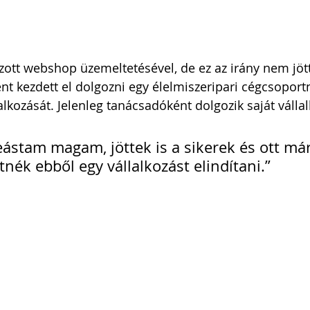
tt webshop üzemeltetésével, de ez az irány nem jött 
ént kezdett el dolgozni egy élelmiszeripari cégcsoportn
lalkozását. Jelenleg tanácsadóként dolgozik saját válla
eástam magam, jöttek is a sikerek és ott má
nék ebből egy vállalkozást elindítani.”