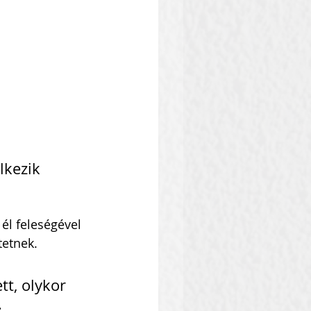
lkezik 
él feleségével 
tetnek. 
t, olykor 
.