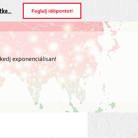
tkezés
Foglalj időpontot!
ekedj exponenciálisan!
Bejelentkezés / Regisztráció