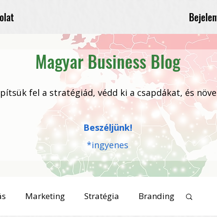
Bejelen
olat
Magyar Business Blog
 építsük fel a stratégiád, védd ki a csapdákat, és növ
Beszéljünk!
*ingyenes
ás
Marketing
Stratégia
Branding