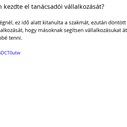
 kezdte el tanácsadói vállalkozását?
égnél, ez idő alatt kitanulta a szakmát, ezután döntött
llalkozását, hogy másoknak segítsen vállalkozásukat á
bé tenni.
r6DCT0utw