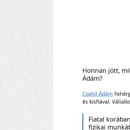
Szilágyi Attila
Kolozsvár
Heti Ébresztő
Heinbach
Honnan jött, mik
Ádám? 
Csehil Ádám
 Fehérg
és kisfiával. Vállal
Fiatal korában
fizikai munká