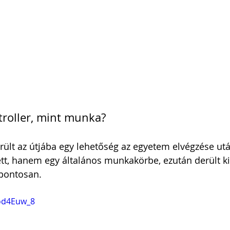
troller, mint munka? 
erült az útjába egy lehetőség az egyetem elvégzése ut
ett, hanem egy általános munkakörbe, ezután derült ki
pontosan. 
Zod4Euw_8