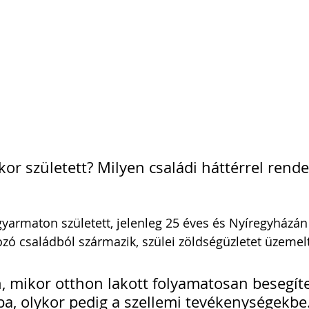
i Arnold Csaba
Zsapka Andrea
 Dárius
or született? Milyen családi háttérrel rende
yarmaton született, jelenleg 25 éves és Nyíregyházán 
kozó családból származik, szülei zöldségüzletet üzemel
, mikor otthon lakott folyamatosan besegítet
ba, olykor pedig a szellemi tevékenységekbe