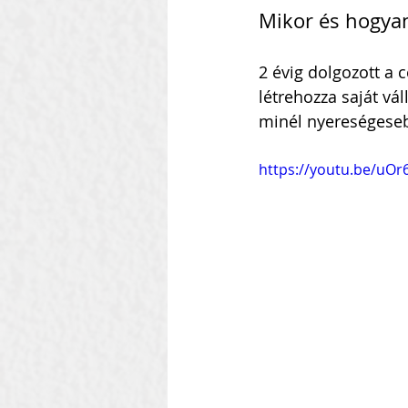
Mikor és hogyan
2 évig dolgozott a c
létrehozza saját vá
minél nyereségeseb
https://youtu.be/uO