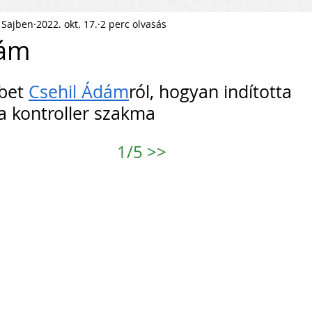
 Sajben
2022. okt. 17.
2 perc olvasás
ness Podcast
PR
HR
dám
pítés
KKV Skálázás
Munkaerőpiac
bet 
Csehil Ádám
ról, hogyan indította 
 a kontroller szakma
ofit Szervezet
Startup
1/5 
>>
ejlesztés
Közösségépítés
agyar Business
Nemzetközi Skálázás
lati Tőke
Skálázási Gondolkodásmód