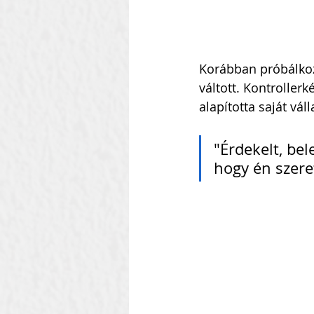
Korábban próbálkozo
váltott. Kontrollerk
alapította saját vál
"Érdekelt, bel
hogy én szeret