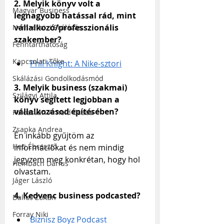
2. Melyik könyv volt a 
Magyar Business
legnagyobb hatással rád, mint 
vállalkozó/professzionális 
Nemzetközi Skálázás
szakember?
Fenntarthatóság
Kapcsolati Tőke
Phil Knight: A Nike-sztori
Skálázási Gondolkodásmód
3. Melyik business (szakmai) 
Szilágyi Attila
könyv segített legjobban a 
vállalkozásod építésében?
Kolozsvári Arnold Csaba
Zsapka Andrea
Én inkább gyűjtöm az 
Heti Ébresztő
információkat és nem mindig 
jegyzem meg konkrétan, hogy hol 
Heinbach Dárius
olvastam.
Jáger László
4. Kedvenc business podcasted?
Dallos Zoltán
Forray Niki
Biznisz Boyz Podcast