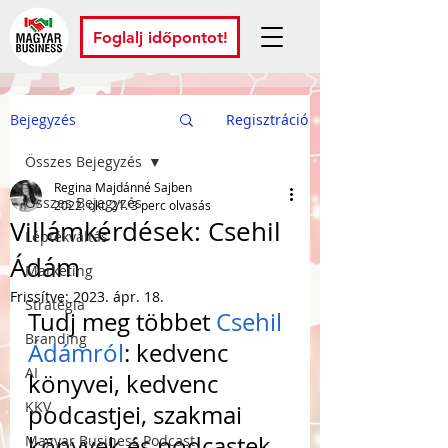
Foglalj időpontot!
Bejegyzés
Regisztráció
Összes Bejegyzés
Regina Majdánné Sajben
Összes Bejegyzés
2022. okt. 21.
3 perc olvasás
Villámkérdések: Csehil
Léptékváltás
Ádám
Marketing
Frissítve:
2023. ápr. 18.
Stratégia
Tudj meg többet 
Csehil 
Branding
Ádámról
: kedvenc 
AI
könyvei, kedvenc 
KKV
podcastjei, szakmai 
könyvek és podcastek, 
Magyar Business Podcast