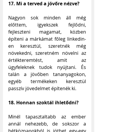
17. Mi a terved a jövőre nézve?
Nagyon sok minden áll még 
előttem, igyekszek fejlődni, 
fejleszteni magamat, közben 
építeni a márkámat főleg linkedin-
en keresztül, szeretnék még 
növekedni, szeretném növelni az 
értékteremtést, amit az 
ügyfeleknek tudok nyújtani. És 
talán a jövőben tananyagokon, 
egyéb termékeken keresztül 
passzív jövedelmet építenék ki.
18. Honnan szoktál ihletődni?
Minél tapasztaltabb az ember 
annál nehezebb, de sokszor a 
hétköznapokból is jöthet egy-egy 