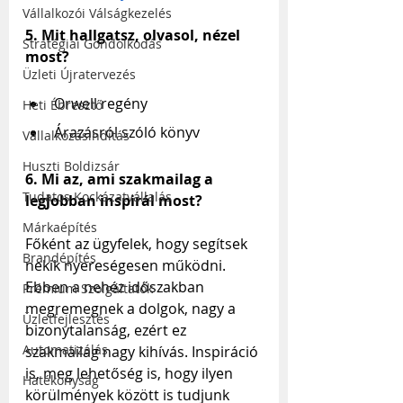
Vállalkozói Válságkezelés
5. Mit hallgatsz, olvasol, nézel 
Stratégiai Gondolkodás
most?
Üzleti Újratervezés
Orwell regény
Heti Ébresztő
Árazásról szóló könyv
Vállalkozásindítás
Huszti Boldizsár
6. Mi az, ami szakmailag a 
Tudatos Kockázatvállalás
legjobban inspirál most?
Márkaépítés
Főként az ügyfelek, hogy segítsek 
Brandépítés
nekik nyereségesen működni. 
Ebben a nehéz időszakban 
Prémium Szolgáltatók
megremegnek a dolgok, nagy a 
Üzletfejlesztés
bizonytalanság, ezért ez 
Automatizálás
szakmailag nagy kihívás. Inspiráció 
is, meg lehetőség is, hogy ilyen 
Hatékonyság
körülmények között is tudjunk 