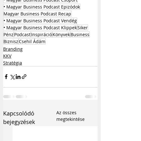
• Magyar Business Podcast Epizódok
Magyar Business Podcast Recap
• Magyar Business Podcast Vendég
• Magyar Business Podcast Klippek
Siker
Pénz
Podcast
Inspiráció
Könyvek
Business
Biznisz
Csehil Ádám
Branding
KKV
Stratégia
Kapcsolódó
Az összes
megtekintése
bejegyzések