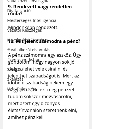
Vállalkozói Önvizsgálat
9. Rendezett vagy rendetlen 
Digitalizáció
iroda?
Mesterséges Intelligencia
Mindenképp rendezett.
Vezetői Készségek
Növekedési Stratégia
10. Mit jelent számodra a pénz?
# vállalkozói elvonulás
A pénz számomra egy eszköz. Úgy 
#céges workshop
gondolom, hogy nagyon sok jó 
dolgot lehet vele csinálni és 
Skálázás
jelenthet szabadságot is. Mert az 
Skálázás
időbeni szabadság nekem egy 
Üzletfejlesztés
nagy érték, de ezt meg pénzzel 
tudom sokszor megvásárolni, 
mert azért egy bizonyos 
életszínvonalon szeretnénk élni, 
amihez pénz kell.