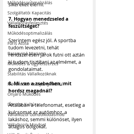
Működésoptimalizálás
sikereket elérni.
Szolgáltatói Kapacitás
7. Hogyan menedzseled a 
Vállalkozásfejlesztés
feszültséget?
Működésoptimalizálás
Szerintem egész jól. A sportba 
Fóris Attila
tudom levezetni, tehát 
Baranyiné Mariann
rendszeresen járok futni ott aztán 
ki tudom tisztítani az elmémet, a 
Működés & ügyfélszerzés
gondolataimat.
Stabilitás Vállalkozóknak
8. Mi van a zsebedben, mit 
Növekedés Kampány Nélkül
hordsz magadnál?
Önjáró Működés
Döntési Kultúra
Általában a telefonomat, esetleg a 
kulcsomat az autómhoz, a 
Vállalkozói Gondolkodásmód
lakáshoz, semmi különöset, ilyen 
Vállalkozói Mindset
átlagos dolgokat.