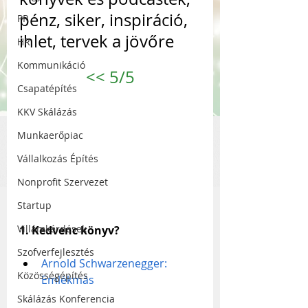
pénz, siker, inspiráció, 
PR
ihlet, tervek a jövőre
HR
Kommunikáció
<<
 5/5
Csapatépítés
KKV Skálázás
Munkaerőpiac
Vállalkozás Építés
Nonprofit Szervezet
Startup
Villámkérdések
1. Kedvenc könyv?
Szofverfejlesztés
Arnold Schwarzenegger: 
Közösségépítés
Emlékmás
Skálázás Konferencia