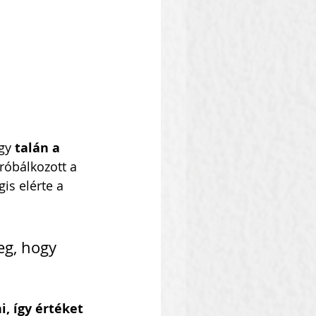
gy 
talán a 
róbálkozott a 
is elérte a 
g, hogy 
, így értéket 