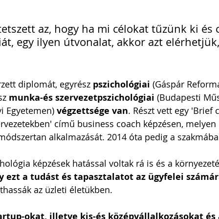
tszett az, hogy ha mi célokat tűzünk ki és 
iát, egy ilyen útvonalat, akkor azt elérhetjük
rzett diplomát, egyrész 
pszichológiai
 (Gáspár Reform
z 
munka-és szervezetpszichológiai
 (Budapesti Műs
i Egyetemen) 
végzettsége van
. Részt vett egy 'Brief
ervezetekben' című business coach képzésen, melyen 
ódszertan alkalmazását. 2014 óta pedig a szakmában
ológia képzések hatással voltak rá is és a környezetér
gy ezt a tudást és tapasztalatot az ügyfelei számár
thassák az üzleti életükben.
rtup-okat, illetve kis-és középvállalkozásokat és 