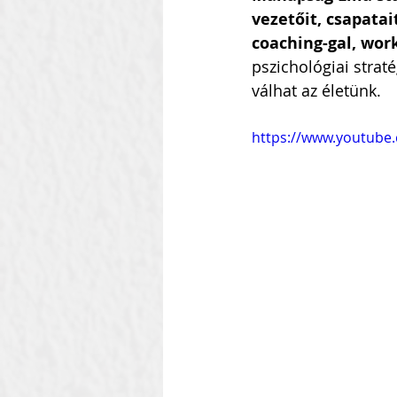
vezetőit, csapata
coaching-gal, wor
pszichológiai stra
válhat az életünk.
https://www.youtub