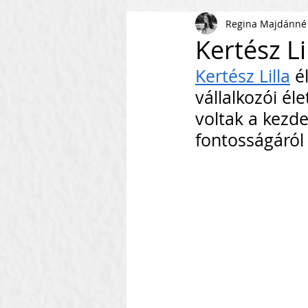
Regina Majdánné
AI
KKV
Magyar Busi
Kertész L
Kertész Lilla
 é
Kommunikáció
Csapaté
vállalkozói él
voltak a kezd
Vállalkozás Építés
Nonpr
fontosságáról 
Villámkérdések
Szofverf
Skálázás Konferencia
M
Fenntarthatóság
Kapcso