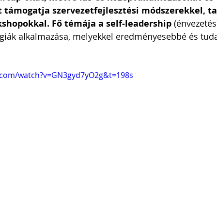
it támogatja szervezetfejlesztési módszerekkel, t
kshopokkal. Fő témája a self-leadership
 (énvezetés
tégiák alkalmazása, melyekkel eredményesebbé és tud
e.com/watch?v=GN3gyd7yO2g&t=198s