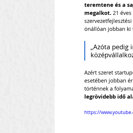
teremtene és a sa
megalkot. 
21 éves 
szervezetfejlesztési
önállóan jobban ki t
„Azóta pedig 
középvállalko
Azért szeret startu
esetében jobban érz
történnek a folyama
legrövidebb idő a
https://www.youtub