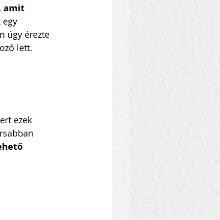
, amit 
 egy 
án úgy érezte 
ozó lett.
ert ezek 
orsabban 
ehető 