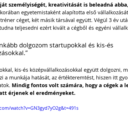
ját személyiségét, kreativitását is beleadná abba
korában egyetemistaként alapította első vállalkozását
 tréner céget, két másik társával együtt. Végül 3 év ut
udna teljesedni ezért kivált a cégből és egyéni vállalk
inkább dolgozom startupokkal és kis-és 
zásokkal.”
pokkal, kis-és középvállalkozásokkal együtt dolgozni, m
i a munkája hatását, az értékteremtést, hiszen itt gy
tok. 
Mindig fontos volt számára, hogy a cégek a l
latt érjenek el eredményeket.
e.com/watch?v=GN3gyd7yO2g&t=491s