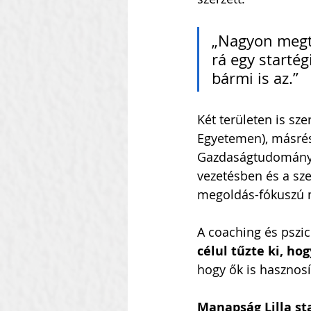
„Nagyon megte
rá egy startég
bármi is az.”
Két területen is sze
Egyetemen), másrés
Gazdaságtudomány
vezetésben és a sz
megoldás-fókuszú m
A coaching és pszich
célul tűzte ki, ho
hogy ők is hasznosí
Manapság Lilla sta