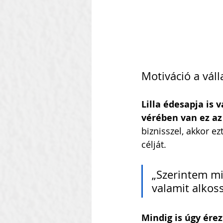
Motiváció a vál
Lilla édesapja is v
vérében van ez az
biznisszel, akkor e
célját.
„Szerintem mi
valamit alkos
Mindig is úgy érez