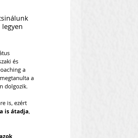
csinálunk 
, legyen 
átus 
zaki és 
 coaching a 
megtanulta a 
 dolgozik.
e is, ezért 
a is átadja
, 
azok 