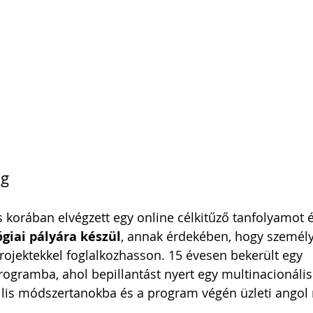
i Arnold Csaba
Zsapka Andrea
 Dárius
ig
es korában elvégzett egy online célkitűző tanfolyamot é
giai pályára készül
, annak érdekében, hogy személy
projektekkel foglalkozhasson. 15 évesen bekerült egy 
gramba, ahol bepillantást nyert egy multinacionális 
lis módszertanokba és a program végén üzleti angol n