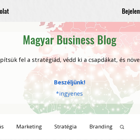
Bejelen
olat
Magyar Business Blog
 építsük fel a stratégiád, védd ki a csapdákat, és növ
Beszéljünk!
*ingyenes
ás
Marketing
Stratégia
Branding