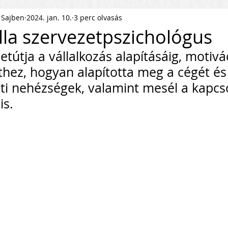
 Sajben
2024. jan. 10.
3 perc olvasás
ness Podcast
PR
HR
illa szervezetpszichológus
letútja a vállalkozás alapításáig, motivá
pítés
KKV Skálázás
Munkaerőpiac
ethez, hogyan alapította meg a cégét és
eti nehézségek, valamint mesél a kapcso
ofit Szervezet
Startup
is.
ejlesztés
Közösségépítés
agyar Business
Nemzetközi Skálázás
lati Tőke
Skálázási Gondolkodásmód