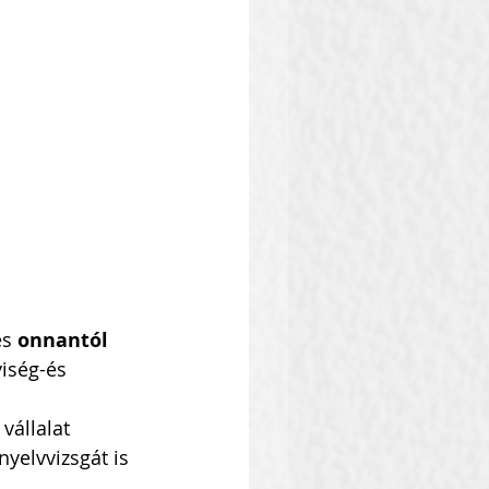
s 
onnantól 
iség-és 
vállalat 
yelvvizsgát is 