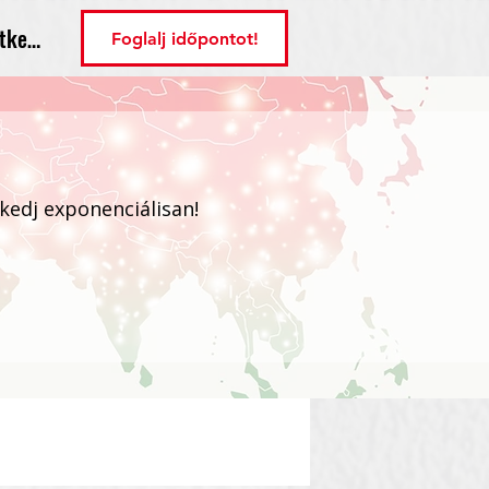
tkezés
Foglalj időpontot!
ekedj exponenciálisan!
Bejelentkezés / Regisztráció