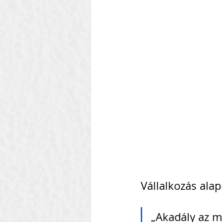
Vállalkozás alap
„Akadály az mi