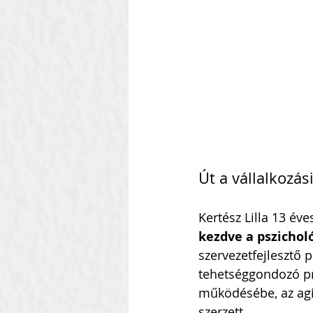
Szilágyi Attila
Kolozsvár
Heti Ébresztő
Heinbach
Út a vállalkozás
Kertész Lilla 13 év
kezdve a pszicholó
szervezetfejlesztő 
tehetséggondozó pro
működésébe, az agi
szerzett.