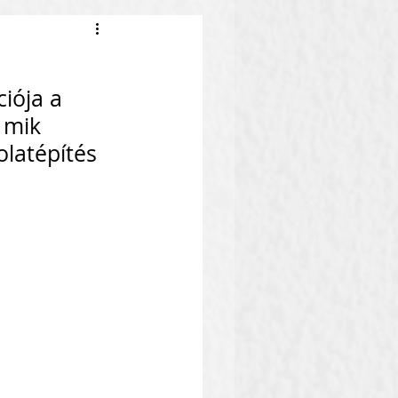
ciója a 
 mik 
latépítés 