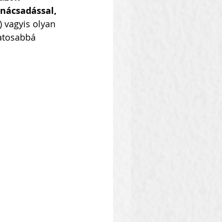
anácsadással, 
) vagyis olyan 
atosabbá 