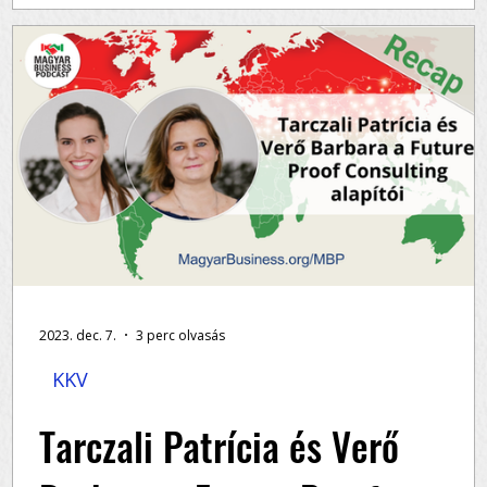
Sok vállalkozás meglepően törékeny. Nem azért
mert rossz a termék. Nem azért, mert rosszul
s
menedzselik. Hanem azért, mert túlságosan...
..
2023. dec. 7.
3 perc olvasás
KKV
Tarczali Patrícia és Verő