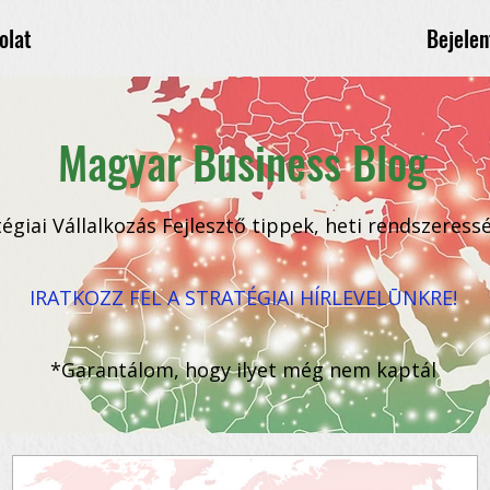
Bejelen
olat
Magyar Business Blog
tégiai Vállalkozás Fejlesztő tippek, heti rendszeress
IRATKOZZ FEL A STRATÉGIAI HÍRLEVELŪNKRE!
*Garantálom, hogy ilyet még nem kaptál