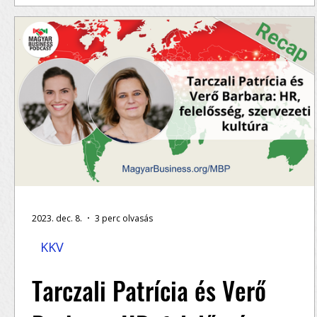
munkatársat találj
Miért nem találsz jó munkaerőt a hagyományo
módszerekkel? Ha hónapok óta keresel új
munkatársat, de csak középszerű vagy teljesen.
2023. dec. 8.
3 perc olvasás
KKV
Tarczali Patrícia és Verő