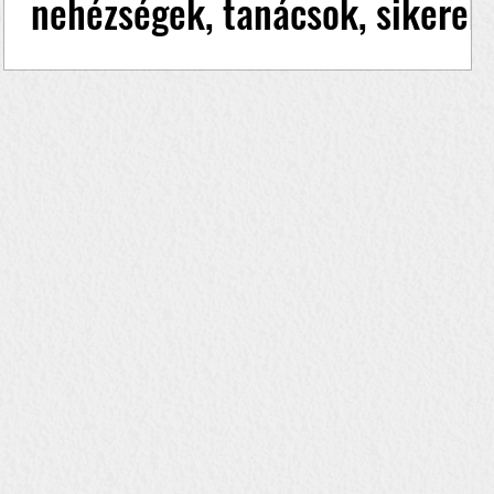
nehézségek, tanácsok, sikerek
mérése, emberi tényezők
Nardai Brigitta elmondja mik voltak a kezdeti
nehézségek a vállalkozásában, milyen tanácsot
adna másoknak, hogyan méri a sikereket, mik...