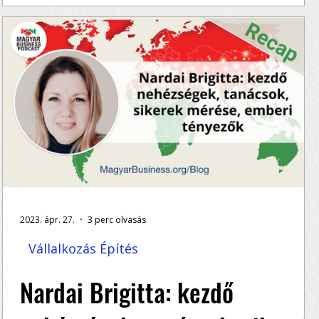
,
Vendégünk már korábban is járt nálunk – az
akkori adást itt hallgathatod meg:
https://www.magyarbusiness.org/magyar-
business-podcast/ep-7...
2023. ápr. 27.
3 perc olvasás
Vállalkozás Építés
Nardai Brigitta: kezdő