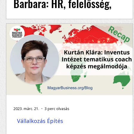
Barbara: HR, felelősség,
szervezeti kultúra
Tarczali Patrícia és Verő Barbara véleménye
arról, hogy mi is pontosan a HR, milyen
felelőssége van a vezetőknek és a HR-nek, a...
2023. márc. 21.
3 perc olvasás
Vállalkozás Építés