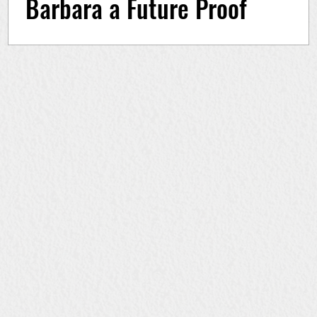
Barbara a Future Proof
Consulting alapítói
Patrícia és Barbara elmesélik, hogy honnan
indultak, hogyan lettek üzlettársak, mi
jellemezte a vállalkozásuk kezdeti szakaszát,
mitől...