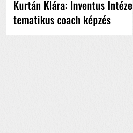
Kurtán Klára: Inventus Intéze
tematikus coach képzés
megálmodója
Kurtán Klára családi háttere és életútja a mai
napig, a saját coach képzés megvalósításáig
vezető út 1/6 >> Családi háttér és életút...