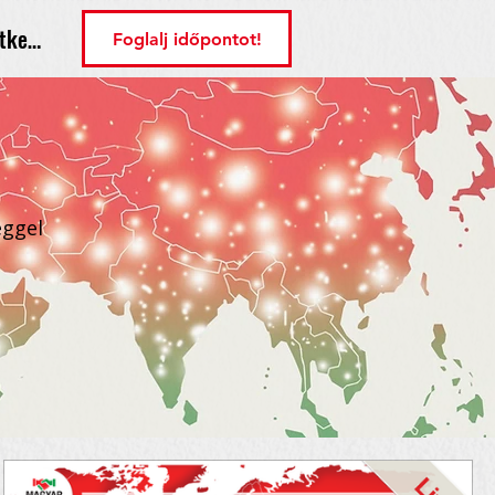
tkezés
Foglalj időpontot!
éggel