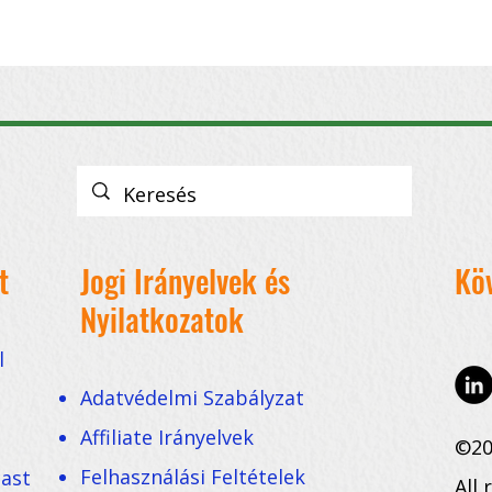
t
Jogi Irányelvek és
Kö
Nyilatkozatok
l
Adatvédelmi Szabályzat
Affiliate Irányelvek
©20
Felhasználási Feltételek
cast
All 