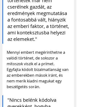
történetek már nem 
cserélnek gazdát, az 
eredmények megmutatása 
a fontosabbá vált, hiányzik 
az emberi faktor, a történet, 
ami konteksztusba helyezi 
az elemeket."
Mennyi embert megérinthetne a 
valódi történet, de sokszor a 
mítoszok viszik el a prímet. 
Egyfajta kódolt bizalmatlanság van 
az emberekben mások iránt, és 
nem merik kiadni magukat egy 
beszélgetés során. 
"Nincs belénk kódolva 
gyerekként, hogyha 