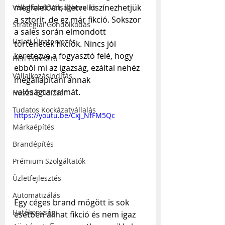
megfelelően, illetve kiszínezhetjük 
Vállalkozói Válságkezelés
a sztorit, de ez már fikció. Sokszor 
Stratégiai Gondolkodás
a sales során elmondott 
Üzleti Újratervezés
történetek fikciók. Nincs jól 
keretezve a fogyasztó felé, hogy 
Heti Ébresztő
ebből mi az igazság, ezáltal nehéz 
Vállalkozásindítás
megállapítani annak 
valóságtartalmát.
Huszti Boldizsár
Tudatos Kockázatvállalás
https://youtu.be/Cxj_NfFM5Qc
Márkaépítés
Brandépítés
Prémium Szolgáltatók
Üzletfejlesztés
Automatizálás
Egy céges brand mögött is sok 
Hatékonyság
esetben állhat fikció és nem igaz 