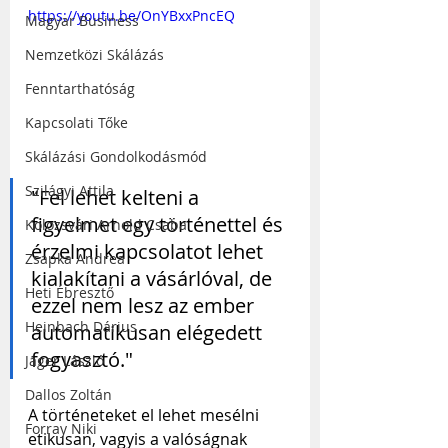
https://youtu.be/OnYBxxPncEQ
Magyar Business
Nemzetközi Skálázás
Fenntarthatóság
Kapcsolati Tőke
Skálázási Gondolkodásmód
Szilágyi Attila
"Fel lehet kelteni a 
figyelmet egy történettel és 
Kolozsvári Arnold Csaba
érzelmi kapcsolatot lehet 
Zsapka Andrea
kialakítani a vásárlóval, de 
Heti Ébresztő
ezzel nem lesz az ember 
Heinbach Dárius
automatikusan elégedett 
fogyasztó." 
Jáger László
Dallos Zoltán
A történeteket el lehet mesélni 
Forray Niki
etikusan, vagyis a valóságnak 