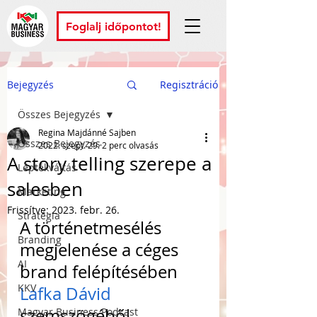
Foglalj időpontot!
Bejegyzés
Regisztráció
Összes Bejegyzés
Regina Majdánné Sajben
Összes Bejegyzés
2022. szept. 29.
2 perc olvasás
A story telling szerepe a
Léptékváltás
salesben
Marketing
Frissítve:
2023. febr. 26.
Stratégia
A történetmesélés 
Branding
megjelenése a céges 
AI
brand felépítésében 
KKV
Lafka Dávid
szemszögéből
Magyar Business Podcast