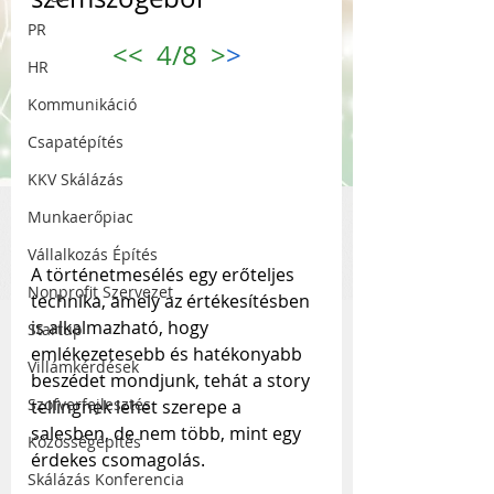
PR
<<
  4/8  
>
>
HR
Kommunikáció
Csapatépítés
KKV Skálázás
Munkaerőpiac
Vállalkozás Építés
A történetmesélés egy erőteljes 
Nonprofit Szervezet
technika, amely az értékesítésben 
is alkalmazható, hogy 
Startup
emlékezetesebb és hatékonyabb 
Villámkérdések
beszédet mondjunk, tehát a story 
Szofverfejlesztés
tellingnek lehet szerepe a 
salesben, de nem több, mint egy 
Közösségépítés
érdekes csomagolás. 
Skálázás Konferencia