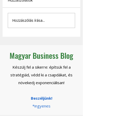
Hozzászólások
Hogyan lesz önjáró a
Mihez kezd egy
Hozzászólás írása...
céged - és mikor
stratégiai vezető,
engedheted el
eltűnik a beszállí
biztonsággal a
kontrollt?
Magyar Business Blog
Készülj fel a sikerre: építsük fel a
stratégiád, védd ki a csapdákat, és
növekedj exponenciálisan!
Beszéljünk!
*ingyenes