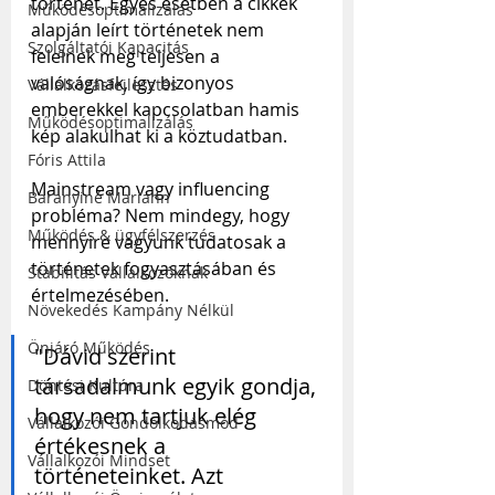
történet. Egyes esetben a cikkek 
Működésoptimalizálás
alapján leírt történetek nem 
Szolgáltatói Kapacitás
felelnek meg teljesen a 
valóságnak, így bizonyos 
Vállalkozásfejlesztés
emberekkel kapcsolatban hamis 
Működésoptimalizálás
kép alakulhat ki a köztudatban. 
Fóris Attila
Mainstream vagy influencing 
Baranyiné Mariann
probléma? Nem mindegy, hogy 
Működés & ügyfélszerzés
mennyire vagyunk tudatosak a 
történetek fogyasztásában és 
Stabilitás Vállalkozóknak
értelmezésében.
Növekedés Kampány Nélkül
Önjáró Működés
"Dávid szerint 
társadalmunk egyik gondja, 
Döntési Kultúra
hogy nem tartjuk elég 
Vállalkozói Gondolkodásmód
értékesnek a 
Vállalkozói Mindset
történeteinket. Azt 