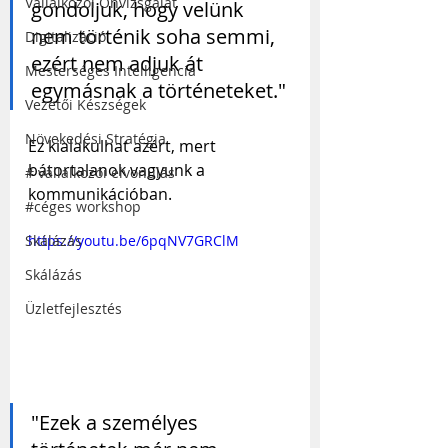
Vállalkozói Önvizsgálat
gondoljuk, hogy velünk 
nem történik soha semmi, 
Digitalizáció
ezért nem adjuk át 
Mesterséges Intelligencia
egymásnak a történeteket."
Vezetői Készségek
Növekedési Stratégia
Ez kialakulhat azért, mert 
bátortalanok vagyunk a 
# vállalkozói elvonulás
kommunikációban. 
#céges workshop
Skálázás
https://youtu.be/6pqNV7GRClM
Skálázás
Üzletfejlesztés
"Ezek a személyes 