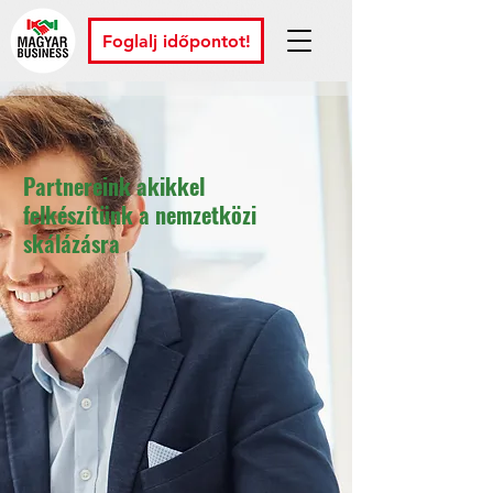
Foglalj időpontot!
Partnereink akikkel
felkészítünk a nemzetközi
skálázásra