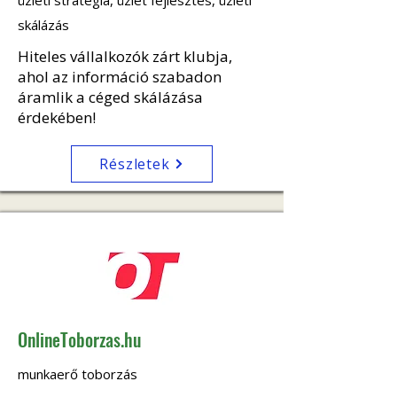
üzleti stratégia, üzlet fejlesztés, üzleti
skálázás
Hiteles vállalkozók zárt klubja,
ahol az információ szabadon
áramlik a céged skálázása
érdekében!
Részletek
OnlineToborzas.hu
munkaerő toborzás