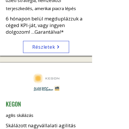
üzleti stratégia, nemzetközi
terjeszkedés, amerikai piacra lépés
6 hónapon belül megduplázzuk a
céged KPI-ját, vagy ingyen
dolgozom! ...Garantálva!*
Részletek
KEGON
agilis skálázás
Skálázott nagyvállalati agilitás