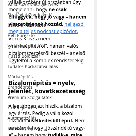
vállalkozóként új országban úgy 
Vállalkozói Válságkezelés
megjelenni, hogy 
ne csak 
Stratégiai Gondolkodás
elhiggyék, hogy jó vagy – hanem 
visszatérjenek hozzád
, 
hallgasd 
Üzleti Újratervezés
meg a teljes podcast epizódot.
Heti Ébresztő
Vörös Kriszta nem 
„márkaépítésről”, hanem valós 
Vállalkozásindítás
bizalomszerzésről beszél – az első 
Huszti Boldizsár
ügyféltől a komplex rendszerekig.
Tudatos Kockázatvállalás
Márkaépítés
Bizalomépítés = nyelv, 
Brandépítés
jelenlét, következetesség
Prémium Szolgáltatók
A legtöbben azt hiszik, a bizalom 
Üzletfejlesztés
egy érzés. Pedig a vállalkozói 
Automatizálás
bizalom 
viselkedésből épül. 
Nem 
az számít, hogy „jószándékú vagy-
Hatékonyság
e” – hanem hogy 
tudják-e, mire 