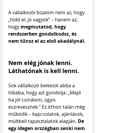
A vállalkozói bizalom nem az, hogy 
„hidd el, jó vagyok” – hanem az, 
hogy 
megmutatod, hogy 
rendszerben gondolkodsz, és 
nem tűnsz el az első akadálynál.
Nem elég jónak lenni. 
Láthatónak is kell lenni.
Sok vállalkozó beleesik abba a 
hibába, hogy azt gondolja: „Majd 
ha jól csinálom, úgyis 
észrevesznek.” Ez itthon talán még 
működik – kapcsolatok, ajánlások, 
múltbeli tapasztalatok alapján. 
De 
egy idegen országban senki nem 