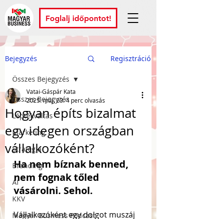
Foglalj időpontot!
Bejegyzés
Regisztráció
Összes Bejegyzés
Vatai-Gáspár Kata
Összes Bejegyzés
2025. máj. 23.
4 perc olvasás
Hogyan építs bizalmat
Léptékváltás
egy idegen országban
Marketing
vállalkozóként?
Stratégia
Ha nem bíznak benned, 
Branding
nem fognak tőled 
AI
vásárolni. Sehol.
KKV
Vállalkozóként egy dolgot muszáj 
Magyar Business Podcast