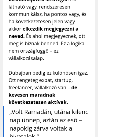
látható vagy, rendszeresen 
kommunikálsz, ha pontos vagy, és 
ha következetesen jelen vagy – 
akkor 
elkezdik megjegyezni a 
neved. 
És ahol megjegyeznek, ott 
meg is bíznak benned. Ez a logika 
nem országfüggő – ez 
vállalkozásalap.
Dubajban pedig ez különösen igaz. 
Ott rengeteg expat, startup, 
freelancer, vállalkozó van – 
de 
kevesen maradnak 
következetesen aktívak.
„Volt Ramadán, utána kilenc 
nap ünnep, aztán az eső – 
napokig zárva voltak a 
hivatalok.”