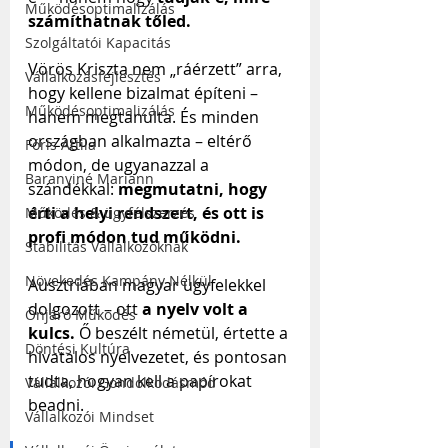
Működésoptimalizálás
számíthatnak tőled.
Szolgáltatói Kapacitás
Vörös Kriszta nem „ráérzett” arra, 
Vállalkozásfejlesztés
hogy kellene bizalmat építeni – 
Működésoptimalizálás
hanem megtanulta. És minden 
országban alkalmazta – eltérő 
Fóris Attila
módon, de ugyanazzal a 
Baranyiné Mariann
szándékkal: 
megmutatni, hogy 
érti a helyi rendszert, és ott is 
Működés & ügyfélszerzés
profi módon tud működni.
Stabilitás Vállalkozóknak
Növekedés Kampány Nélkül
Ausztriában magyar ügyfelekkel 
dolgozott – ott 
a nyelv volt a 
Önjáró Működés
kulcs. 
Ő beszélt németül, értette a 
Döntési Kultúra
hivatalos nyelvezetet, és pontosan 
tudta, hogyan kell a papírokat 
Vállalkozói Gondolkodásmód
beadni.
Vállalkozói Mindset