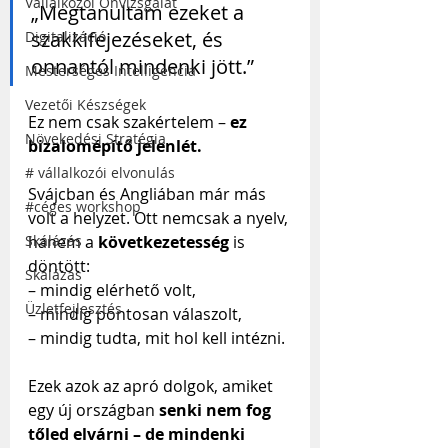
Vállalkozói Önvizsgálat
„Megtanultam ezeket a 
szakkifejezéseket, és 
Digitalizáció
onnantól mindenki jött.”
Mesterséges Intelligencia
Vezetői Készségek
Ez nem csak szakértelem – 
ez 
Növekedési Stratégia
bizalomépítő jelenlét.
# vállalkozói elvonulás
Svájcban és Angliában már más 
#céges workshop
volt a helyzet. Ott nemcsak a nyelv, 
Skálázás
hanem a 
következetesség
 is 
döntött: 
Skálázás
– mindig elérhető volt,
Üzletfejlesztés
– mindig pontosan válaszolt,
– mindig tudta, mit hol kell intézni.
Ezek azok az apró dolgok, amiket 
egy új országban 
senki nem fog 
tőled elvárni – de mindenki 