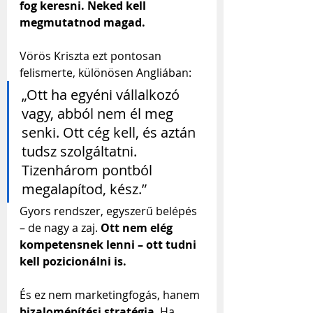
fog keresni. Neked kell 
megmutatnod magad.
Vörös Kriszta ezt pontosan 
felismerte, különösen Angliában:
„Ott ha egyéni vállalkozó 
vagy, abból nem él meg 
senki. Ott cég kell, és aztán 
tudsz szolgáltatni. 
Tizenhárom pontból 
megalapítod, kész.”
Gyors rendszer, egyszerű belépés 
– de nagy a zaj. 
Ott nem elég 
kompetensnek lenni – ott tudni 
kell pozicionálni is.
És ez nem marketingfogás, hanem 
bizalomépítési stratégia
. Ha 