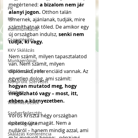
megértened: 
a bizalom nem jár 
PR
alanyi jogon. 
Otthon talán 
HR
ismernek, ajánlanak, tudják, mire 
számíthatnak tőled. De amikor egy 
Kommunikáció
új országban indulsz, 
senki nem 
Csapatépítés
tudja, ki vagy.
KKV Skálázás
Nem számít, milyen tapasztalatod 
Munkaerőpiac
van. Nem számít, milyen 
diplomáid, referenciáid vannak. Az 
Vállalkozás Építés
egyetlen dolog, ami számít: 
Nonprofit Szervezet
hogyan mutatod meg, hogy 
Startup
megbízható vagy – most, itt, 
ebben a környezetben.
Villámkérdések
Szofverfejlesztés
Vörös Kriszta négy országban 
építette újra magát. Nem a 
Közösségépítés
nulláról – hanem mindig azzal, ami 
Skálázás Konferencia
már megvolt benne:– pénzügyi 