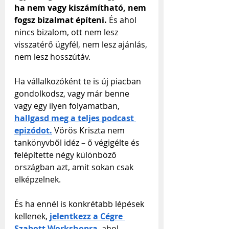
ha nem vagy kiszámítható, nem 
fogsz bizalmat építeni. 
És ahol 
nincs bizalom, ott nem lesz 
visszatérő ügyfél, nem lesz ajánlás, 
nem lesz hosszútáv.
Ha vállalkozóként te is új piacban 
gondolkodsz, vagy már benne 
vagy egy ilyen folyamatban, 
hallgasd meg a teljes podcast 
epizódot.
Vörös Kriszta nem 
tankönyvből idéz – ő végigélte és 
felépítette négy különböző 
országban azt, amit sokan csak 
elképzelnek.
És ha ennél is konkrétabb lépések 
kellenek, 
jelentkezz a Cégre 
Szabott Workshopra
, 
ahol 