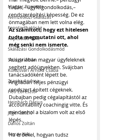
Magyar Business
tudás,– ügyfélgondolkodás,– 
rendszerépítési képesség. De ez 
Nemzetközi Skálázás
önmagában nem lett volna elég. 
Fenntarthatóság
Az számított, hogy ezt hitelesen 
tudta megmutatni ott, ahol 
Kapcsolati Tőke
még senki nem ismerte.
Skálázási Gondolkodásmód
Ausztriában magyar ügyfeleknek 
Szilágyi Attila
segített adóügyekben. Svájcban 
Kolozsvári Arnold Csaba
tanácsadóként lépett be. 
Zsapka Andrea
Angliában teljes pénzügyi 
rendszert épített cégeknek. 
Heti Ébresztő
Dubajban pedig cégalapítástól az 
Heinbach Dárius
accountability coachingig vitte. És 
mindenhol a bizalom volt az első 
Jáger László
lépés.
Dallos Zoltán
Forray Niki
Ha érdekel, hogyan tudsz 