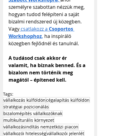
személyre szabottan nézzük meg, 
hogyan tudod felépíteni a saját 
bizalmi rendszered új közegben. 
Vagy
 csatlakozz a 
Csoportos 
Workshophoz
,
 ha inspiráló 
közegben fejlődnél és tanulnál.
A tudásod csak akkor ér 
valamit, ha bíznak benned. És a 
bizalom nem történik meg 
magától – építened kell.
Tags:
vállalkozás külföldön
cégalapítás külföldön
stratégiai pozicionálás
bizalomépítés vállalkozóknak
multikulturális környezet
vállalkozásindítás nemzetközi piacon
vállalkozói hitelesség
vállalkozói jelenlét