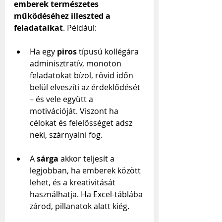
emberek természetes 
működéséhez illeszted a 
feladataikat
. Például:
Ha egy 
piros
 típusú kollégára 
adminisztratív, monoton 
feladatokat bízol, rövid időn 
belül elveszíti az érdeklődését 
– és vele együtt a 
motivációját. Viszont ha 
célokat és felelősséget adsz 
neki, szárnyalni fog.
A 
sárga
 akkor teljesít a 
legjobban, ha emberek között 
lehet, és a kreativitását 
használhatja. Ha Excel-táblába 
zárod, pillanatok alatt kiég.