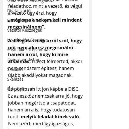
Vállalkozói Önvizsgálat
feladathoz, mint a vezető, és végül 
Digitalizáció
a vezető úgy érzi, hogy 
„mégiscsak nekem kell mindent 
Mesterséges Intelligencia
megcsinálnom”.
Vezetői Készségek
Növekedési Stratégia
A delegálás nem arról szól, hogy 
mit nem akarsz megcsinálni – 
# vállalkozói elvonulás
hanem arról, hogy ki mire 
#céges workshop
alkalmas.
 Ha ezt félreérted, akkor 
nem rendszert építesz, hanem 
Skálázás
újabb akadályokat magadnak.
Skálázás
És pontosan itt jön képbe a DISC. 
Üzletfejlesztés
Ez az eszköz nemcsak arra jó, hogy 
jobban megértsd a csapatodat, 
hanem arra is, hogy tudatosan 
tudd: 
melyik feladat kinek való
.
Nem azért, mert így igazságos, 