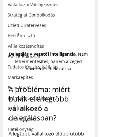
Vállalkozói Válságkezelés
Stratégiai Gondolkodás
Üzleti Újratervezés
Heti Ébresztő
Vállalkozásindítás
Delegálás = vezetői intelligencia.
 Nem 
Huszti Boldizsár
tehermentesítés, hanem a céged 
Tudatos Kockázatvállalás
növekedésének kulcsa.
Márkaépítés
A probléma: miért 
Brandépítés
bukik el a legtöbb 
Prémium Szolgáltatók
vállalkozó a 
Üzletfejlesztés
delegálásban?
Automatizálás
Hatékonyság
A legtöbb vállalkozó előbb-utóbb 