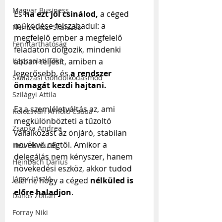
Magyar Business
És 
ha ezt jól csinálod,
 a céged 
működése felszabadul: a 
Nemzetközi Skálázás
megfelelő ember a megfelelő 
Fenntarthatóság
feladaton dolgozik, mindenki 
Kapcsolati Tőke
abban teljesít, amiben a 
legerősebb, és 
a rendszer 
Skálázási Gondolkodásmód
önmagát kezdi hajtani.
Szilágyi Attila
Ez a szemléletváltás az, ami 
Kolozsvári Arnold Csaba
megkülönbözteti a tűzoltó 
Zsapka Andrea
vállalkozást az önjáró, stabilan 
növekvő cégtől. Amikor a 
Heti Ébresztő
delegálás nem kényszer, hanem 
Heinbach Dárius
növekedési eszköz, akkor tudod 
Jáger László
elérni, hogy a céged 
nélküled is 
előre haladjon
.
Dallos Zoltán
Forray Niki