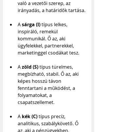
való a vezetői szerep, az 
irányadás, a határidők tartása.
A 
sárga (I)
 típus lelkes, 
inspiráló, remekül 
kommunikál. Ő az, aki 
ügyfelekkel, partnerekkel, 
marketinggel csodákat tesz.
A 
zöld (S)
 típus türelmes, 
megbízható, stabil. Ő az, aki 
képes hosszú távon 
fenntartani a működést, a 
folyamatokat, a 
csapatszellemet.
A 
kék (C)
 típus precíz, 
analitikus, szabálykövető. Ő 
az, aki a pénzügyekben, 