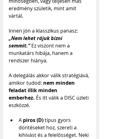
minőségben, vagy teljesen más 
eredmény születik, mint amit 
vártál.
Innen jön a klasszikus panasz:
„Nem lehet rájuk bízni 
semmit.”
Ez viszont nem a 
munkatárs hibája, hanem a 
rendszer hiánya.
A delegálás akkor válik stratégiává, 
amikor tudod: 
nem minden 
feladat illik minden 
emberhez.
 És itt válik a DISC üzleti 
eszközzé.
A 
piros (D)
 típus gyors 
döntéseket hoz, szereti a 
kihívást és a felelősséget. Neki 