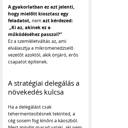
A gyakorlatban ez azt jelenti, 
hogy mielőtt kiosztasz egy 
feladatot,
 nem 
azt kérdezed: 
„Ki az, akinek ez a 
működéséhez passzol?”
Ez a szemléletváltás az, ami 
elválasztja a mikromenedzselő 
vezetőt azoktól, akik önjáró, erős 
csapatot építenek.
A stratégiai delegálás a 
növekedés kulcsa
Ha a delegálást csak 
tehermentesítésnek tekinted, a 
cég sosem fog kinőni a káoszból. 
Mert mindig marad valaki, aki nem 