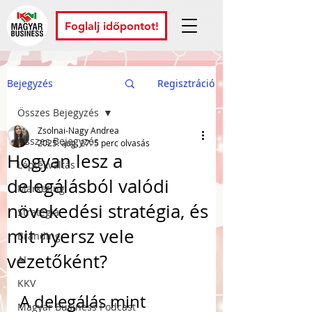
Foglalj időpontot!
Bejegyzés
Regisztráció
Összes Bejegyzés
Zsolnai-Nagy Andrea
Összes Bejegyzés
2025. aug. 27.
5 perc olvasás
Hogyan lesz a
Léptékváltás
delegálásból valódi
Marketing
növekedési stratégia, és
Stratégia
mit nyersz vele
Branding
vezetőként?
AI
KKV
A delegálás mint 
Magyar Business Podcast