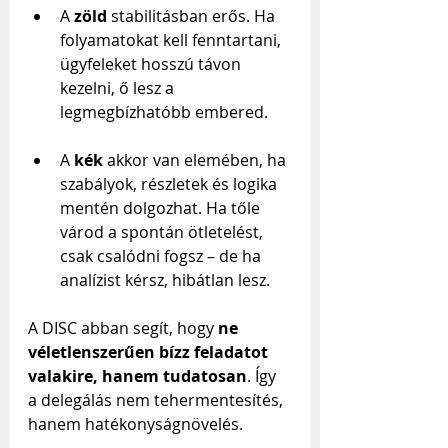
A 
zöld
 stabilitásban erős. Ha 
folyamatokat kell fenntartani, 
ügyfeleket hosszú távon 
kezelni, ő lesz a 
legmegbízhatóbb embered.
A 
kék
 akkor van elemében, ha 
szabályok, részletek és logika 
mentén dolgozhat. Ha tőle 
várod a spontán ötletelést, 
csak csalódni fogsz – de ha 
analízist kérsz, hibátlan lesz.
A DISC abban segít, hogy 
ne 
véletlenszerűen bízz feladatot 
valakire, hanem tudatosan
. Így 
a delegálás nem tehermentesítés, 
hanem hatékonyságnövelés.