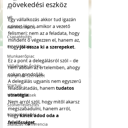
növekedési eszköz
PR
HR
Egy vállalkozás akkor tud igazán 
szintet lépni, amikor a vezető 
Kommunikáció
felismeri: nem az a feladata, hogy 
Csapatépítés
mindent ő végezzen el, hanem az, 
KKV Skálázás
hogy 
jól ossza ki a szerepeket
. 
Munkaerőpiac
Ez a pont a delegálásról szól – de 
Vállalkozás Építés
nem abban az értelemben, ahogy 
sokan gondolják.
Nonprofit Szervezet
A delegálás ugyanis nem egyszerű 
Startup
feladatátadás, hanem 
tudatos 
stratégia
. 
Villámkérdések
Nem arról szól, hogy mitől akarsz 
Szofverfejlesztés
megszabadulni, hanem arról, 
Közösségépítés
hogy 
kinek adod oda a 
felelősséget
.
Skálázás Konferencia