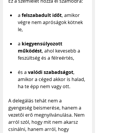
Ez a szemlélet hozza el számodra:
a 
felszabadult időt
, amikor 
végre nem apróságok kötnek 
le,
a 
kiegyensúlyozott 
működést
, ahol kevesebb a 
feszültség és a félreértés,
és a 
valódi szabadságot
, 
amikor a céged akkor is halad, 
ha te épp nem vagy ott.
A delegálás tehát nem a 
gyengeség beismerése, hanem a 
vezetői erő megnyilvánulása. Nem 
arról szól, hogy mit nem akarsz 
csinálni, hanem arról, hogy 