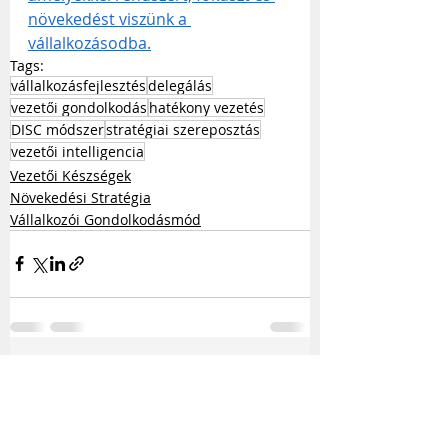
növekedést viszünk a 
vállalkozásodba.
Tags:
vállalkozásfejlesztés
delegálás
vezetői gondolkodás
hatékony vezetés
DISC módszer
stratégiai szereposztás
vezetői intelligencia
Vezetői Készségek
Növekedési Stratégia
Vállalkozói Gondolkodásmód
Kapcsolódó
Az összes
megtekintése
bejegyzések