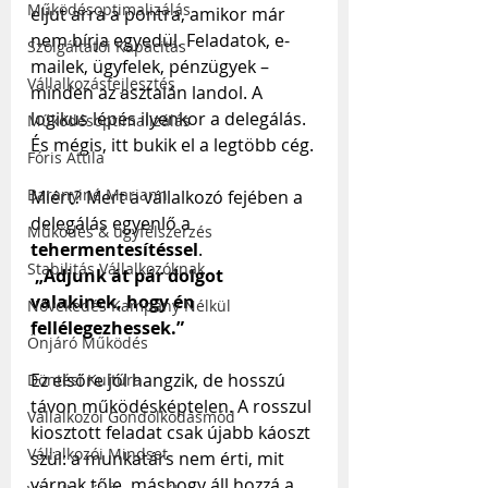
Működésoptimalizálás
eljut arra a pontra, amikor már 
nem bírja egyedül. Feladatok, e-
Szolgáltatói Kapacitás
mailek, ügyfelek, pénzügyek – 
Vállalkozásfejlesztés
minden az asztalán landol. A 
logikus lépés ilyenkor a delegálás. 
Működésoptimalizálás
És mégis, itt bukik el a legtöbb cég.
Fóris Attila
Baranyiné Mariann
Miért? Mert a vállalkozó fejében a 
delegálás egyenlő a 
Működés & ügyfélszerzés
tehermentesítéssel
.
Stabilitás Vállalkozóknak
„Adjunk át pár dolgot 
valakinek, hogy én 
Növekedés Kampány Nélkül
fellélegezhessek.” 
Önjáró Működés
Ez elsőre jól hangzik, de hosszú 
Döntési Kultúra
távon működésképtelen. A rosszul 
Vállalkozói Gondolkodásmód
kiosztott feladat csak újabb káoszt 
Vállalkozói Mindset
szül: a munkatárs nem érti, mit 
várnak tőle, máshogy áll hozzá a 