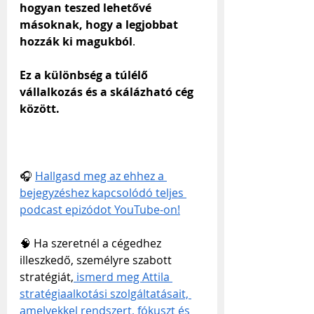
hogyan teszed lehetővé 
másoknak, hogy a legjobbat 
hozzák ki magukból
.
Ez a különbség a túlélő 
vállalkozás és a skálázható cég 
között.
🎧 
Hallgasd meg az ehhez a 
bejegyzéshez kapcsolódó teljes 
podcast epizódot YouTube-on!
🧠 Ha szeretnél a cégedhez 
illeszkedő, személyre szabott 
stratégiát,
 ismerd meg Attila 
stratégiaalkotási szolgáltatásait, 
amelyekkel rendszert, fókuszt és 