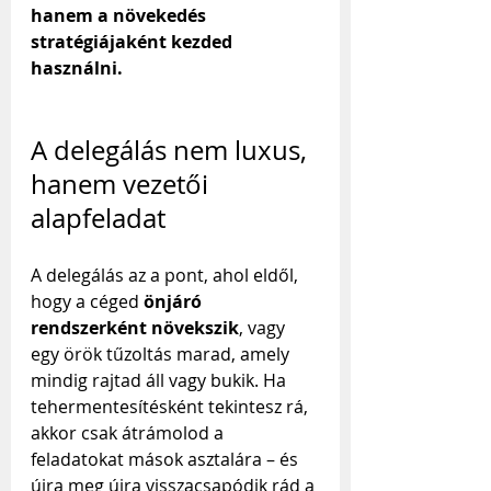
hanem a növekedés 
stratégiájaként kezded 
használni.
A delegálás nem luxus, 
hanem vezetői 
alapfeladat
A delegálás az a pont, ahol eldől, 
hogy a céged 
önjáró 
rendszerként növekszik
, vagy 
egy örök tűzoltás marad, amely 
mindig rajtad áll vagy bukik. Ha 
tehermentesítésként tekintesz rá, 
akkor csak átrámolod a 
feladatokat mások asztalára – és 
újra meg újra visszacsapódik rád a 