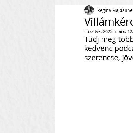
Regina Majdánné
AI
KKV
Magyar Busi
Villámkér
Frissítve:
2023. márc. 12
Kommunikáció
Csapaté
Tudj meg több
kedvenc podcas
szerencse, jöv
Vállalkozás Építés
Nonpr
Villámkérdések
Szofverf
Skálázás Konferencia
M
Fenntarthatóság
Kapcso