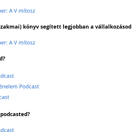
er: A V mítosz
szakmai) könyv segített legjobban a vállalkozáso
er: A V mítosz
d?
odcast
ténelem Podcast
cast
 podcasted?
odcast