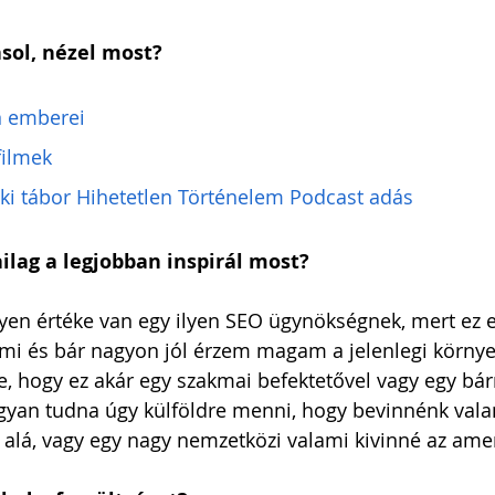
asol, nézel most?
n emberei
filmek
ki tábor Hihetetlen Történelem Podcast adás
ilag a legjobban inspirál most?
yen értéke van egy ilyen SEO ügynökségnek, mert ez 
lami és bár nagyon jól érzem magam a jelenlegi körny
, hogy ez akár egy szakmai befektetővel vagy egy bár
gyan tudna úgy külföldre menni, hogy bevinnénk vala
alá, vagy egy nagy nemzetközi valami kivinné az amer