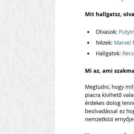
Mit hallgatsz, olv
Olvasok: 
Putyi
Nézek: 
Marvel 
Hallgatok: 
Recs
Mi az, ami szakma
Megtudni, hogy mil
piacra kivihető va
érdekes dolog lenne
beolvadással ez ho
nemzetközi ernyője 