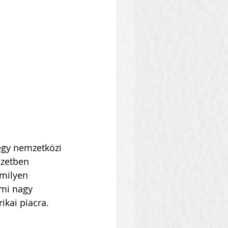
egy nemzetközi 
ezetben 
milyen 
mi nagy 
ikai piacra.