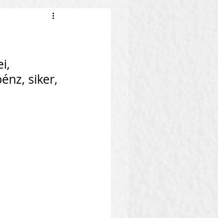
i, 
nz, siker, 