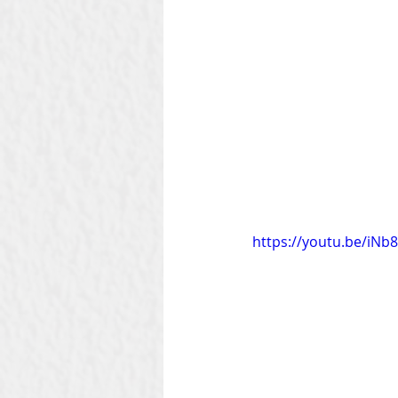
Szilágyi Attila
Kolozsvár
Heti Ébresztő
Heinbach
https://youtu.be/iN