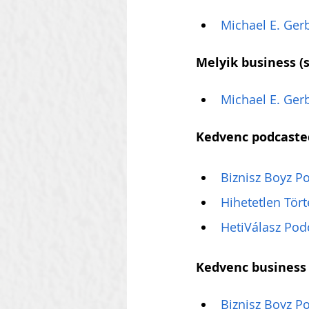
Michael E. Gerb
Melyik business (
Michael E. Gerb
Kedvenc podcaste
Biznisz Boyz P
Hihetetlen Tör
HetiVálasz Pod
Kedvenc business
Biznisz Boyz P