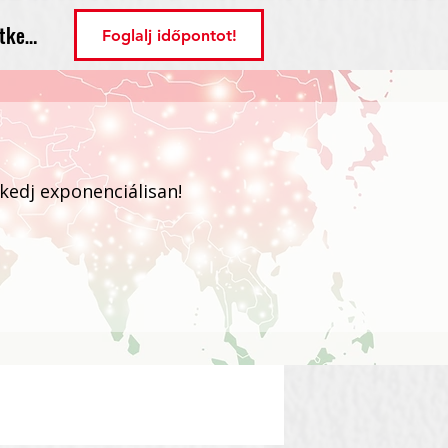
tkezés
Foglalj időpontot!
ekedj exponenciálisan!
Bejelentkezés / Regisztráció