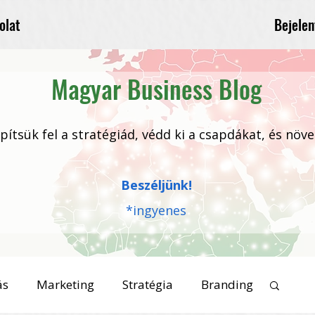
Bejelen
olat
Magyar Business Blog
 építsük fel a stratégiád, védd ki a csapdákat, és növ
Beszéljünk!
*ingyenes
ás
Marketing
Stratégia
Branding