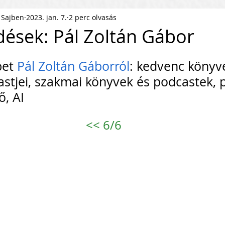
 Sajben
2023. jan. 7.
2 perc olvasás
ness Podcast
PR
HR
dések: Pál Zoltán Gábor
.
pítés
KKV Skálázás
Munkaerőpiac
et 
Pál Zoltán Gáborról
: kedvenc könyve
tjei, szakmai könyvek és podcastek, pé
ő, AI
ofit Szervezet
Startup
<<
 6/6
ejlesztés
Közösségépítés
agyar Business
Nemzetközi Skálázás
lati Tőke
Skálázási Gondolkodásmód