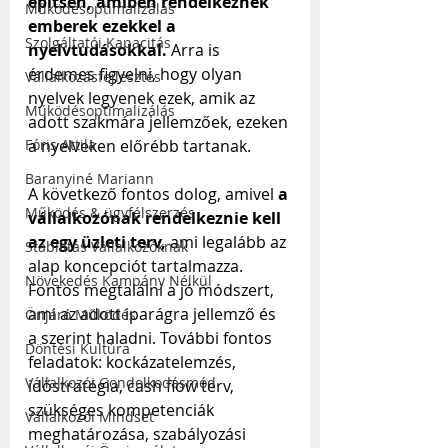
építsen, amiben rendelkeznek 
Működésoptimalizálás
emberek ezekkel a 
Szolgáltatói Kapacitás
nyelvtudásokkal.
 Arra is 
érdemes figyelni, hogy olyan 
Vállalkozásfejlesztés
nyelvek legyenek ezek, amik az 
Működésoptimalizálás
adott szakmára jellemzőek, ezeken 
a nyelveken előrébb tartanak.
Fóris Attila
Baranyiné Mariann
A következő fontos dolog, amivel 
a 
Működés & ügyfélszerzés
vállalkozónak rendelkeznie kell 
az egy üzleti terv,
 ami legalább az 
Stabilitás Vállalkozóknak
alap koncepciót tartalmazza. 
Növekedés Kampány Nélkül
Fontos megtalálni a jó módszert, 
ami az adott iparágra jellemző és 
Önjáró Működés
a szerint haladni. További fontos 
Döntési Kultúra
feladatok: kockázatelemzés, 
Vállalkozói Gondolkodásmód
időstratégia, cash flow terv, 
szükséges kompetenciák 
Vállalkozói Mindset
meghatározása, szabályozási 