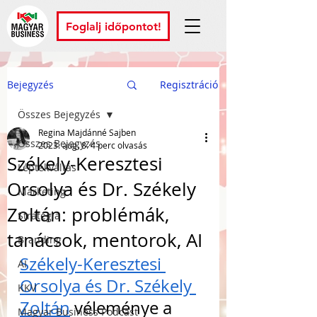
Foglalj időpontot!
Bejegyzés
Regisztráció
Összes Bejegyzés
Regina Majdánné Sajben
Összes Bejegyzés
2023. aug. 8.
4 perc olvasás
Székely-Keresztesi
Léptékváltás
Orsolya és Dr. Székely
Marketing
Zoltán: problémák,
Stratégia
tanácsok, mentorok, AI
Branding
Székely-Keresztesi 
AI
Orsolya és Dr. Székely 
KKV
Zoltán
 véleménye a 
Magyar Business Podcast