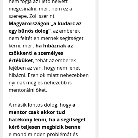
nem fogja az illető helyett 
megcsinálni, mert nem ez a 
szerepe. Zoli szerint 
Magyarországon „a kudarc az 
egy bűnös dolog”
, az emberek 
nem feltétlen mernek segítséget 
kérni, mert 
ha hibáznak az 
csökkenti a személyes 
értéküket
, tehát az emberek 
fejében az van, hogy nem lehet 
hibázni. Ezen ok miatt nehezebben 
nyílnak meg és nehezebb is 
mentorálni őket.
A másik fontos dolog, hogy 
a 
mentor csak akkor tud 
hatékony lenni, ha a segítséget 
kérő teljesen megbízik benne
, 
elmond minden problémát és 