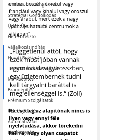
ember beszél németül vagy 
Vállalkozói Válságkezelés
franciául vagy kínaiul vagy oroszul 
Stratégiai Gondolkodás
vagy arabul, mert ezek a nagy 
„pénz és hatalmi centrumok a 
Üzleti Újratervezés
világban”.
Heti Ébresztő
Vállalkozásindítás
„Függetlenül attól, hogy 
Huszti Boldizsár
ezek most jóban vannak 
egymással vagy rosszban, 
Tudatos Kockázatvállalás
egy üzletembernek tudni 
Márkaépítés
kell tárgyalni baráttal is 
Brandépítés
meg ellenséggel is.” (Zoli)
Prémium Szolgáltatók
Ha esetleg az alapítónak nincs is 
Üzletfejlesztés
ilyen vagy ennyi féle 
Automatizálás
nyelvtudása, akkor törekedni 
Hatékonyság
kell rá, hogy olyan csapatot 