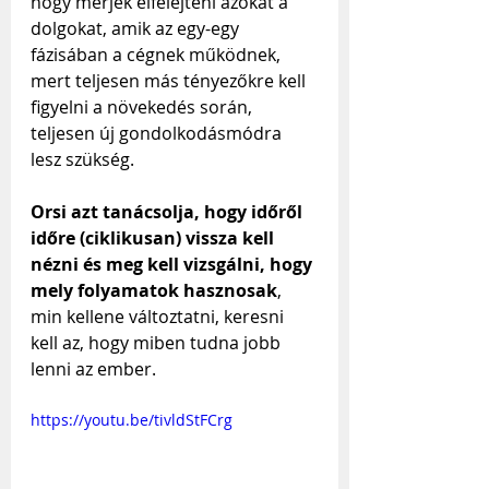
hogy merjék elfelejteni azokat a 
dolgokat, amik az egy-egy 
fázisában a cégnek működnek, 
mert teljesen más tényezőkre kell 
figyelni a növekedés során, 
teljesen új gondolkodásmódra 
lesz szükség.
Orsi azt tanácsolja, hogy időről 
időre (ciklikusan) vissza kell 
nézni és meg kell vizsgálni, hogy 
mely folyamatok hasznosak
, 
min kellene változtatni, keresni 
kell az, hogy miben tudna jobb 
lenni az ember.
https://youtu.be/tivldStFCrg