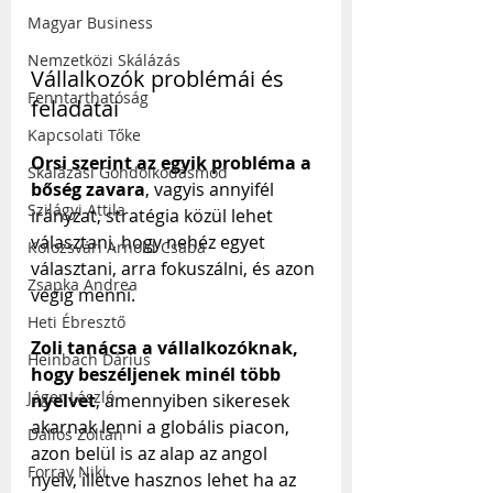
Magyar Business
Nemzetközi Skálázás
Vállalkozók problémái és 
Fenntarthatóság
feladatai 
Kapcsolati Tőke
Orsi szerint az egyik probléma a 
Skálázási Gondolkodásmód
bőség zavara
, vagyis annyifél 
Szilágyi Attila
irányzat, stratégia közül lehet 
választani, hogy nehéz egyet 
Kolozsvári Arnold Csaba
választani, arra fokuszálni, és azon 
Zsapka Andrea
végig menni. 
Heti Ébresztő
Zoli tanácsa a vállalkozóknak, 
Heinbach Dárius
hogy beszéljenek minél több 
Jáger László
nyelvet
, amennyiben sikeresek 
akarnak lenni a globális piacon, 
Dallos Zoltán
azon belül is az alap az angol 
Forray Niki
nyelv, illetve hasznos lehet ha az 