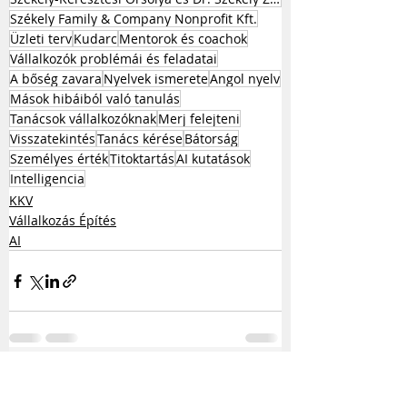
Székely Family & Company Nonprofit Kft.
Üzleti terv
Kudarc
Mentorok és coachok
Vállalkozók problémái és feladatai
A bőség zavara
Nyelvek ismerete
Angol nyelv
Mások hibáiból való tanulás
Tanácsok vállalkozóknak
Merj felejteni
Visszatekintés
Tanács kérése
Bátorság
Személyes érték
Titoktartás
AI kutatások
Intelligencia
KKV
Vállalkozás Építés
AI
Kapcsolódó
Az összes
megtekintése