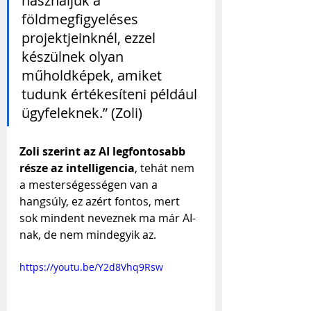
használjuk a 
földmegfigyeléses 
projektjeinknél, ezzel 
készülnek olyan 
műholdképek, amiket 
tudunk értékesíteni például 
ügyfeleknek.” (Zoli)
Zoli szerint az AI legfontosabb 
része az intelligencia
, tehát nem 
a mesterségességen van a 
hangsúly, ez azért fontos, mert 
sok mindent neveznek ma már AI-
nak, de nem mindegyik az. 
https://youtu.be/Y2d8Vhq9Rsw