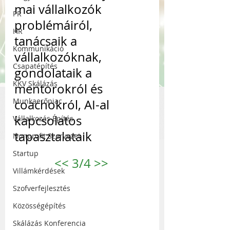
mai vállalkozók 
PR
problémáiról, 
HR
tanácsaik a 
Kommunikáció
vállalkozóknak, 
Csapatépítés
gondolataik a 
KKV Skálázás
mentorokról és 
Munkaerőpiac
coachokról, AI-al 
kapcsolatos 
Vállalkozás Építés
tapasztalataik
Nonprofit Szervezet
Startup
<<
 3/4 
>>
Villámkérdések
Szofverfejlesztés
Közösségépítés
Skálázás Konferencia