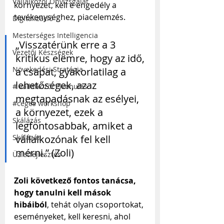
Vállalkozói Önvizsgálat
környezet, kell e engedély a 
tevékenységhez, piacelemzés.
Digitalizáció
Mesterséges Intelligencia
„Visszatérünk erre a 3 
Vezetői Készségek
kritikus elemre, hogy az idő, 
Növekedési Stratégia
a csapat, gyakorlatilag a 
lehetőségek, azaz 
# vállalkozói elvonulás
megtapadásnak az esélyei, 
#céges workshop
a környezet, ezek a 
Skálázás
legfontosabbak, amiket a 
vállalkozónak fel kell 
Skálázás
mérni.” (Zoli)
Üzletfejlesztés
Zoli következő fontos tanácsa, 
hogy tanulni kell mások 
hibáiból
, tehát olyan csoportokat, 
eseményeket, kell keresni, ahol 