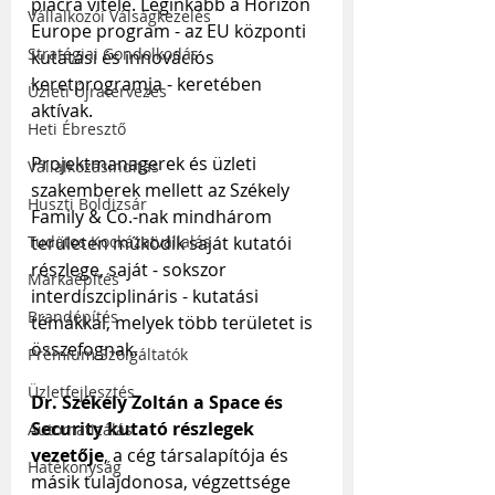
piacra vitele. Leginkább a Horizon 
Vállalkozói Válságkezelés
Europe program - az EU központi 
Stratégiai Gondolkodás
kutatási és innovációs 
keretprogramja - keretében 
Üzleti Újratervezés
aktívak.
Heti Ébresztő
Projektmanagerek és üzleti 
Vállalkozásindítás
szakemberek mellett az Székely 
Huszti Boldizsár
Family & Co.-nak mindhárom 
területen működik saját kutatói 
Tudatos Kockázatvállalás
részlege, saját - sokszor 
Márkaépítés
interdiszciplináris - kutatási 
Brandépítés
témákkal, melyek több területet is 
összefognak. 
Prémium Szolgáltatók
Üzletfejlesztés
Dr. Székely Zoltán a Space és 
Security kutató részlegek 
Automatizálás
vezetője
, a cég társalapítója és 
Hatékonyság
másik tulajdonosa, végzettsége 