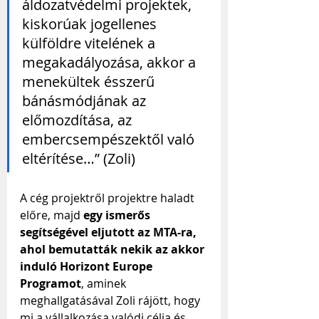
áldozatvédelmi projektek, 
kiskorúak jogellenes 
külföldre vitelének a 
megakadályozása, akkor a 
menekültek ésszerű 
bánásmódjának az 
előmozdítása, az 
embercsempészektől való 
eltérítése…” (Zoli)
A cég projektről projektre haladt 
előre, majd 
egy ismerős 
segítségével eljutott az MTA-ra, 
ahol bemutatták nekik az akkor 
induló Horizont Europe 
Programot
, aminek 
meghallgatásával Zoli rájött, hogy 
mi a vállalkozása valódi célja és 