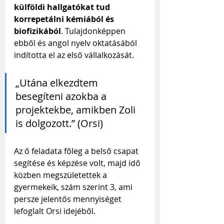
külföldi hallgatókat tud 
korrepetálni kémiából és 
biofizikából
. Tulajdonképpen 
ebből és angol nyelv oktatásából 
indította el az első vállalkozását.
„Utána elkezdtem 
besegíteni azokba a 
projektekbe, amikben Zoli 
is dolgozott.” (Orsi)
Az ő feladata főleg a belső csapat 
segítése és képzése volt, majd idő 
közben megszületettek a 
gyermekeik, szám szerint 3, ami 
persze jelentős mennyiséget 
lefoglalt Orsi idejéből.