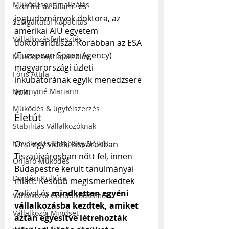
Működésoptimalizálás
szerint az állam- és 
jogtudományok doktora, az 
Szolgáltatói Kapacitás
amerikai AIU egyetem 
Vállalkozásfejlesztés
doktorandusza. Korábban az ESA 
(European Space Agency) 
Működésoptimalizálás
magyarországi üzleti 
Fóris Attila
inkubátorának egyik menedzsere 
volt.
Baranyiné Mariann
Működés & ügyfélszerzés
Életút
Stabilitás Vállalkozóknak
Orsi egy vidéki kisvárosban 
Növekedés Kampány Nélkül
Tiszaújvárosban nőtt fel, innen 
Önjáró Működés
Budapestre került tanulmányai 
Döntési Kultúra
miatt. Később megismerkedtek 
Zolival és 
mindketten egyéni 
Vállalkozói Gondolkodásmód
vállalkozásba kezdtek, amiket 
Vállalkozói Mindset
aztán egyesítve létrehozták 