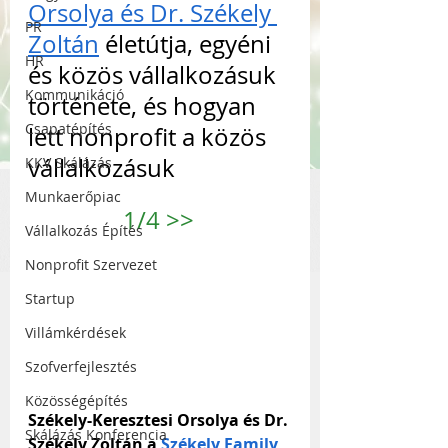
Orsolya és Dr. Székely 
PR
Zoltán
 életútja, egyéni 
HR
és közös vállalkozásuk 
Kommunikáció
története, és hogyan 
Csapatépítés
lett nonprofit a közös 
vállalkozásuk
KKV Skálázás
Munkaerőpiac
1/4 
>>
Vállalkozás Építés
Nonprofit Szervezet
Startup
Villámkérdések
Szofverfejlesztés
Közösségépítés
Székely-Keresztesi Orsolya és Dr. 
Skálázás Konferencia
Székely Zoltán a 
Székely Family 