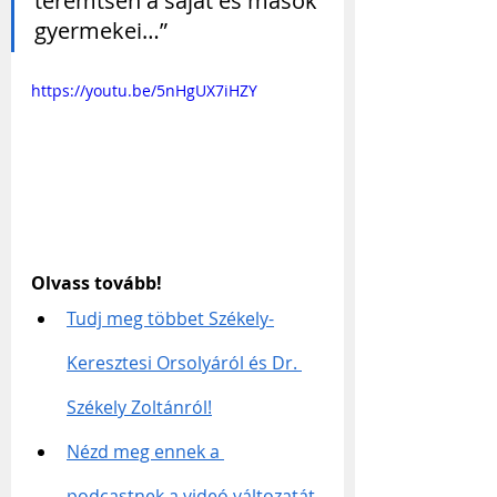
teremtsen a saját és mások 
gyermekei…”
https://youtu.be/5nHgUX7iHZY
Olvass tovább!
Tudj meg többet Székely-
Keresztesi Orsolyáról és Dr. 
Székely Zoltánról!
Nézd meg ennek a 
podcastnek a videó változatát 