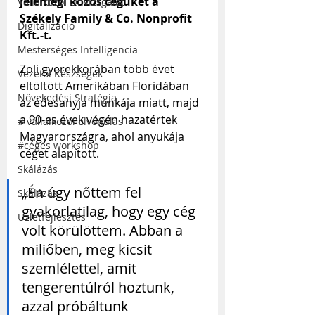
jelenlegi közös cégüket a 
Vállalkozói Önvizsgálat
Székely Family & Co. Nonprofit 
Digitalizáció
Kft.-t.
Mesterséges Intelligencia
Zoli gyerekkorában több évet 
Vezetői Készségek
eltöltött Amerikában Floridában 
Növekedési Stratégia
az édesanyja munkája miatt, majd 
a 90-es évek végén hazatértek 
# vállalkozói elvonulás
Magyarországra, ahol anyukája 
#céges workshop
céget alapított.
Skálázás
„Én úgy nőttem fel 
Skálázás
gyakorlatilag, hogy egy cég 
Üzletfejlesztés
volt körülöttem. Abban a 
miliőben, meg kicsit 
szemlélettel, amit 
tengerentúlról hoztunk, 
azzal próbáltunk 