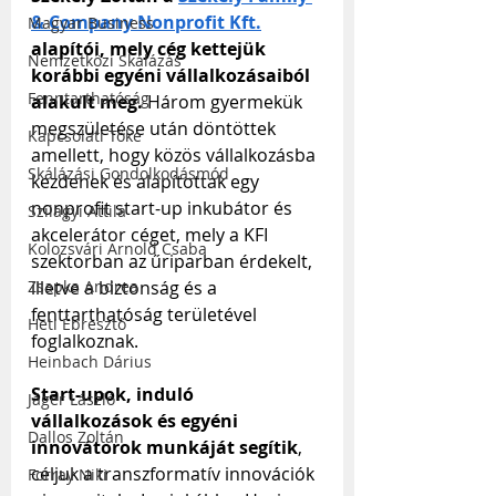
& Company Nonprofit Kft.
Magyar Business
alapítói, mely cég kettejük 
Nemzetközi Skálázás
korábbi egyéni vállalkozásaiból 
Fenntarthatóság
alakult meg.
 Három gyermekük 
megszületése után döntöttek 
Kapcsolati Tőke
amellett, hogy közös vállalkozásba 
Skálázási Gondolkodásmód
kezdenek és alapítottak egy 
nonprofit start-up inkubátor és 
Szilágyi Attila
akcelerátor céget, mely a KFI 
Kolozsvári Arnold Csaba
szektorban az űriparban érdekelt, 
illetve a biztonság és a 
Zsapka Andrea
fenttarthatóság területével 
Heti Ébresztő
foglalkoznak. 
Heinbach Dárius
Start-upok, induló 
Jáger László
vállalkozások és egyéni 
Dallos Zoltán
innovátorok munkáját segítik
, 
céljuk a transzformatív innovációk 
Forray Niki