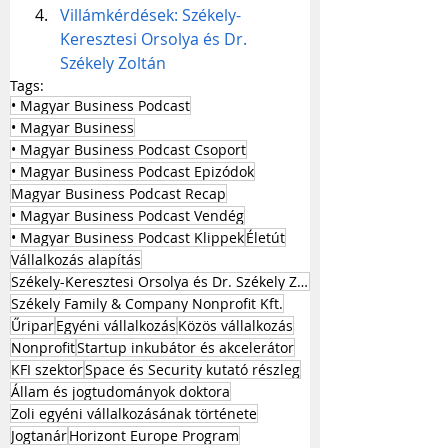
Villámkérdések: Székely-
Keresztesi Orsolya és Dr. 
Székely Zoltán
Tags:
• Magyar Business Podcast
• Magyar Business
• Magyar Business Podcast Csoport
• Magyar Business Podcast Epizódok
Magyar Business Podcast Recap
• Magyar Business Podcast Vendég
• Magyar Business Podcast Klippek
Életút
Vállalkozás alapítás
Székely-Keresztesi Orsolya és Dr. Székely Zoltán
Székely Family & Company Nonprofit Kft.
Űripar
Egyéni vállalkozás
Közös vállalkozás
Nonprofit
Startup inkubátor és akcelerátor
KFI szektor
Space és Security kutató részleg
Állam és jogtudományok doktora
Zoli egyéni vállalkozásának története
Jogtanár
Horizont Europe Program