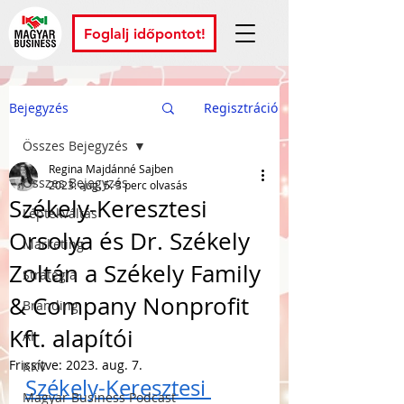
Foglalj időpontot!
Bejegyzés
Regisztráció
Összes Bejegyzés
Regina Majdánné Sajben
Összes Bejegyzés
2023. aug. 5.
3 perc olvasás
Székely-Keresztesi
Léptékváltás
Orsolya és Dr. Székely
Marketing
Zoltán a Székely Family
Stratégia
& Company Nonprofit
Branding
Kft. alapítói
AI
Frissítve:
2023. aug. 7.
KKV
Székely-Keresztesi 
Magyar Business Podcast