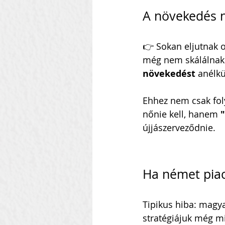
A növekedés n
👉 Sokan eljutnak o
még nem skálálnak. 
növekedést
 anélkü
Ehhez nem csak fol
nőnie kell, hanem 
"
újjászerveződnie.
Ha német piacr
Tipikus hiba: magy
stratégiájuk még mi