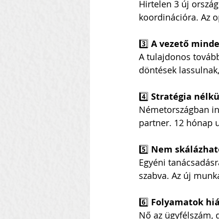
Hirtelen 3 új ország
koordinációra. Az o
3️⃣ 
A vezető mind
A tulajdonos tovább
döntések lassulnak
4️⃣ 
Stratégia nélkü
Németországban indul
partner. 12 hónap 
5️⃣ 
Nem skálázható
Egyéni tanácsadásra
szabva. Az új munk
6️⃣ 
Folyamatok hi
Nő az ügyfélszám, 