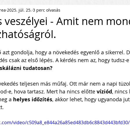
rea
2025. júl. 25.
3 perc olvasás
ness Podcast
PR
HR
s veszélyei - Amit nem mo
zhatóságról.
pítés
KKV Skálázás
Munkaerőpiac
 azt gondolja, hogy a növekedés egyenlő a sikerrel. D
ofit Szervezet
Startup
és csak az első lépés. A kérdés nem az, hogy tudsz-e
 skálázni tudatosan?
ejlesztés
Közösségépítés
ekedés teljesen más műfaj. Ott már nem a napi tüzolt
d-e, hova tartasz. Mert ha nincs előtte 
víziód
, nincs
meg a 
helyes időzítés
, akkor lehet, hogy ugyanoda juts
agyar Business
Nemzetközi Skálázás
t.
atic.com/video/c509a8_e844a26a85ed483db6c8843d443bfd30/
lati Tőke
Skálázási Gondolkodásmód