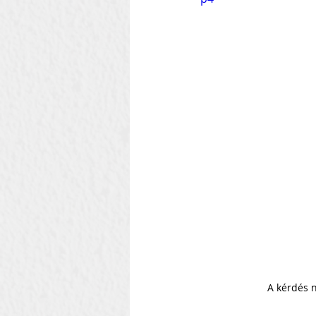
Szilágyi Attila
Kolozsvár
Heti Ébresztő
Heinbach
A kérdés 