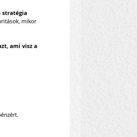
 
stratégia 
ritások, mikor 
t, ami visz a 
pénzért.