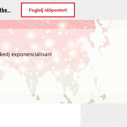
tkezés
Foglalj időpontot!
ekedj exponenciálisan!
Bejelentkezés / Regisztráció