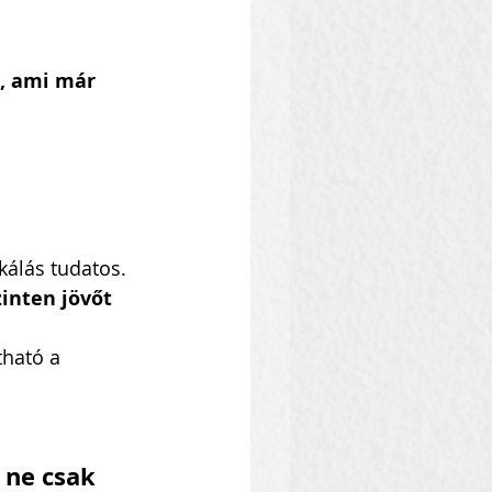
t, ami már 
kálás tudatos.
zinten jövőt 
tható a 
 ne csak 