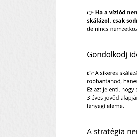
👉 
Ha a víziód nem
skálázol, csak sod
de nincs nemzetköz
Gondolkodj i
👉 A sikeres skáláz
robbantanod, hane
Ez azt jelenti, ho
3 éves jövőd alapjá
lényegi eleme.
A stratégia n