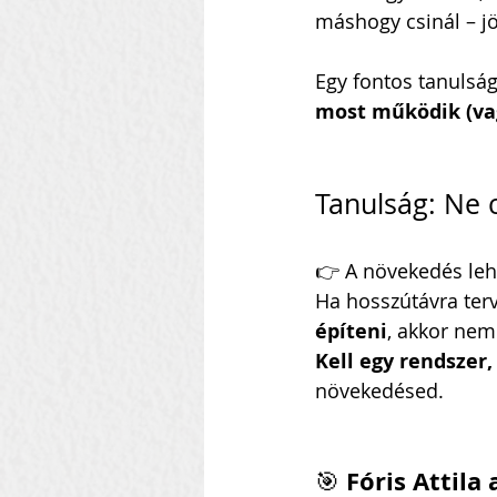
máshogy csinál – jö
Egy fontos tanulság
most működik (va
Tanulság: Ne c
👉 A növekedés lehe
Ha hosszútávra terv
építeni
, akkor nem
Kell egy rendszer,
növekedésed.
Fóris Attila
🎯 