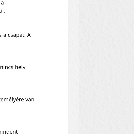
 a 
ul.
 a csapat. A 
nincs helyi 
személyére van 
mindent 