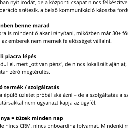
ban nyit irodát, de a központi csapat nincs felkészítve
peráció szétesik, a belső kommunikáció káoszba ford
enben benne marad
ra is mindent ő akar irányítani, miközben már 30+ fős
, az emberek nem mernek felelősséget vállalni.
li piacra lépés
 el, mert „ott van pénz”, de nincs lokalizált ajánlat, 
után zéró megtérülés.
 termék / szolgáltatás
 épülő üzletet próbál skálázni – de a szolgáltatás a 
atársakkal nem ugyanazt kapja az ügyfél.
ánya = tüzek minden nap
de nincs CRM, nincs onboarding folyamat. Mindenki 