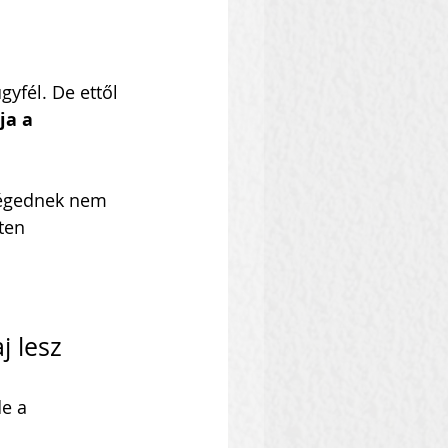
yfél. De ettől 
ja a 
cégednek nem 
ten 
j lesz
e a 