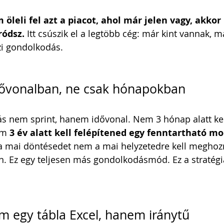
 öleli fel azt a piacot, ahol már jelen vagy, akko
ródsz.
 Itt csúszik el a legtöbb cég: már kint vannak, m
i gondolkodás.
dővonalban, ne csak hónapokban
ás nem sprint, hanem idővonal. Nem 3 hónap alatt kel
m 
3 év alatt kell felépítened egy fenntartható mo
gy a mai döntésedet nem a mai helyzetedre kell megho
n. Ez egy teljesen más gondolkodásmód. Ez a stratégi
em egy tábla Excel, hanem iránytű