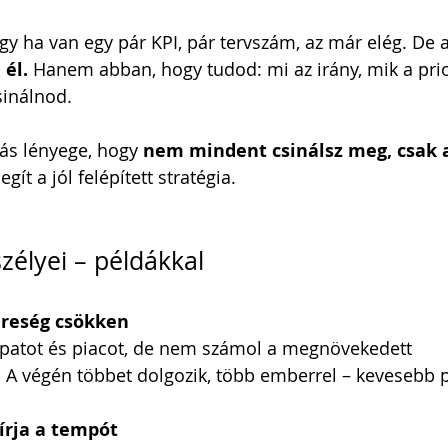
ogy ha van egy pár KPI, pár tervszám, az már elég. De a
él.
 Hanem abban, hogy tudod: mi az irány, mik a prio
inálnod.
ás lényege, hogy 
nem mindent csinálsz meg, csak az
gít a jól felépített stratégia.
zélyei – példákkal
ereség csökken
sapatot és piacot, de nem számol a megnövekedett 
. A végén többet dolgozik, több emberrel – kevesebb 
írja a tempót