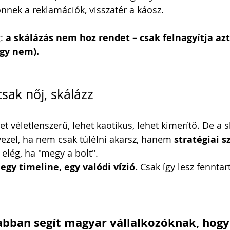
nnek a reklamációk, visszatér a káosz.
: 
a skálázás nem hoz rendet – csak felnagyítja az
gy nem).
sak nőj, skálázz
t véletlenszerű, lehet kaotikus, lehet kimerítő. De a s
ezel, ha nem csak túlélni akarsz, hanem 
stratégiai s
 elég, ha "megy a bolt".
 egy timeline, egy valódi vízió.
 Csak így lesz fenntar
 abban segít magyar vállalkozóknak, hogy