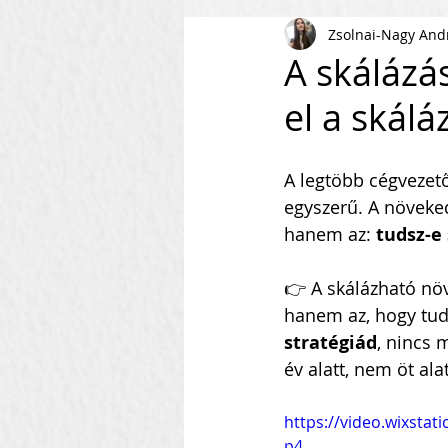
Zsolnai-Nagy And
AI
KKV
Magyar Busi
A skálázá
el a skálá
Kommunikáció
Csapaté
A legtöbb cégvezető
Vállalkozás Építés
Nonpr
egyszerű. A növeked
hanem az: 
tudsz-e
Villámkérdések
Szofverf
👉 A skálázható növ
hanem az, hogy tudo
stratégiád
, nincs 
Skálázás Konferencia
M
év alatt, nem öt alat
https://video.wixst
Fenntarthatóság
Kapcso
p4