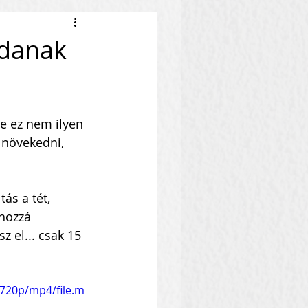
ndanak
e ez nem ilyen 
 növekedni, 
ás a tét, 
 hozzá 
z el... csak 15 
720p/mp4/file.m