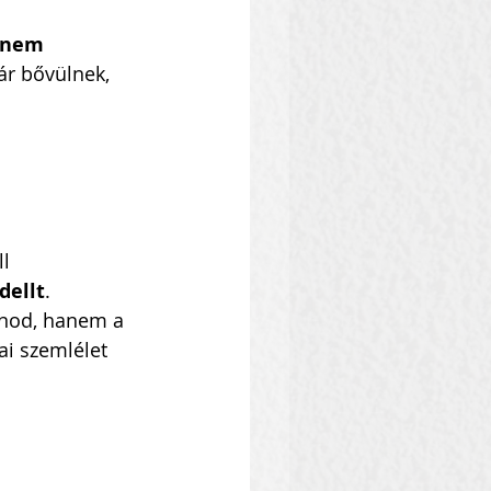
r nem 
ár bővülnek, 
l 
dellt
.
znod, hanem a 
ai szemlélet 