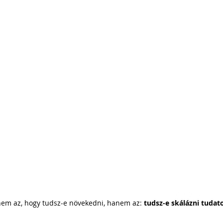
i Arnold Csaba
Zsapka Andrea
 Dárius
nem az, hogy tudsz-e növekedni, hanem az: 
tudsz-e skálázni tudat