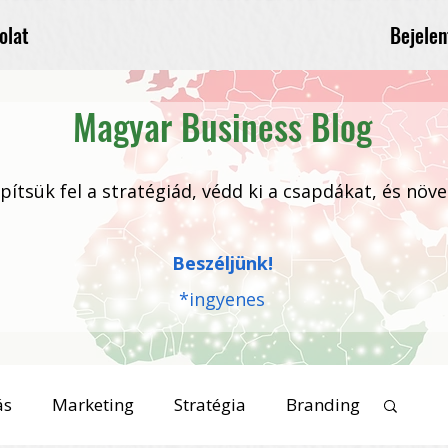
Bejelen
olat
Magyar Business Blog
 építsük fel a stratégiád, védd ki a csapdákat, és növ
Beszéljünk!
*ingyenes
ás
Marketing
Stratégia
Branding