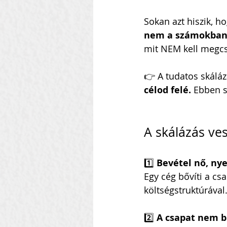
Sokan azt hiszik, h
nem a számokban 
mit NEM kell megcs
👉 A tudatos skáláz
célod felé.
 Ebben se
A skálázás ves
1️⃣ 
Bevétel nő, ny
Egy cég bővíti a c
költségstruktúrával
2️⃣ 
A csapat nem b