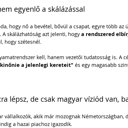
em egyenlő a skálázással
da, hogy nő a bevétel, bővül a csapat, egyre több az üg
A skálázhatóság azt jelenti, hogy 
a rendszered elbír
l, hogy szétesnél.
yamatrendszer kell, hanem vezetői tudatosság is. A 
kinőnie a jelenlegi kereteit"
 és egy magasabb szin
a lépsz, de csak magyar víziód van, ba
ar vállalkozók, akik már mozognak Németországban, d
ndig a hazai piachoz igazodik.