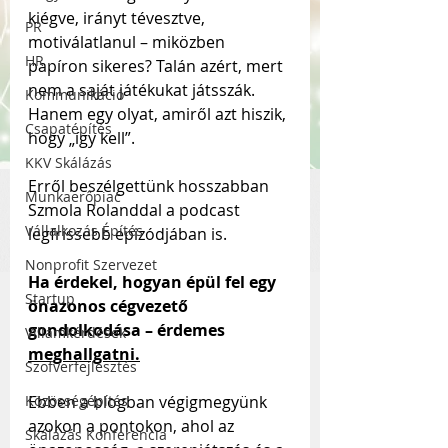
kiégve, irányt tévesztve, 
PR
motiválatlanul – miközben 
HR
papíron sikeres? Talán azért, mert 
nem a saját játékukat játsszák. 
Kommunikáció
Hanem egy olyat, amiről azt hiszik, 
Csapatépítés
hogy „így kell”.
KKV Skálázás
Erről beszélgettünk hosszabban 
Munkaerőpiac
Szmola Rolanddal a podcast 
Vállalkozás Építés
legfrissebb epizódjában is. 
Nonprofit Szervezet
Ha érdekel, hogyan épül fel egy 
Startup
önazonos cégvezető 
gondolkodása – érdemes 
Villámkérdések
meghallgatni.
Szofverfejlesztés
Közösségépítés
Ebben a blogban végigmegyünk 
azokon a pontokon, ahol az 
Skálázás Konferencia