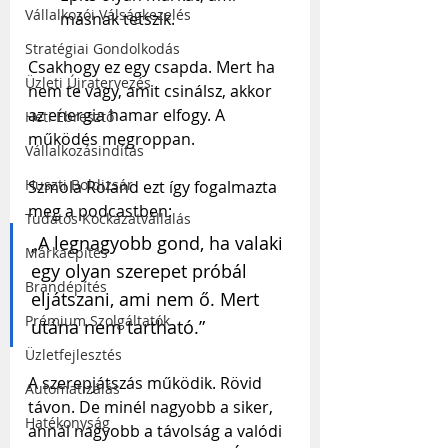
Vállalkozói Válságkezelés
másnak tetszik.
Stratégiai Gondolkodás
Csakhogy ez egy csapda. Mert ha 
Üzleti Újratervezés
nem te vagy, amit csinálsz, akkor 
az energia hamar elfogy. A 
Heti Ébresztő
működés megroppan.
Vállalkozásindítás
Huszti Boldizsár
Szmola Roland ezt így fogalmazta 
meg a podcastben:
Tudatos Kockázatvállalás
„A legnagyobb gond, ha valaki 
Márkaépítés
egy olyan szerepet próbál 
Brandépítés
eljátszani, ami nem ő. Mert 
Prémium Szolgáltatók
utána nem tartható.”
Üzletfejlesztés
A szerepjátszás működik. Rövid 
Automatizálás
távon. De minél nagyobb a siker, 
Hatékonyság
annál nagyobb a távolság a valódi 