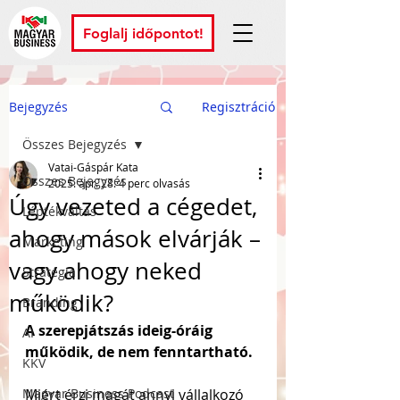
Foglalj időpontot!
Bejegyzés
Regisztráció
Összes Bejegyzés
Vatai-Gáspár Kata
Összes Bejegyzés
2025. ápr. 28.
4 perc olvasás
Úgy vezeted a cégedet,
Léptékváltás
ahogy mások elvárják –
Marketing
vagy ahogy neked
Stratégia
működik?
Branding
A szerepjátszás ideig-óráig 
AI
működik, de nem fenntartható.
KKV
Magyar Business Podcast
Miért érzi magát annyi vállalkozó 