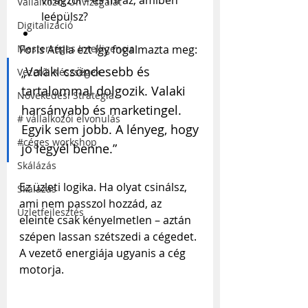
virágzol – és mi az, amiben 
Vállalkozói Önvizsgálat
leépülsz?
Digitalizáció
Mesterséges Intelligencia
Foris Attila ezt így fogalmazta meg:
„Valaki csöndesebb és 
Vezetői Készségek
tartalommal dolgozik. Valaki 
Növekedési Stratégia
harsányabb és marketingel. 
# vállalkozói elvonulás
Egyik sem jobb. A lényeg, hogy 
#céges workshop
jó legyél benne.”
Skálázás
Ez üzleti logika. Ha olyat csinálsz, 
Skálázás
ami nem passzol hozzád, az 
Üzletfejlesztés
eleinte csak kényelmetlen – aztán 
szépen lassan szétszedi a cégedet. 
A vezető energiája ugyanis a cég 
motorja.