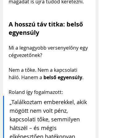
magadat is újra tudod keretezni.
A hosszú táv titka: belső 
egyensúly
Mi a legnagyobb versenyelőny egy 
cégvezetőnek?
Nem a tőke. Nem a kapcsolati 
háló. Hanem a 
belső egyensúly
.
Roland így fogalmazott:
„Találkoztam emberekkel, akik 
mögött nem volt pénz, 
kapcsolati tőke, semmilyen 
hátszél – és mégis 
elképesztően hatékonyan 