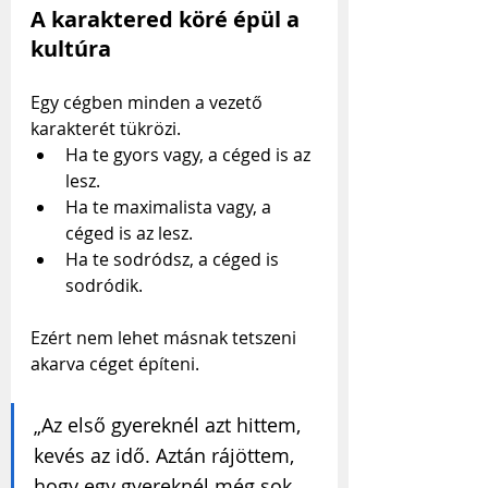
A karaktered köré épül a 
kultúra
Egy cégben minden a vezető 
karakterét tükrözi.
Ha te gyors vagy, a céged is az 
lesz.
Ha te maximalista vagy, a 
céged is az lesz.
Ha te sodródsz, a céged is 
sodródik.
Ezért nem lehet másnak tetszeni 
akarva céget építeni.
„Az első gyereknél azt hittem, 
kevés az idő. Aztán rájöttem, 
hogy egy gyereknél még sok. 