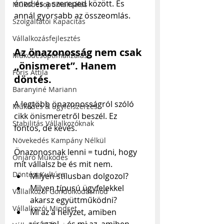
éned és a szereped között. És 
Működésoptimalizálás
annál gyorsabb az összeomlás.
Szolgáltatói Kapacitás
Vállalkozásfejlesztés
Az önazonosság nem csak 
Működésoptimalizálás
„önismeret”. Hanem 
Fóris Attila
döntés.
Baranyiné Mariann
A legtöbb önazonosságról szóló 
Működés & ügyfélszerzés
cikk önismeretről beszél. Ez 
Stabilitás Vállalkozóknak
fontos, de kevés.
Növekedés Kampány Nélkül
Önazonosnak lenni = tudni, hogy 
Önjáró Működés
mit vállalsz be és mit nem.
Döntési Kultúra
Milyen stílusban dolgozol?
Milyen típusú ügyfelekkel 
Vállalkozói Gondolkodásmód
akarsz együttműködni?
Vállalkozói Mindset
Mi az a helyzet, amiben 