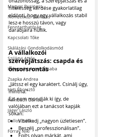
önazonosság, a szerepjátszás és a 
Magyar Business
hitelesség kérdése gyakorlatilag 
eldönti, hogy egy vállalkozás stabil 
Nemzetközi Skálázás
lesz-e hosszú távon, vagy 
Fenntarthatóság
darabjaira hullik.
Kapcsolati Tőke
Skálázási Gondolkodásmód
A vállalkozói 
Szilágyi Attila
szerepjátszás: csapda és 
önsorsrontás
Kolozsvári Arnold Csaba
Zsapka Andrea
„Játssz el egy karaktert. Csinálj úgy, 
Heti Ébresztő
mintha.”
Ezt nem mondják ki így, de 
Heinbach Dárius
valójában ezt a tanácsot kapják 
Jáger László
sokan:
Viselkedj „nagyon üzletiesen”.
Dallos Zoltán
Beszélj „professzionálisan”.
Forray Niki
Építs olyan márkát, ami 