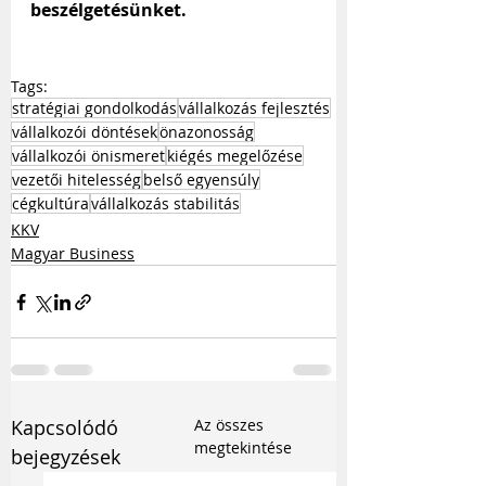
beszélgetésünket.
Tags:
stratégiai gondolkodás
vállalkozás fejlesztés
vállalkozói döntések
önazonosság
vállalkozói önismeret
kiégés megelőzése
vezetői hitelesség
belső egyensúly
cégkultúra
vállalkozás stabilitás
KKV
Magyar Business
Kapcsolódó
Az összes
megtekintése
bejegyzések