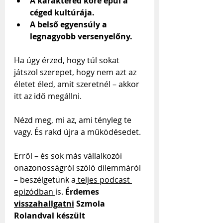
A karaktered köré épül a 
céged kultúrája.
A belső egyensúly a 
legnagyobb versenyelőny.
Ha úgy érzed, hogy túl sokat 
játszol szerepet, hogy nem azt az 
életet éled, amit szeretnél – akkor 
itt az idő megállni.
Nézd meg, mi az, ami tényleg te 
vagy. És rakd újra a működésedet.
Erről – és sok más vállalkozói 
önazonosságról szóló dilemmáról 
– beszélgetünk a
 teljes podcast 
epizódban 
is. 
Érdemes 
visszahallgatni
 Szmola 
Rolandval készült 