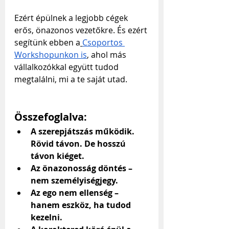
Ezért épülnek a legjobb cégek 
erős, önazonos vezetőkre. És ezért 
segítünk ebben a
Csoportos 
Workshopunkon is
, ahol más 
vállalkozókkal együtt tudod 
megtalálni, mi a te saját utad.
Összefoglalva:
A szerepjátszás működik. 
Rövid távon. De hosszú 
távon kiéget.
Az önazonosság döntés – 
nem személyiségjegy.
Az ego nem ellenség – 
hanem eszköz, ha tudod 
kezelni.