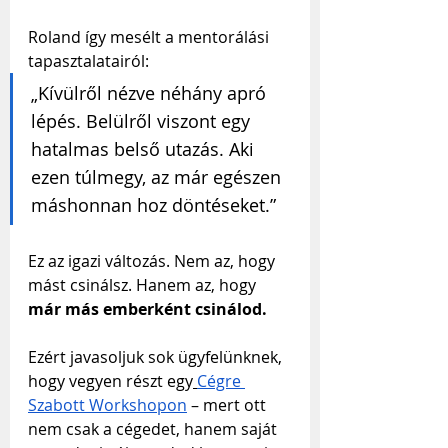
Roland így mesélt a mentorálási 
tapasztalatairól:
„Kívülről nézve néhány apró 
lépés. Belülről viszont egy 
hatalmas belső utazás. Aki 
ezen túlmegy, az már egészen 
máshonnan hoz döntéseket.”
Ez az igazi változás. Nem az, hogy 
mást csinálsz. Hanem az, hogy 
már más emberként csinálod.
Ezért javasoljuk sok ügyfelünknek, 
hogy vegyen részt egy
Cégre 
Szabott Workshopon
 – mert ott 
nem csak a cégedet, hanem saját 