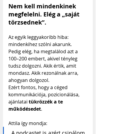
Nem kell mindenkinek 
megfelelni. Elég a „saját 
törzsednek”.
Az egyik leggyakoribb hiba: 
mindenkihez szólni akarunk.
Pedig elég, ha megtalálod azt a 
100–200 embert, akivel tényleg 
tudsz dolgozni. Akik értik, amit 
mondasz. Akik rezonálnak arra, 
ahogyan dolgozol.
Ezért fontos, hogy a céged 
kommunikációja, pozicionálása, 
ajánlatai 
tükrözzék a te 
működésedet
.
Attila így mondja:
„A podcastet is azért csinálom, 