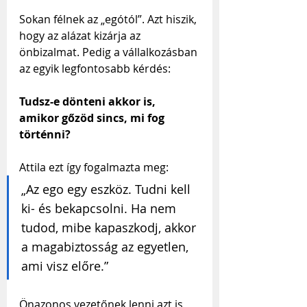
Sokan félnek az „egótól”. Azt hiszik, 
hogy az alázat kizárja az 
önbizalmat. Pedig a vállalkozásban 
az egyik legfontosabb kérdés:
Tudsz-e dönteni akkor is, 
amikor gőzöd sincs, mi fog 
történni?
Attila ezt így fogalmazta meg:
„Az ego egy eszköz. Tudni kell 
ki- és bekapcsolni. Ha nem 
tudod, mibe kapaszkodj, akkor 
a magabiztosság az egyetlen, 
ami visz előre.”
Önazonos vezetőnek lenni azt is 