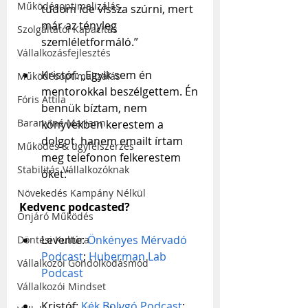
Működésoptimalizálás
tudom ide vissza szúrni, mert 
már az tényleg 
Szolgáltatói Kapacitás
szemléletformáló.”
Vállalkozásfejlesztés
Kristóf: „Egyik sem én 
Működésoptimalizálás
mentorokkal beszélgettem. Én 
Fóris Attila
bennük bíztam, nem 
Baranyiné Mariann
könyvekben kerestem a 
dolgot, hanem emailt írtam 
Működés & ügyfélszerzés
meg telefonon felkerestem 
Stabilitás Vállalkozóknak
őket.”
Növekedés Kampány Nélkül
Kedvenc podcasted?
Önjáró Működés
Levente: 
Önkényes Mérvadó 
Döntési Kultúra
Podcast
; 
Huberman Lab 
Vállalkozói Gondolkodásmód
Podcast
Vállalkozói Mindset
Kristóf: 
Kék Bolygó Podcast
; 