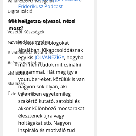
Vállalkozói Önvizsgálat
Friderikusz Podcast
Digitalizáció
Mit hallgatsz, olvasol, nézel 
Mesterséges Intelligencia
most?
Vezetői Készségek
Növekedési Stratégia
Kristóf: „Zöld blogokat 
általában. Kikapcsolódásnak 
# vállalkozói elvonulás
egy kis 
JÓLVANEZÍGY
, hogyha 
#céges workshop
már nem tudok mit csinálni 
magammal. Hát meg így a 
Skálázás
youtuber-eket, közülük is van 
Skálázás
nagyon sok olyan, aki 
valamiben egyetemileg 
Üzletfejlesztés
szakértő kutató, satöbbi és 
akkor különböző mocsarakat 
élesztenek újra vagy 
holtágakat stb. Nagyon 
inspiráló és motiváló tud 