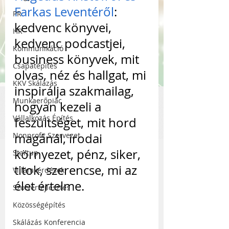
Farkas Leventéről
: 
PR
kedvenc könyvei, 
HR
kedvenc podcastjei, 
Kommunikáció
business könyvek, mit 
Csapatépítés
olvas, néz és hallgat, mi 
KKV Skálázás
inspirálja szakmailag, 
Munkaerőpiac
hogyan kezeli a 
Vállalkozás Építés
feszültséget, mit hord 
Nonprofit Szervezet
magánál, irodai 
környezet, pénz, siker, 
Startup
titok, szerencse, mi az 
Villámkérdések
élet értelme.
Szofverfejlesztés
Közösségépítés
Skálázás Konferencia