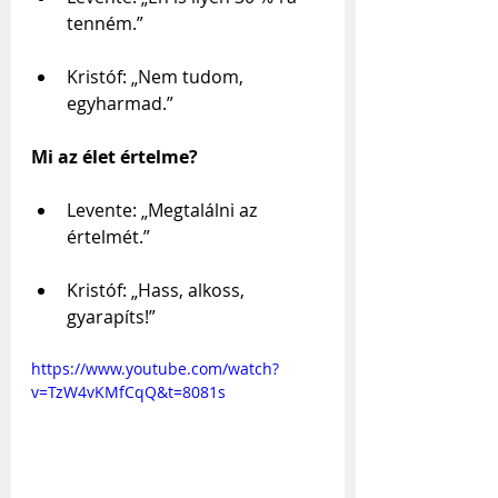
tenném.”
Kristóf: „Nem tudom, 
egyharmad.”
Mi az élet értelme?
Levente: „Megtalálni az 
értelmét.”
Kristóf: „Hass, alkoss, 
gyarapíts!”
https://www.youtube.com/watch?
v=TzW4vKMfCqQ&t=8081s