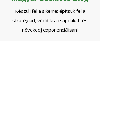
Készülj fel a sikerre: építsük fel a
stratégiád, védd ki a csapdákat, és
növekedj exponenciálisan!
Beszéljünk!
*ingyenes