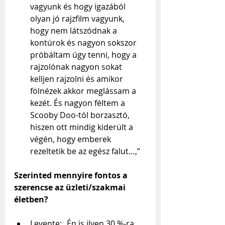
vagyunk és hogy igazából 
olyan jó rajzfilm vagyunk, 
hogy nem látszódnak a 
kontúrok és nagyon sokszor 
próbáltam úgy tenni, hogy a 
rajzolónak nagyon sokat 
kelljen rajzolni és amikor 
fölnézek akkor meglássam a 
kezét. És nagyon féltem a 
Scooby Doo-tól borzasztó, 
hiszen ott mindig kiderült a 
végén, hogy emberek 
rezeltetik be az egész falut…,”
Szerinted mennyire fontos a 
szerencse az üzleti/szakmai 
életben?
Levente: „Én is ilyen 30 %-ra 