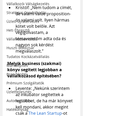
Vállalkozói Válságkezelés
Kristóf: „Nem tudom a címét, 
Stratégiai Gondolkodás
de valami value proposition-
ös valami volt. Ilyen hármas 
Üzleti Újratervezés
kötet volt belőle. Azt 
Heti Ébresztő
végigolvastam, a 
témavezetőm adta oda és 
Vállalkozásindítás
nagyon sok kérdést 
Huszti Boldizsár
megválaszolt.”
Tudatos Kockázatvállalás
Melyik business (szakmai) 
Márkaépítés
könyv segített legjobban a 
Brandépítés
vállalkozásod építésében?
Prémium Szolgáltatók
Levente: „Nekünk szerintem 
Üzletfejlesztés
az inkubátor segítettek a 
legtöbbet, de ha már könyvet 
Automatizálás
kell mondani, akkor megint 
Hatékonyság
csak a 
The Lean Startup
-ot 