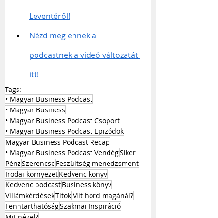
Leventéről!
Nézd meg ennek a 
podcastnek a videó változatát 
itt!
Tags:
• Magyar Business Podcast
• Magyar Business
• Magyar Business Podcast Csoport
• Magyar Business Podcast Epizódok
Magyar Business Podcast Recap
• Magyar Business Podcast Vendég
Siker
Pénz
Szerencse
Feszültség menedzsment
Irodai környezet
Kedvenc könyv
Kedvenc podcast
Business könyv
Villámkérdések
Titok
Mit hord magánál?
Fenntarthatóság
Szakmai Inspiráció
Mit nézel?