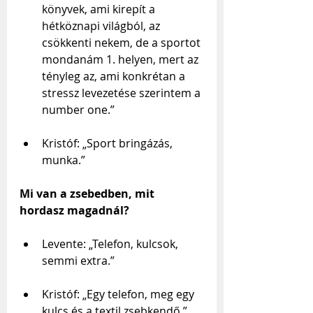
könyvek, ami kirepít a 
hétköznapi világból, az 
csökkenti nekem, de a sportot 
mondanám 1. helyen, mert az 
tényleg az, ami konkrétan a 
stressz levezetése szerintem a 
number one.”
Kristóf: „Sport bringázás, 
munka.”
Mi van a zsebedben, mit 
hordasz magadnál?
Levente: „Telefon, kulcsok, 
semmi extra.”
Kristóf: „Egy telefon, meg egy 
kulcs és a textil zsebkendő.”