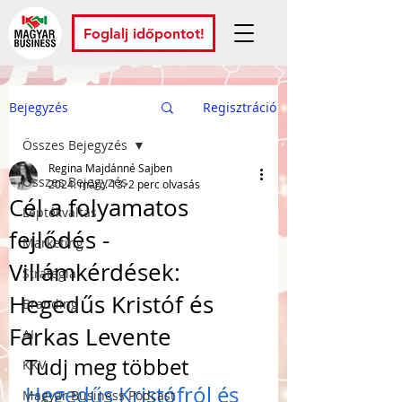
Foglalj időpontot!
Bejegyzés
Regisztráció
Összes Bejegyzés
Regina Majdánné Sajben
Összes Bejegyzés
2024. márc. 13.
2 perc olvasás
Cél a folyamatos
Léptékváltás
fejlődés -
Marketing
Villámkérdések:
Stratégia
Hegedűs Kristóf és
Branding
Farkas Levente
AI
Tudj meg többet 
KKV
Hegedűs Kristófról és 
Magyar Business Podcast