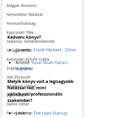
Magyar Business
Nemzetközi Skálázás
Fenntarthatóság
Kapcsolati Tőke
Kedvenc könyv?
Skálázási Gondolkodásmód
Levente: 
Frank Herbert - Dűne
Szilágyi Attila
Kolozsvári Arnold Csaba
Kristóf:
 Yuval Noah Harari: 
Zsapka Andrea
Sapiens
Heti Ébresztő
Melyik könyv volt a legnagyobb 
Heinbach Dárius
hatással rád, mint 
vállalkozó/professzionális 
Jáger László
szakember?
Dallos Zoltán
Levente: 
The Lean Startup
Forray Niki