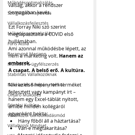
Működésoptimalizálás
válság, akkor a rendszer 
önmagában kevés. 
Szolgáltatói Kapacitás
Vállalkozásfejlesztés
Ezt Forray Niki szó szerint 
Működésoptimalizálás
megtapasztalta a COVID első 
hullámában.
Fóris Attila
Ami azonnal működésbe lépett, az 
Baranyiné Mariann
nem a marketing volt. 
Hanem az 
emberek. 
Működés & ügyfélszerzés
A csapat. A belső erő. A kultúra.
Stabilitás Vállalkozóknak
Niki az első héten nem terméket 
Növekedés Kampány Nélkül
fejlesztett vagy kampányt írt – 
Önjáró Működés
hanem egy Excel-táblát nyitott, 
Döntési Kultúra
amibe minden kollégáról 
egyenként beírta:
Vállalkozói Gondolkodásmód
Hány főből áll a háztartása?
Vállalkozói Mindset
Van-e megtakarítása?