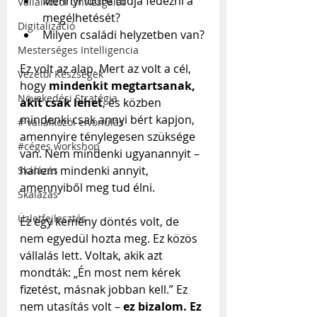
Mennyi időre tudja fedezni a 
Vállalkozói Önvizsgálat
megélhetését?
Digitalizáció
Milyen családi helyzetben van?
Mesterséges Intelligencia
Ez volt az alap. Mert az volt a cél, 
Vezetői Készségek
hogy 
mindenkit megtartsanak, 
Növekedési Stratégia
akit csak lehet
, és közben 
mindenki csak annyi bért kapjon, 
# vállalkozói elvonulás
amennyire ténylegesen szüksége 
#céges workshop
van. Nem mindenki ugyanannyit – 
hanem mindenki annyit, 
Skálázás
amennyiből meg tud élni. 
Skálázás
Üzletfejlesztés
Ez egy kemény döntés volt, de 
nem egyedül hozta meg. Ez közös 
vállalás lett. Voltak, akik azt 
mondták: „Én most nem kérek 
fizetést, másnak jobban kell.” Ez 
nem utasítás volt – 
ez bizalom. Ez 