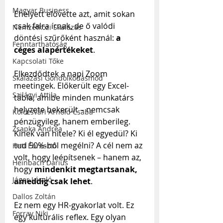
Magyar Business
Ehelyett elővette azt, amit sokan 
csak falra írnak, de ő valódi 
Nemzetközi Skálázás
döntési szűrőként használ: 
a 
Fenntarthatóság
céges alapértékeket
.
Kapcsolati Tőke
Elkezdődtek a napi Zoom 
Skálázási Gondolkodásmód
meetingek. Előkerült egy Excel-
Szilágyi Attila
tábla, amibe minden munkatárs 
helyzete bekerült – nemcsak 
Kolozsvári Arnold Csaba
pénzügyileg, hanem emberileg. 
Zsapka Andrea
Kinek van hitele? Ki él egyedül? Ki 
tud 50%-ból megélni? A cél nem az 
Heti Ébresztő
volt, hogy leépítsenek – hanem az, 
Heinbach Dárius
hogy 
mindenkit megtartsanak, 
Jáger László
ameddig csak lehet
.
Dallos Zoltán
Ez nem egy HR-gyakorlat volt. Ez 
Forray Niki
egy kulturális reflex. Egy olyan 