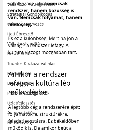
vállalkozásé, ahol 
nemcsak 
Vállalkozói Válságkezelés
rendszer, hanem közösség is 
Stratégiai Gondolkodás
van. Nemcsak folyamat, hanem 
Üzleti Újratervezés
felelősség.
Heti Ébresztő
És ez a különbség. Mert ha jön a 
Vállalkozásindítás
válság – a rendszer lefagy. A 
kultúra viszont mozgásban tart.
Huszti Boldizsár
Tudatos Kockázatvállalás
Amikor a rendszer 
Márkaépítés
lefagy, a kultúra lép 
Brandépítés
működésbe
Prémium Szolgáltatók
Üzletfejlesztés
A legtöbb cég a rendszerére épít: 
Automatizálás
folyamatokra, struktúrákra, 
feladatleosztásra. Ez békeidőben 
Hatékonyság
működik is. De amikor beüt a 