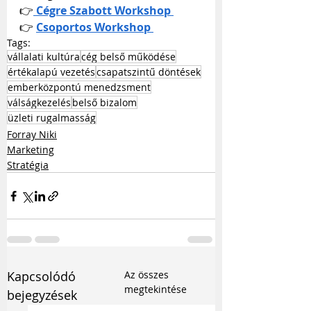
👉
Cégre Szabott Workshop
👉 
Csoportos Workshop
Tags:
vállalati kultúra
cég belső működése
értékalapú vezetés
csapatszintű döntések
emberközpontú menedzsment
válságkezelés
belső bizalom
üzleti rugalmasság
Forray Niki
Marketing
Stratégia
Kapcsolódó
Az összes
megtekintése
bejegyzések