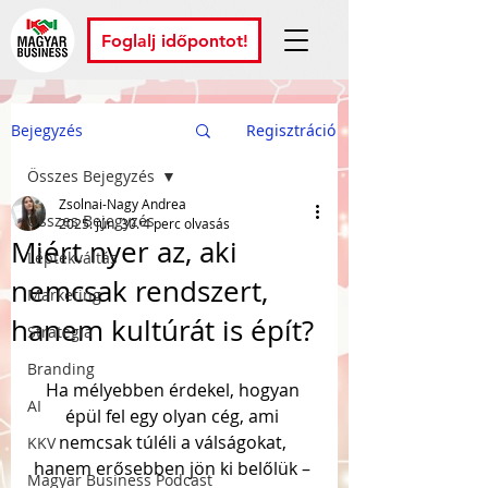
Foglalj időpontot!
Bejegyzés
Regisztráció
Összes Bejegyzés
Zsolnai-Nagy Andrea
Összes Bejegyzés
2025. jún. 30.
4 perc olvasás
Miért nyer az, aki
Léptékváltás
nemcsak rendszert,
Marketing
hanem kultúrát is épít?
Stratégia
Branding
Ha mélyebben érdekel, hogyan 
AI
épül fel egy olyan cég, ami 
nemcsak túléli a válságokat, 
KKV
hanem erősebben jön ki belőlük – 
Magyar Business Podcast