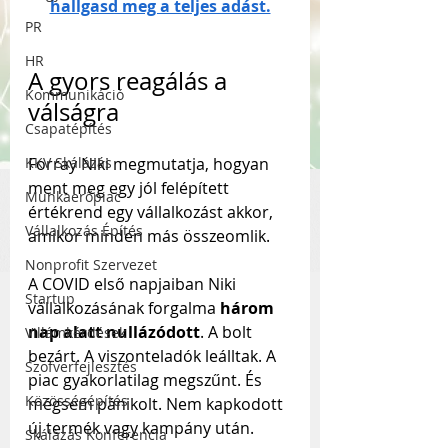
hallgasd meg a teljes adást.
PR
HR
A gyors reagálás a 
Kommunikáció
válságra
Csapatépítés
KKV Skálázás
Forray Niki megmutatja, hogyan 
ment meg egy jól felépített 
Munkaerőpiac
értékrend egy vállalkozást akkor, 
Vállalkozás Építés
amikor minden más összeomlik.
Nonprofit Szervezet
A COVID első napjaiban Niki 
Startup
vállalkozásának forgalma 
három 
nap alatt nullázódott
. A bolt 
Villámkérdések
bezárt. A viszonteladók leálltak. A 
Szofverfejlesztés
piac gyakorlatilag megszűnt. És 
Közösségépítés
mégsem pánikolt. Nem kapkodott 
új termék vagy kampány után. 
Skálázás Konferencia