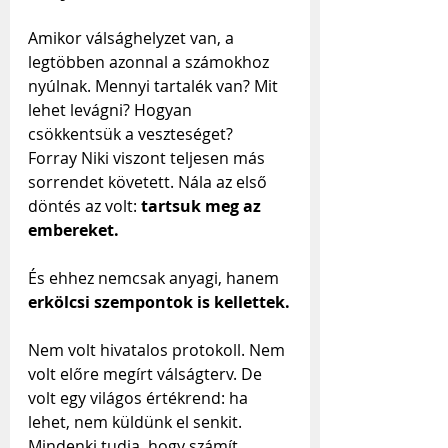
Amikor válsághelyzet van, a 
legtöbben azonnal a számokhoz 
nyúlnak. Mennyi tartalék van? Mit 
lehet levágni? Hogyan 
csökkentsük a veszteséget? 
Forray Niki viszont teljesen más 
sorrendet követett. Nála az első 
döntés az volt: 
tartsuk meg az 
embereket.
És ehhez nemcsak anyagi, hanem 
erkölcsi szempontok is kellettek.
Nem volt hivatalos protokoll. Nem 
volt előre megírt válságterv. De 
volt egy világos értékrend: ha 
lehet, nem küldünk el senkit. 
Mindenki tudja, hogy számít. 