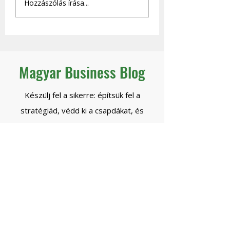
Hozzászólás írása...
céged - és mikor
stratégiai vezető,
engedheted el
eltűnik a beszállí
biztonsággal a
kontrollt?
Magyar Business Blog
Készülj fel a sikerre: építsük fel a
stratégiád, védd ki a csapdákat, és
növekedj exponenciálisan!
Beszéljünk!
*ingyenes