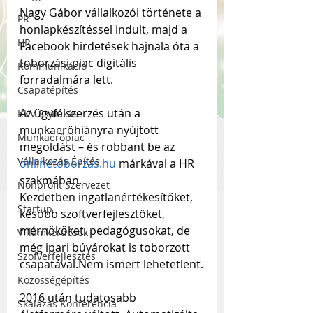
Nagy Gábor vállalkozói története a 
PR
honlapkészítéssel indult, majd a 
HR
Facebook hirdetések hajnala óta a 
toborzási piac digitális 
Kommunikáció
forradalmára lett.
Csapatépítés
Az ügyfélszerzés után a 
KKV Skálázás
munkaerőhiányra nyújtott 
Munkaerőpiac
megoldást – és robbant be az 
Vállalkozás Építés
onlinetoborzas.hu
 márkával a HR 
szakmában.
Nonprofit Szervezet
Kezdetben ingatlanértékesítőket, 
Startup
később szoftverfejlesztőket, 
mérnököket, pedagógusokat, de 
Villámkérdések
még ipari búvárokat is toborzott 
Szofverfejlesztés
csapatával.Nem ismert lehetetlent.
Közösségépítés
2016 után tudatosabb 
Skálázás Konferencia