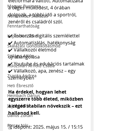
életformára váltott. Automatizálta 
Magyar Business
a céges működést, 4 órában 
dolgozik, a többi idő a sportról, 
Nemzetközi Skálázás
zenéről és családról szól.
Fenntarthatóság
✔️ Toborzás digitális szemlélettel
Kapcsolati Tőke
✔️ Automatizálás, hatékonyság
Skálázási Gondolkodásmód
✔️ Vállalkozói életmód 
Szilágyi Attila
újrahangolása
✔️ Youtube és edukációs tartalmak
Kolozsvári Arnold Csaba
✔️ Vállalkozó, apa, zenész – egy 
Zsapka Andrea
személyben
Heti Ébresztő
Ha érdekel, hogyan lehet 
Heinbach Dárius
egyszerre több életed, miközben 
Jáger László
a céged stabilan növekszik – ezt 
hallanod kell.
Dallos Zoltán
Forray Niki
🗓️ Időpont: 2025. május 15. / 15:15 