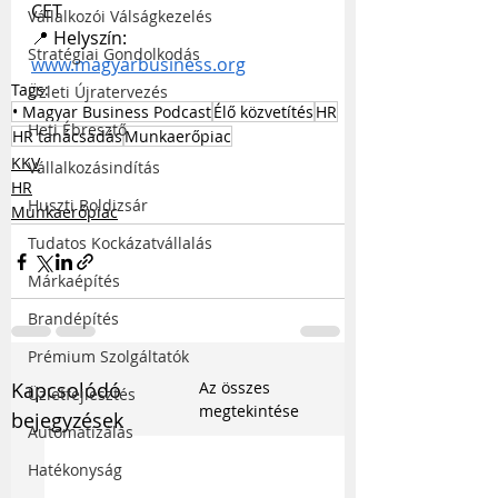
CET
Vállalkozói Válságkezelés
📍 Helyszín: 
Stratégiai Gondolkodás
www.magyarbusiness.org
Tags:
Üzleti Újratervezés
• Magyar Business Podcast
Élő közvetítés
HR
Heti Ébresztő
HR tanácsadás
Munkaerőpiac
KKV
Vállalkozásindítás
HR
Huszti Boldizsár
Munkaerőpiac
Tudatos Kockázatvállalás
Márkaépítés
Brandépítés
Prémium Szolgáltatók
Kapcsolódó
Az összes
Üzletfejlesztés
megtekintése
bejegyzések
Automatizálás
Hatékonyság