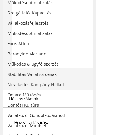
Működésoptimalizálás
Szolgáltatói Kapacitás
Vállalkozásfejlesztés
Működésoptimalizálás
Fóris Attila
Baranyiné Mariann
Működés & ügyfélszerzés
Stabilitás Vállalkozóknak
Növekedés Kampány Nélkül
Önjáró Működés
Hozzászólások
Döntési Kultúra
Vállalkozói Gondolkodásmód
Munkaerő toborzás
Hogyan lesz önjá
Hozzászólás írása...
Vállalkozói Mindset
marketing
céged - és mikor
szemlélettel, hogy
engedheted el