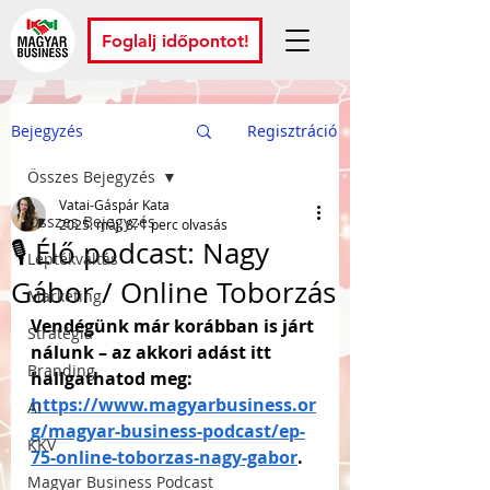
Foglalj időpontot!
Bejegyzés
Regisztráció
Összes Bejegyzés
Vatai-Gáspár Kata
Összes Bejegyzés
2025. máj. 8.
1 perc olvasás
🎙️ Élő podcast: Nagy
Léptékváltás
Gábor / Online Toborzás
Marketing
Vendégünk már korábban is járt 
Stratégia
nálunk – az akkori adást itt 
Branding
hallgathatod meg: 
https://www.magyarbusiness.or
AI
g/magyar-business-podcast/ep-
KKV
75-online-toborzas-nagy-gabor
.
Magyar Business Podcast