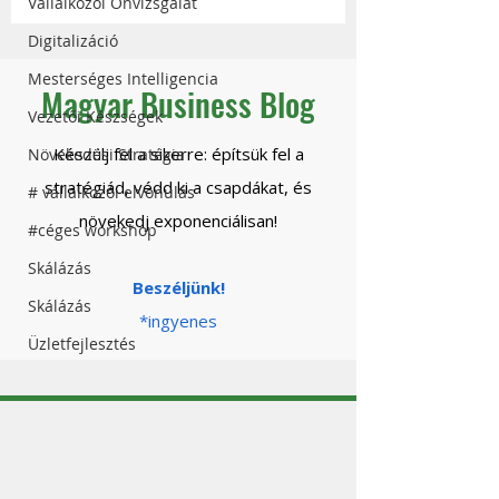
Vállalkozói Önvizsgálat
végre jó munkatársat
biztonsággal a
Digitalizáció
találj
kontrollt?
Mesterséges Intelligencia
Magyar Business Blog
Vezetői Készségek
Készülj fel a sikerre: építsük fel a
Növekedési Stratégia
stratégiád, védd ki a csapdákat, és
# vállalkozói elvonulás
növekedj exponenciálisan!
#céges workshop
Skálázás
Beszéljünk!
Skálázás
*ingyenes
Üzletfejlesztés