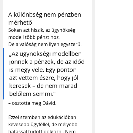
A különbség nem pénzben 
mérhető
Sokan azt hiszik, az ügynökségi 
modell több pénzt hoz. 
De a valóság nem ilyen egyszerű.
„Az ügynökségi modellben 
jönnek a pénzek, de az időd 
is megy vele. Egy ponton 
azt vettem észre, hogy jól 
keresek – de nem marad 
belőlem semmi.” 
– osztotta meg Dávid.
Ezzel szemben az edukációban 
kevesebb ügyféllel, de mélyebb 
hatással tudott dolgozni. Nem 