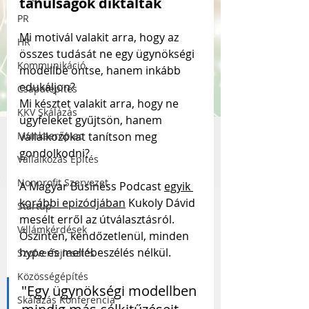
tanulságok diktáltak
PR
Mi motivál valakit arra, hogy az 
HR
összes tudását ne egy ügynökségi 
Kommunikáció
modellbe öntse, hanem inkább 
edukáljon? 
Csapatépítés
Mi késztet valakit arra, hogy ne 
KKV Skálázás
ügyfeleket gyűjtsön, hanem 
Munkaerőpiac
vállalkozókat tanítson meg 
gondolkodni?
Vállalkozás Építés
Nonprofit Szervezet
A Magyar Business Podcast 
egyik 
korábbi epizódjában
 Kukoly Dávid 
Startup
mesélt erről az útválasztásról. 
Villámkérdések
Őszintén, kendőzetlenül, minden 
hype és mellébeszélés nélkül.
Szofverfejlesztés
Közösségépítés
"Egy ügynökségi modellben 
Skálázás Konferencia