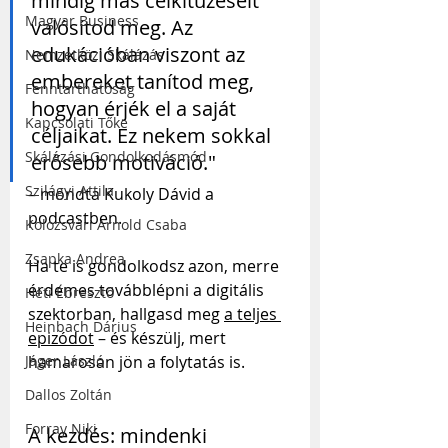
mindig más célkitűzéseit 
Magyar Business
valósítod meg. Az 
edukációban viszont az 
Nemzetközi Skálázás
embereket tanítod meg, 
Fenntarthatóság
hogyan érjék el a saját 
Kapcsolati Tőke
céljaikat. Ez nekem sokkal 
Skálázási Gondolkodásmód
erősebb motiváció." 
Szilágyi Attila
– mondta Kukoly Dávid a 
podcastben.
Kolozsvári Arnold Csaba
Zsapka Andrea
Ha te is gondolkodsz azon, merre 
érdemes továbblépni a digitális 
Heti Ébresztő
szektorban, hallgasd meg 
a teljes 
Heinbach Dárius
epizódot
 – és készülj, mert 
Jáger László
hamarosan jön a folytatás is.
Dallos Zoltán
Forray Niki
A kezdés: mindenki 