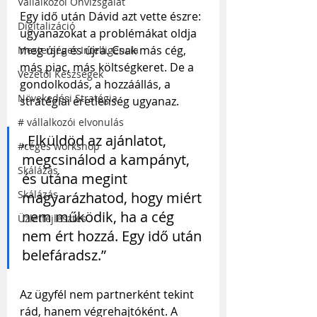
Vállalkozói Önvizsgálat
Egy idő után Dávid azt vette észre: 
Digitalizáció
ugyanazokat a problémákat oldja 
meg újra és újra. Csak más cég, 
Mesterséges Intelligencia
más piac, más költségkeret. De a 
Vezetői Készségek
gondolkodás, a hozzáállás, a 
Növekedési Stratégia
stratégiai éretlenség ugyanaz.
# vállalkozói elvonulás
„Elküldöd az ajánlatot, 
#céges workshop
megcsinálod a kampányt, 
Skálázás
és utána megint 
Skálázás
magyarázhatod, hogy miért 
nem működik, ha a cég 
Üzletfejlesztés
nem ért hozzá. Egy idő után 
belefáradsz.”
Az ügyfél nem partnerként tekint 
rád, hanem végrehajtóként. A 