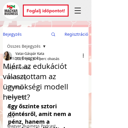
Foglalj időpontot!
Bejegyzés
Regisztráció
Összes Bejegyzés
Vatai-Gáspár Kata
Összes Bejegyzés
2025. máj. 8.
4 perc olvasás
Miért az edukációt
Léptékváltás
választottam az
Marketing
ügynökségi modell
Stratégia
helyett?
Branding
Egy őszinte sztori 
AI
döntésről, amit nem a 
KKV
pénz, hanem a 
Magyar Business Podcast