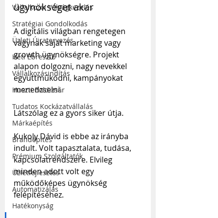
ügynökséget akar
Vállalkozói Válságkezelés
Stratégiai Gondolkodás
A digitális világban rengetegen 
Üzleti Újratervezés
vágynak saját marketing vagy 
growth ügynökségre. Projekt 
Heti Ébresztő
alapon dolgozni, nagy nevekkel 
Vállalkozásindítás
együttműködni, kampányokat 
menedzselni. 
Huszti Boldizsár
Tudatos Kockázatvállalás
Látszólag ez a gyors siker útja.
Márkaépítés
Kukoly Dávid is ebbe az irányba 
Brandépítés
indult. Volt tapasztalata, tudása, 
Prémium Szolgáltatók
kapcsolatrendszere. Elvileg 
minden adott volt egy 
Üzletfejlesztés
működőképes ügynökség 
Automatizálás
felépítéséhez.
Hatékonyság