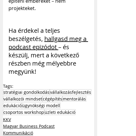
építeni embereket – nem 
projekteket.
Ha érdekel a teljes 
beszélgetés, 
hallgasd meg a 
podcast epizódot 
– és 
készülj, mert a következő 
részben még mélyebbre 
megyünk!
Tags:
stratégiai gondolkodás
vállalkozásfejlesztés
vállalkozói mindset
cégépítés
mentorálás
edukáció
ügynökségi modell
csoportos workshop
üzleti edukáció
KKV
Magyar Business Podcast
Kommunikáció