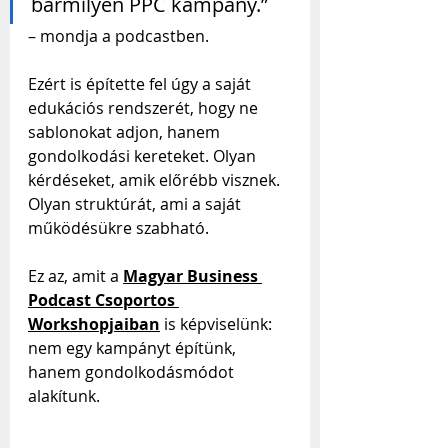
bármilyen PPC kampány.” 
– mondja a podcastben.
Ezért is építette fel úgy a saját 
edukációs rendszerét, hogy ne 
sablonokat adjon, hanem 
gondolkodási kereteket. Olyan 
kérdéseket, amik előrébb visznek. 
Olyan struktúrát, ami a saját 
működésükre szabható.
Ez az, amit a 
Magyar Business 
Podcast Csoportos 
Workshopjaiban
 is képviselünk: 
nem egy kampányt építünk, 
hanem gondolkodásmódot 
alakítunk.