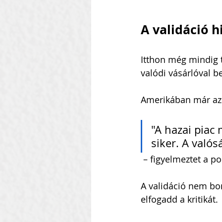
A validáció h
Itthon még mindig t
valódi vásárlóval b
Amerikában már az öt
"A hazai piac 
siker. A valós
 – figyelmeztet a 
A validáció nem bon
elfogadd a kritikát.