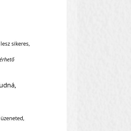
esz sikeres, 
rhető 
udná, 
 üzeneted, 