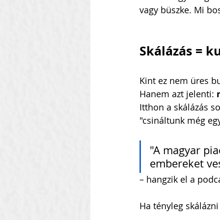
vagy büszke. Mi bo
Skálázás = k
Kint ez nem üres bu
Hanem azt jelenti: 
Itthon a skálázás s
"csináltunk még egy
"A magyar pia
embereket ves
– hangzik el a podc
Ha tényleg skálázni