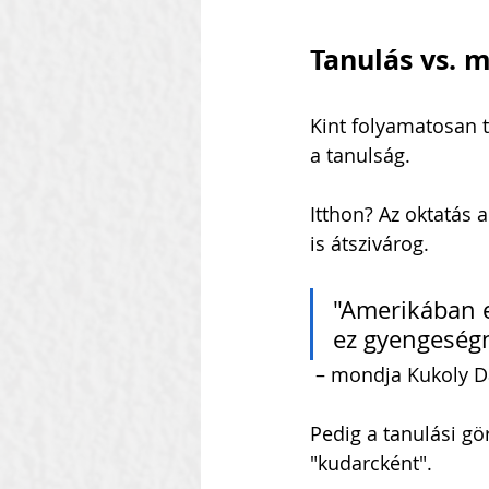
Tanulás vs. 
Kint folyamatosan t
a tanulság.
Itthon? Az oktatás 
is átszivárog.
"Amerikában e
ez gyengeségn
 – mondja Kukoly D
Pedig a tanulási gö
"kudarcként".