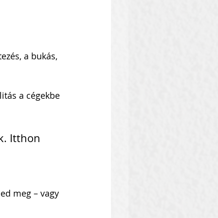
ezés, a bukás, 
litás a cégekbe 
. Itthon 
led meg – vagy 