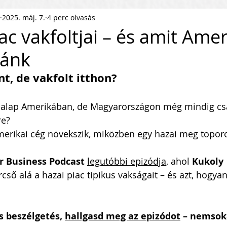
2025. máj. 7.
4 perc olvasás
ness Podcast
PR
HR
ac vakfoltjai – és amit Amer
nánk
pítés
KKV Skálázás
Munkaerőpiac
t, de vakfolt itthon?
ofit Szervezet
Startup
a alap Amerikában, de Magyarországon még mindig csa
re?
amerikai cég növekszik, miközben egy hazai meg topor
ejlesztés
Közösségépítés
 Business Podcast
legutóbbi epizódja
, ahol 
Kukoly 
rcső alá a hazai piac tipikus vakságait – és azt, hogya
agyar Business
Nemzetközi Skálázás
s beszélgetés, 
hallgasd meg az epizódot
 – nemsok
lati Tőke
Skálázási Gondolkodásmód