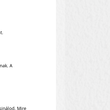
t.
nak. A 
sinálod. Mire 