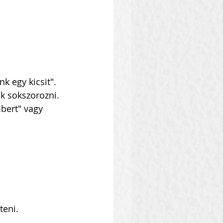
k egy kicsit".
k sokszorozni.
bert" vagy 
 
teni.