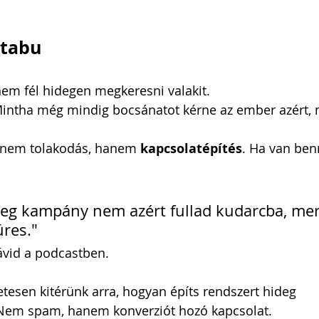
 tabu
em fél hidegen megkeresni valakit.
ntha még mindig bocsánatot kérne az ember azért, m
 nem tolakodás, hanem 
kapcsolatépítés
. Ha van ben
deg kampány nem azért fullad kudarcba, mer
res." 
vid a podcastben.
tesen kitérünk arra, hogyan építs rendszert hideg 
Nem spam, hanem konverziót hozó kapcsolat.