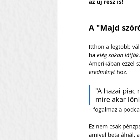
az új rész is!
Szilágyi Attila
Kolozsvár
A "Majd szór
Heti Ébresztő
Itthon a legtöbb vá
Heinbach
ha 
elég sokan látják
Amerikában ezzel s
eredményt
 hoz.
"A hazai piac 
mire akar lőni
– fogalmaz a podca
Ez nem csak pénzpaz
amivel betalálnál, 