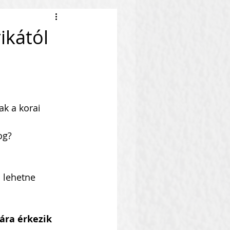
ikától
k a korai 
og?
n lehetne 
ára érkezik 