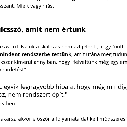
sszant. Miért vagy más.
ulcsszó, amit nem értünk
zzword. Náluk a skálázás nem azt jelenti, hogy "nőttün
mindent rendszerbe tettünk
, amit utána meg tudun
okszor kimerül annyiban, hogy "felvettünk még egy em
 hirdetést".
c egyik legnagyobb hibája, hogy még mindig
z, nem rendszert épít." 
astben.
 akarsz, akkor először a folyamataidat kell módszeresí