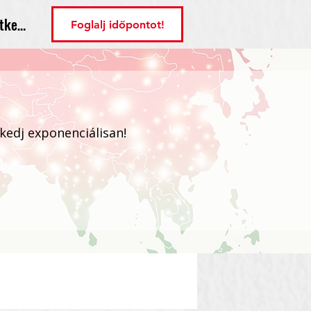
tkezés
Foglalj időpontot!
ekedj exponenciálisan!
Bejelentkezés / Regisztráció