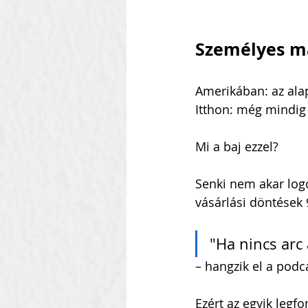
Személyes má
Amerikában: az ala
Itthon: még mindig
Mi a baj ezzel?
Senki nem akar log
vásárlási döntések
"Ha nincs arc
– hangzik el a podc
Ezért az egyik legf