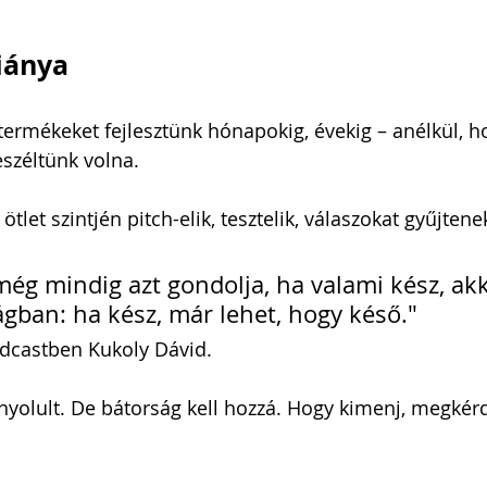
iánya
ermékeket fejlesztünk hónapokig, évekig – anélkül, h
eszéltünk volna.
let szintjén pitch-elik, tesztelik, válaszokat gyűjtene
még mindig azt gondolja, ha valami kész, akk
ágban: ha kész, már lehet, hogy késő."
podcastben Kukoly Dávid.
yolult. De bátorság kell hozzá. Hogy kimenj, megkérdez