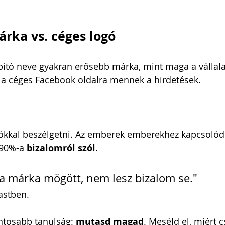
rka vs. céges logó
pító neve gyakran erősebb márka, mint maga a vállala
 a céges Facebook oldalra mennek a hirdetések.
ókkal beszélgetni. Az emberek emberekhez kapcsolód
 90%-a 
bizalomról szól
.
 a márka mögött, nem lesz bizalom se." 
astben.
ontosabb tanulság: 
mutasd magad
. Meséld el, miért c