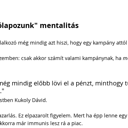
i Arnold Csaba
Zsapka Andrea
ólapozunk" mentalitás
llalkozó még mindig azt hiszi, hogy egy kampány attól l
 Dárius
.
zemben: csak akkor számít valami kampánynak, ha 
mé
még mindig előbb lövi el a pénzt, minthogy t
." 
stben Kukoly Dávid.
arlás. Ez elpazarolt figyelem. Mert ha épp lenne egy
akkorra már immunis lesz rá a piac.