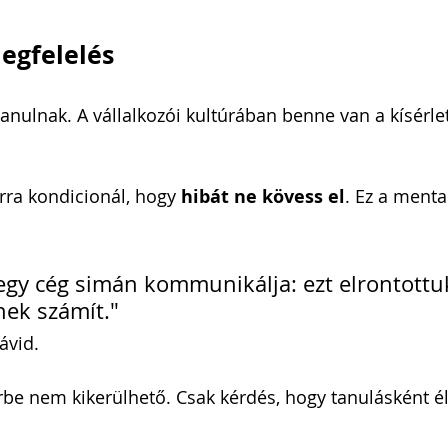
megfelelés
anulnak. A vállalkozói kultúrában benne van a kísérlet
arra kondicionál, hogy 
hibát ne kövess el
. Ez a menta
gy cég simán kommunikálja: ezt elrontottuk
ek számít."
ávid.
rbe nem kikerülhető. Csak kérdés, hogy tanulásként é