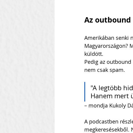
Az outbound
Amerikában senki n
Magyarországon? Mi
küldött.
Pedig az outbound
nem csak spam.
"A legtöbb hi
Hanem mert ü
– mondja Kukoly Dá
A podcastben részle
megkeresésekből. 