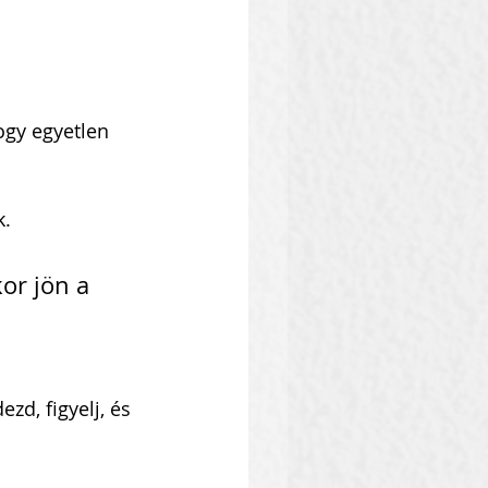
ogy egyetlen 
k.
or jön a 
d, figyelj, és 