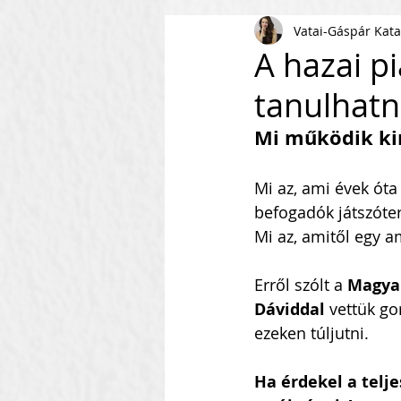
Vatai-Gáspár Kata
AI
KKV
Magyar Busi
A hazai pi
tanulhat
Kommunikáció
Csapaté
Mi működik kin
Vállalkozás Építés
Nonpr
Mi az, ami évek ót
befogadók játszóte
Mi az, amitől egy 
Villámkérdések
Szofverf
Erről szólt a 
Magyar
Dáviddal
 vettük go
Skálázás Konferencia
M
ezeken túljutni.
Ha érdekel a telje
Fenntarthatóság
Kapcso