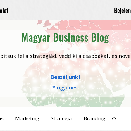
Bejelen
olat
Magyar Business Blog
 építsük fel a stratégiád, védd ki a csapdákat, és növ
Beszéljünk!
*ingyenes
ás
Marketing
Stratégia
Branding