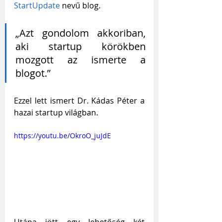
StartUpdate
 nevű blog.
„Azt gondolom akkoriban, 
aki startup körökben 
mozgott az ismerte a 
blogot.”
Ezzel lett ismert Dr. Kádas Péter a 
hazai startup világban.
https://youtu.be/OkroO_juJdE
Utána jött egy lehetőség két 