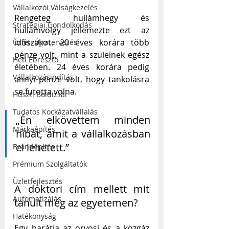
Vállalkozói Válságkezelés
Rengeteg hullámhegy és 
Stratégiai Gondolkodás
hullámvölgy jellemezte ezt az 
időszakot. 20 éves korára több 
Üzleti Újratervezés
pénze volt, mint a szüleinek egész 
Heti Ébresztő
életében. 24 éves korára pedig 
Vállalkozásindítás
annyi pénze volt, hogy tankolásra 
se futotta volna. 
Huszti Boldizsár
Tudatos Kockázatvállalás
„Én elkövettem minden 
Márkaépítés
hibát, amit a vállalkozásban 
el lehetett.”
Brandépítés
Prémium Szolgáltatók
Üzletfejlesztés
A doktori cím mellett mit 
Automatizálás
tanult még az egyetemen?
Hatékonyság
Egy barátja az orvosi és a közgáz 