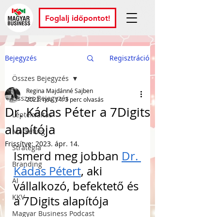
Foglalj időpontot!
Bejegyzés
Regisztráció
Összes Bejegyzés
Regina Majdánné Sajben
Összes Bejegyzés
2022. nov. 14.
3 perc olvasás
Dr. Kádas Péter a 7Digits
Léptékváltás
alapítója
Marketing
Frissítve:
2023. ápr. 14.
Stratégia
Ismerd meg jobban 
Dr. 
Branding
Kádas Pétert
, aki 
AI
vállalkozó, befektető és 
KKV
a 7Digits alapítója
Magyar Business Podcast