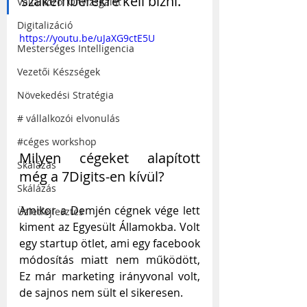
szakemberekre kell bízni.”
Vállalkozói Önvizsgálat
Digitalizáció
https://youtu.be/uJaXG9ctE5U
Mesterséges Intelligencia
Vezetői Készségek
Növekedési Stratégia
# vállalkozói elvonulás
#céges workshop
Milyen cégeket alapított 
Skálázás
még a 7Digits-en kívül?
Skálázás
Amikor a Demjén cégnek vége lett 
Üzletfejlesztés
kiment az Egyesült Államokba. Volt 
egy startup ötlet, ami egy facebook 
módosítás miatt nem működött, 
Ez már marketing irányvonal volt, 
de sajnos nem sült el sikeresen. 