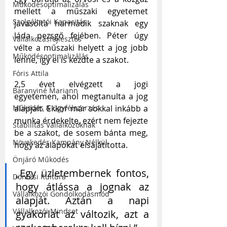
Működésoptimalizálás
mellett a műszaki egyetemet 
Szolgáltatói Kapacitás
javasolta harmadik szaknak egy 
láda pezsgő fejében. Péter úgy 
Vállalkozásfejlesztés
vélte a műszaki helyett a jog jobb 
Működésoptimalizálás
lenne, így el is kezdte a szakot. 
Fóris Attila
2,5 évet elvégzett a jogi 
Baranyiné Mariann
egyetemen, ahol megtanulta a jog 
alapjait. Ekkor már sokkal inkább a 
Működés & ügyfélszerzés
munka érdekelte, ezért nem fejezte 
Stabilitás Vállalkozóknak
be a szakot, de sosem bánta meg, 
Növekedés Kampány Nélkül
hogy az alapokat elsajátította. 
Önjáró Működés
„Egy üzletembernek fontos, 
Döntési Kultúra
hogy átlássa a jognak az 
Vállalkozói Gondolkodásmód
alapját. Aztán a napi 
Vállalkozói Mindset
gyakorlat az változik, azt a 