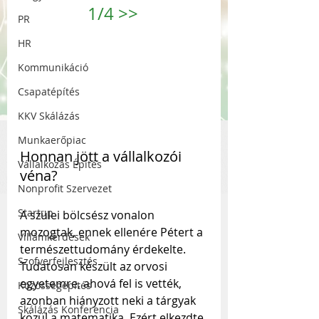
1/4 
>>
PR
HR
Kommunikáció
Csapatépítés
KKV Skálázás
Munkaerőpiac
Honnan jött a vállalkozói 
Vállalkozás Építés
véna?
Nonprofit Szervezet
Startup
A szülei bölcsész vonalon 
mozogtak, ennek ellenére Pétert a 
Villámkérdések
természettudomány érdekelte. 
Szofverfejlesztés
Tudatosan készült az orvosi 
egyetemre, ahová fel is vették, 
Közösségépítés
azonban hiányzott neki a tárgyak 
Skálázás Konferencia
közül a matematika. Ezért elkezdte 