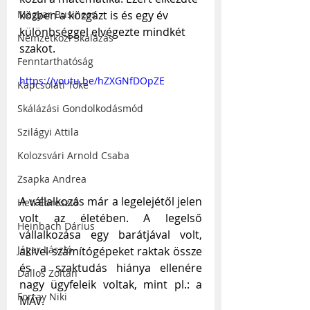
Magyar Business
közben a közgázt is és egy év 
különbséggel elvégezte mindkét 
Nemzetközi Skálázás
szakot. 
Fenntarthatóság
https://youtu.be/hZXGNfDOpZE
Kapcsolati Tőke
Skálázási Gondolkodásmód
Szilágyi Attila
Kolozsvári Arnold Csaba
Zsapka Andrea
A vállalkozás már a legelejétől jelen 
Heti Ébresztő
volt az életében. A legelső 
Heinbach Dárius
vállalkozása egy barátjával volt, 
Jáger László
akivel számítógépeket raktak össze 
és a szaktudás hiánya ellenére 
Dallos Zoltán
nagy ügyfeleik voltak, mint pl.: a 
Forray Niki
MÁV.  