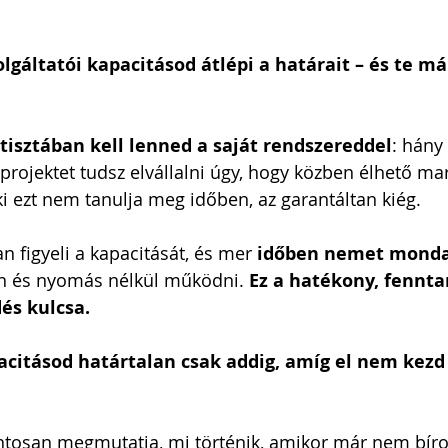
olgáltatói kapacitásod átlépi a határait – és te má
i Arnold Csaba
Zsapka Andrea
tisztában kell lenned a saját rendszereddel
: hány 
 Dárius
rojektet tudsz elvállalni úgy, hogy közben élhető mar
ki ezt nem tanulja meg időben, az garantáltan kiég. 
n figyeli a kapacitását, és mer 
időben nemet mond
in és nyomás nélkül működni.
 Ez a hatékony, fennta
és kulcsa.
acitásod határtalan csak addig, amíg el nem kezd 
ontosan megmutatja, mi történik, amikor már nem bír