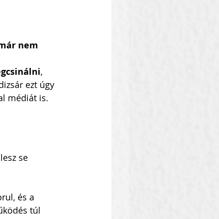
már nem 
gcsinálni
, 
izsár ezt úgy 
l médiát is.
lesz se 
ul, és a 
űködés túl 