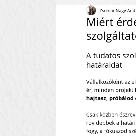
Zsolnai-Nagy And
AI
KKV
Magyar Busi
Miért érd
szolgálta
Kommunikáció
Csapaté
A tudatos szol
Vállalkozás Építés
Nonpr
határaidat
Vállalkozóként az e
Villámkérdések
Szofverf
ér, minden projekt 
hajtasz, próbálod 
Skálázás Konferencia
M
Csak közben észrevé
rövidebbek a határi
fogy, a fókuszod szé
Fenntarthatóság
Kapcso