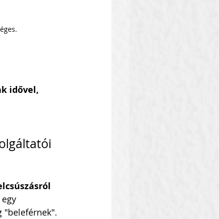
véges.
 idővel, 
lgáltatói 
elcsúszásról 
 egy 
 "beleférnek".