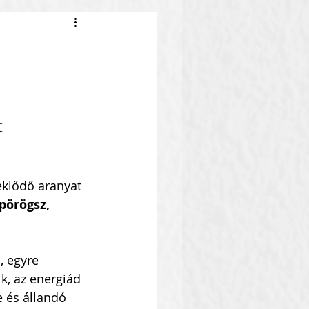
 
eklődő aranyat 
pörögsz, 
, egyre 
k, az energiád 
e és állandó 