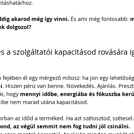
citáshatárhoz.
dig akarod még így vinni. 
És ami még fontosabb: 
m
ek dolgozol?
s a szolgáltatói kapacitásod rovására i
ó fejében él egy mérgező mítosz: ha jön egy lehetőség
i
. Hiszen pénz van benne. Növekedés. Ajánlás. Presztí
i, hogy 
mennyi időbe, energiába és fókuszba kerü
mibe nem marad utána kapacitásod.
torban az időd a terméked. Ha azt szétosztod, szétesel.
nd, az végül semmit nem fog tudni jól csinálni.