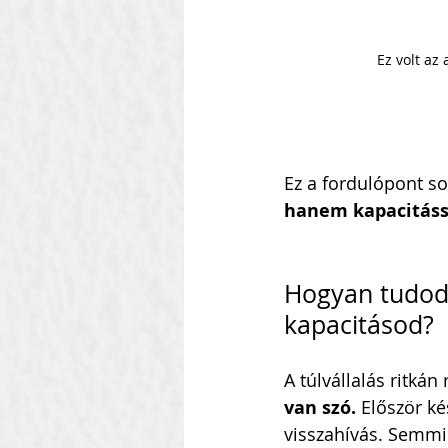
Ez volt az 
Ez a fordulópont s
hanem kapacitássa
Hogyan tudod i
kapacitásod?
A túlvállalás ritká
van szó. 
Először ké
visszahívás. Semmi 