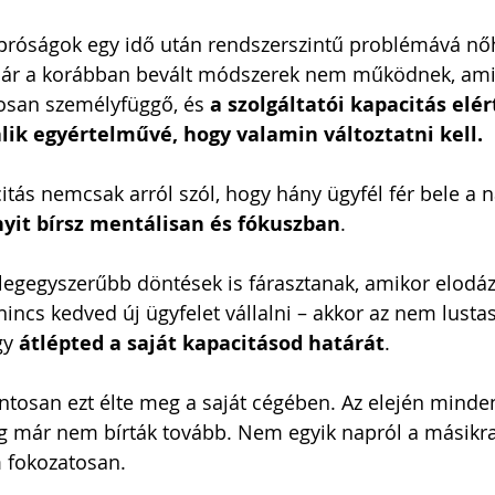
próságok egy idő után rendszerszintű problémává nőhe
ár a korábban bevált módszerek nem működnek, ami
osan személyfüggő, és
 a szolgáltatói kapacitás elér
lik egyértelművé, hogy valamin változtatni kell. 
citás nemcsak arról szól, hogy hány ügyfél fér bele a 
it bírsz mentálisan és fókuszban
. 
legegyszerűbb döntések is fárasztanak, amikor elodáz
nincs kedved új ügyfelet vállalni – akkor az nem lust
gy 
átlépted a saját kapacitásod határát
.
ntosan ezt élte meg a saját cégében. Az elején mindent
g már nem bírták tovább. Nem egyik napról a másikra
 fokozatosan.  