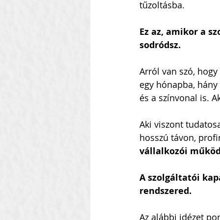
tűzoltásba.
Ez az, amikor a sz
Szilágyi Attila
Kolozsvár
sodródsz.
Arról van szó, hogy 
Heti Ébresztő
Heinbach
egy hónapba, hány p
és a színvonal is. A
Aki viszont tudatosa
hosszú távon, prof
vállalkozói működ
A szolgáltatói kap
rendszered.
Az alábbi idézet p