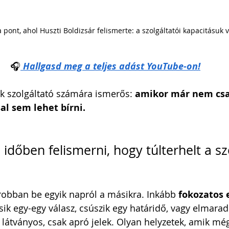
a pont, ahol Huszti Boldizsár felismerte: a szolgáltatói kapacitásuk 
🎧
Hallgasd meg a teljes adást YouTube-on!
ok szolgáltató számára ismerős:
 amikor már nem csak
l sem lehet bírni.
dőben felismerni, hogy túlterhelt a szo
n robban be egyik napról a másikra. Inkább 
fokozatos 
sik egy-egy válasz, csúszik egy határidő, vagy elmarad
látványos, csak apró jelek. Olyan helyzetek, amik még