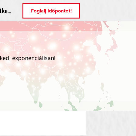
tkezés
Foglalj időpontot!
ekedj exponenciálisan!
Bejelentkezés / Regisztráció