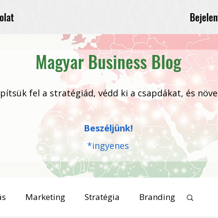
Bejelen
olat
Magyar Business Blog
 építsük fel a stratégiád, védd ki a csapdákat, és növ
Beszéljünk!
*ingyenes
ás
Marketing
Stratégia
Branding