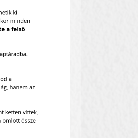
tik ki 
kor minden 
te a felső 
naptáradba. 
od a 
aság, hanem az 
 ketten vittek, 
 omlott össze 