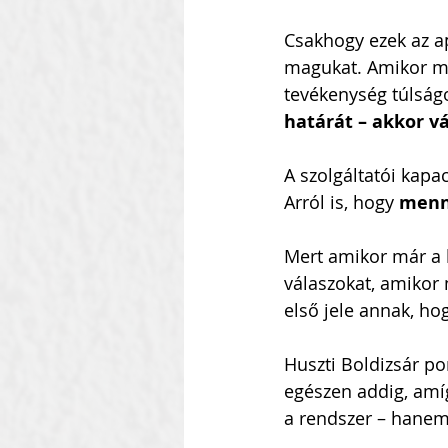
Csakhogy ezek az a
magukat. Amikor m
tevékenység túlság
határát – akkor vá
A szolgáltatói kapa
Arról is, hogy 
menny
Mert amikor már a 
válaszokat, amikor 
első jele annak, ho
Huszti Boldizsár po
egészen addig, amí
a rendszer – hanem