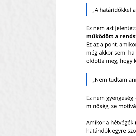
„A határidőkkel 
Ez nem azt jelente
működött a rends
Ez az a pont, amiko
még akkor sem, ha k
oldotta meg, hogy k
„Nem tudtam annyi
Ez nem gyengeség – 
minőség, se motivá
Amikor a hétvégék r
határidők egyre sz