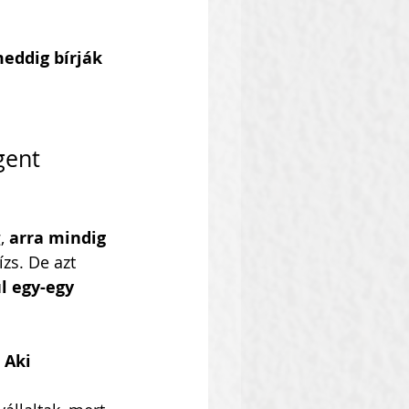
eddig bírják 
gent 
, 
arra mindig 
zs. De azt 
l egy-egy 
 
Aki 