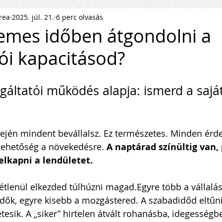
rea
2025. júl. 21.
6 perc olvasás
ness Podcast
PR
HR
emes időben átgondolni a
tói kapacitásod?
pítés
KKV Skálázás
Munkaerőpiac
gáltatói működés alapja: ismerd a saját
ofit Szervezet
Startup
lején mindent bevállalsz. Ez természetes. Minden érd
ejlesztés
Közösségépítés
lehetőség a növekedésre. 
A naptárad színültig van, 
elkapni a lendületet.
agyar Business
Nemzetközi Skálázás
tlenül elkezded túlhúzni magad.Egyre több a vállalás
dők, egyre kisebb a mozgástered. A szabadidőd eltűni
tesik. A „siker” hirtelen átvált rohanásba, idegességb
lati Tőke
Skálázási Gondolkodásmód