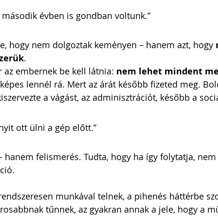
a második évben is gondban voltunk.”
tte, hogy nem dolgoztak keményen – hanem azt, hogy 
zerük
.
r az embernek be kell látnia: 
nem lehet mindent me
épes lennél rá. Mert az árát később fizeted meg. Bold
iszervezte a vágást, az adminisztrációt, később a socia
t ott ülni a gép előtt.” 
hanem felismerés. Tudta, hogy ha így folytatja, nem 
ció.
endszeresen munkával telnek, a pihenés háttérbe szor
orosabbnak tűnnek, az gyakran annak a jele, hogy a m