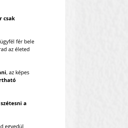
r csak 
ügyfél fér bele 
ad az életed 
ani
, az képes 
rtható 
szétesni a 
od egyedül 