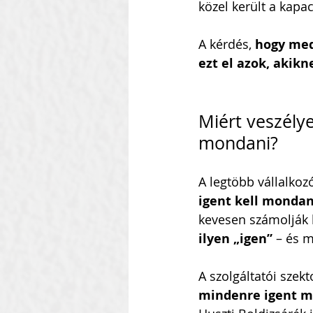
közel került a kapa
A kérdés,
 hogy med
ezt el azok, akikn
Miért veszélye
mondani?
A legtöbb vállalkoz
igent kell mondan
kevesen számolják k
ilyen „igen”
 – és 
A szolgáltatói szek
mindenre igent mo