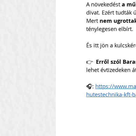
A növekedést 
a mű
divat. Ezért tudták
Mert 
nem ugrottak
Szilágyi Attila
Kolozsvár
ténylegesen elbírt.
Heti Ébresztő
És itt jön a kulcskér
Heinbach
👉  
Erről szól Bar
lehet évtizedeken 
🎧: 
https://www.ma
hutestechnika-kft-