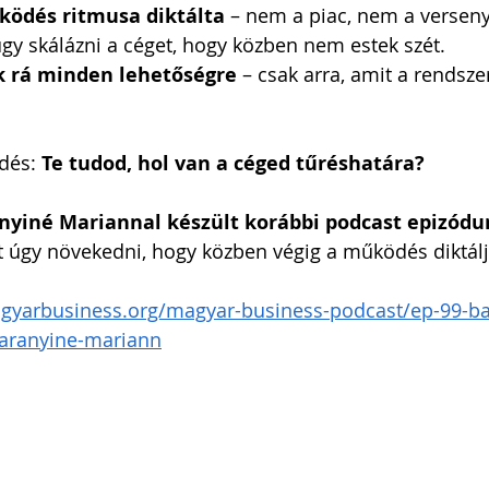
ködés ritmusa diktálta
 – nem a piac, nem a verseny
 úgy skálázni a céget, hogy közben nem estek szét. 
 rá minden lehetőségre
 – csak arra, amit a rendsze
i Arnold Csaba
Zsapka Andrea
dés: 
 Dárius
Te tudod, hol van a céged tűréshatára?
anyiné Mariannal készült korábbi podcast epizódu
át úgy növekedni, hogy közben végig a működés diktál
gyarbusiness.org/magyar-business-podcast/ep-99-ba
baranyine-mariann