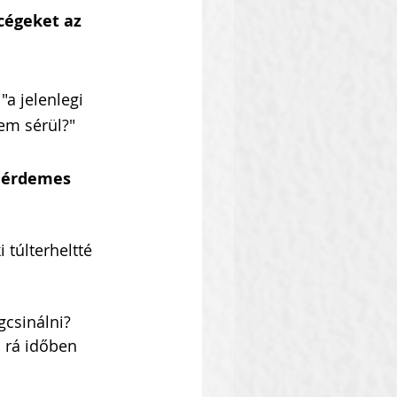
cégeket az 
a jelenlegi 
em sérül?"
 érdemes 
 túlterheltté 
csinálni?
 rá időben 