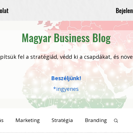
Bejelen
olat
Magyar Business Blog
 építsük fel a stratégiád, védd ki a csapdákat, és növ
Beszéljünk!
*ingyenes
ás
Marketing
Stratégia
Branding