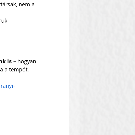
társak, nem a 
rük 
nk is
 – hogyan 
ja a tempót.
ranyi-