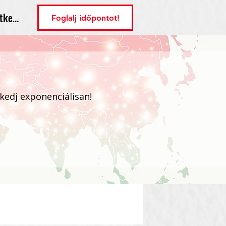
tkezés
Foglalj időpontot!
ekedj exponenciálisan!
Bejelentkezés / Regisztráció