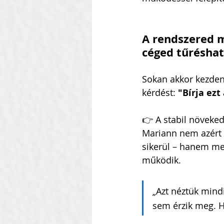
A rendszered m
céged tűrésha
Sokan akkor kezdene
kérdést: 
"Bírja ez
👉 A stabil növeke
Mariann nem azért 
sikerül – hanem me
működik.
„Azt néztük mind
sem érzik meg. 