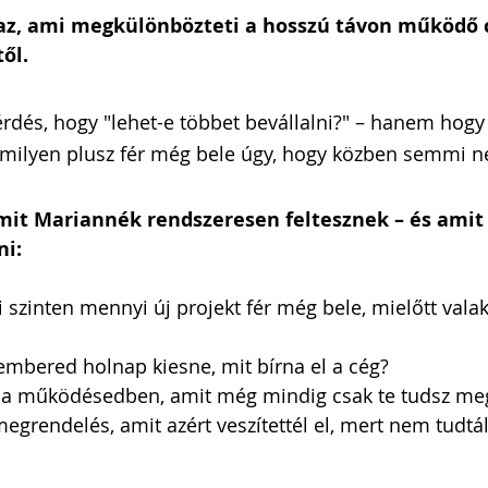
az, ami megkülönbözteti a hosszú távon működő 
ől. 
rdés, hogy "lehet-e többet bevállalni?" – hanem hogy "
 milyen plusz fér még bele úgy, hogy közben semmi n
mit Mariannék rendszeresen feltesznek – és amit
ni:
szinten mennyi új projekt fér még bele, mielőtt valaki
mbered holnap kiesne, mit bírna el a cég?
 a működésedben, amit még mindig csak te tudsz meg
egrendelés, amit azért veszítettél el, mert nem tudtál