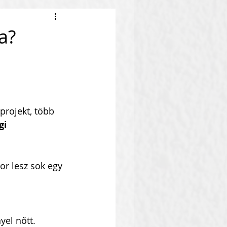
a?
projekt, több 
gi 
or lesz sok egy 
nőtt.           