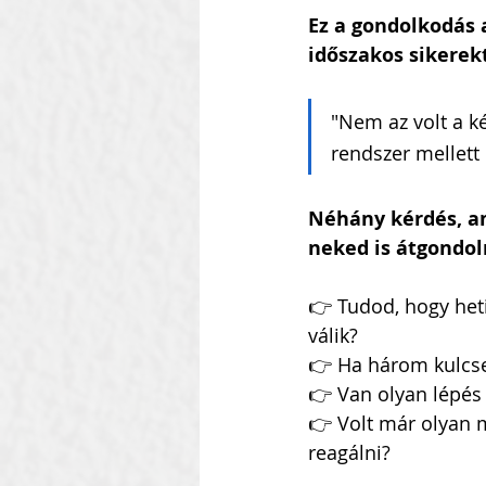
Ez a gondolkodás 
időszakos sikerekt
"Nem az volt a ké
rendszer mellett
Néhány kérdés, a
neked is átgondol
👉 Tudod, hogy heti 
válik?
👉 Ha három kulcse
👉 Van olyan lépés
👉 Volt már olyan m
reagálni?