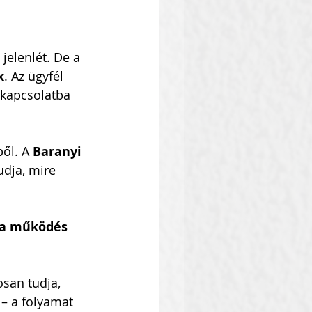
 jelenlét. De a 
k
. Az ügyfél 
 kapcsolatba 
ől. A 
Baranyi 
dja, mire 
 a működés 
san tudja, 
 – a folyamat 