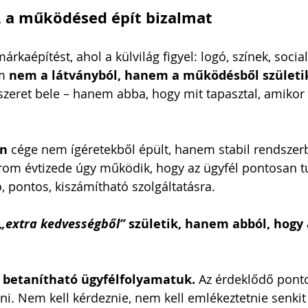
, a működésed épít bizalmat
árkaépítést, ahol a külvilág figyel: logó, színek, social
m 
nem a látványból, hanem a működésből születi
szeret bele – hanem abba, hogy mit tapasztal, amikor
nn
 cége nem ígéretekből épült, hanem stabil rendszerb
rom évtizede úgy működik, hogy az ügyfél pontosan tu
ó, pontos, kiszámítható szolgáltatásra.
„extra kedvességből” 
születik, hanem abból, hogy
 betanítható ügyfélfolyamatuk. 
Az érdeklődő ponto
ni. Nem kell kérdeznie, nem kell emlékeztetnie senkit