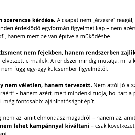
m szerencse kérdése. 
A csapat nem „érzésre” reagál
Minden érdeklődő egyformán figyelmet kap – nem azért
fi, hanem mert be van építve a működésbe.
zsment nem fejekben, hanem rendszerben zajlik
k, elveszett e-mailek. A rendszer mindig mutatja, mi a 
t nem függ egy-egy kulcsember figyelmétől.
y nem véletlen, hanem tervezett. 
Nem attól jó a sz
ért” – hanem azért, mert mindenki tudja, hol tart a proj
ami még fontosabb: ajánlhatóságot épít.
g nem az, amit elmondasz magadról – hanem az, amit 
nem lehet kampánnyal kiváltani
 – csak következet
eni.