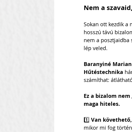
Nem a szavaid
Sokan ott kezdik a m
hosszú távú bizalo
nem a posztjaidba 
lép veled.
Baranyiné Maria
Hűtéstechnika
 há
számíthat: átláthat
Ez a bizalom nem 
maga hiteles.
1️⃣ 
Van követhető,
mikor mi fog történ