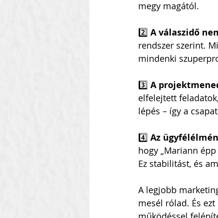
megy magától.
2️⃣ 
A válaszidő ne
rendszer szerint. 
mindenki szuperpro
3️⃣ 
A projektmened
elfelejtett feladato
lépés – így a csapa
4️⃣ 
Az ügyfélélmén
hogy „Mariann épp rá
Ez stabilitást, és 
A legjobb marketin
mesél rólad. És ezt 
működéssel felépít