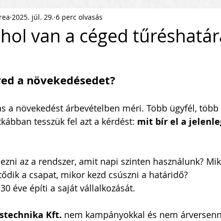
rea
2025. júl. 29.
6 perc olvasás
ness Podcast
PR
HR
 hol van a céged tűréshatár
pítés
KKV Skálázás
Munkaerőpiac
red a növekedésedet?
ofit Szervezet
Startup
ás a növekedést árbevételben méri. Több ügyfél, több 
kábban tesszük fel azt a kérdést: 
mit bír el a jelenle
ejlesztés
Közösségépítés
ezni az a rendszer, amit napi szinten használunk? Mik
ítődik a csapat, mikor kezd csúszni a határidő?
agyar Business
Nemzetközi Skálázás
0 éve építi a saját vállalkozását. 
stechnika Kft.
 nem kampányokkal és nem árversennyel 
lati Tőke
Skálázási Gondolkodásmód