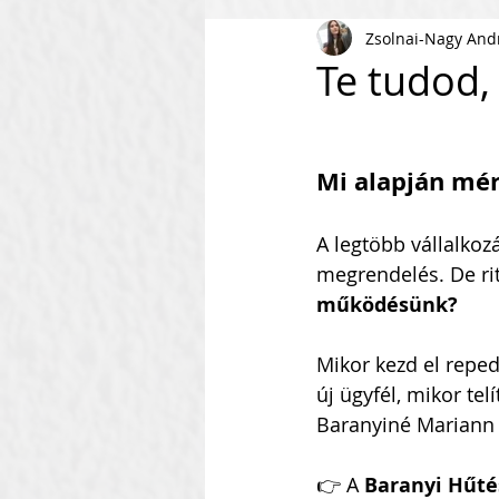
Zsolnai-Nagy And
AI
KKV
Magyar Busi
Te tudod,
Kommunikáció
Csapaté
Mi alapján mé
Vállalkozás Építés
Nonpr
A legtöbb vállalkoz
megrendelés. De rit
működésünk? 
Villámkérdések
Szofverf
Mikor kezd el reped
új ügyfél, mikor tel
Skálázás Konferencia
M
Baranyiné Mariann 3
👉 A 
Baranyi Hűté
Fenntarthatóság
Kapcso