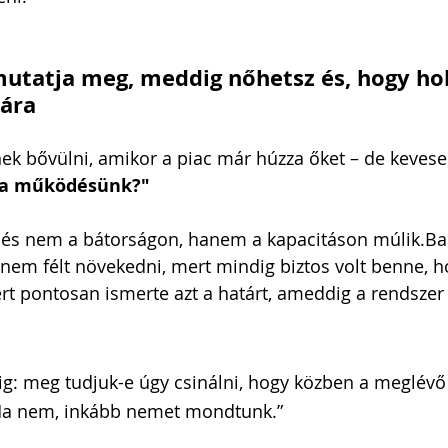
utatja meg, meddig nőhetsz és, hogy hol
tára
k bővülni, amikor a piac már húzza őket – de kevesen 
t a működésünk?"
dés nem a bátorságon, hanem a kapacitáson múlik.Ba
nem félt növekedni, mert mindig biztos volt benne, 
rt pontosan ismerte azt a határt, ameddig a rendszer
ig: meg tudjuk-e úgy csinálni, hogy közben a meglévő 
Ha nem, inkább nemet mondtunk.”