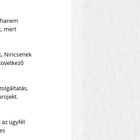
, hanem 
, mert 
. 
Nincsenek 
következő 
olgáltatás, 
ekt.          
az ügyfél 
es 