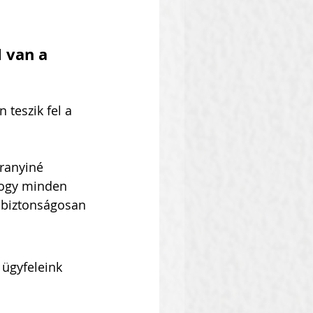
 van a 
teszik fel a 
ranyiné 
hogy minden 
 biztonságosan 
ügyfeleink 